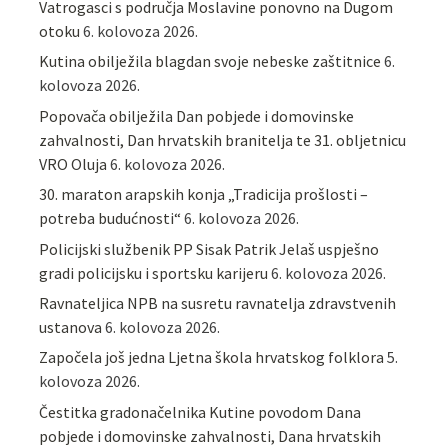
Vatrogasci s područja Moslavine ponovno na Dugom
otoku
6. kolovoza 2026.
Kutina obilježila blagdan svoje nebeske zaštitnice
6.
kolovoza 2026.
Popovača obilježila Dan pobjede i domovinske
zahvalnosti, Dan hrvatskih branitelja te 31. obljetnicu
VRO Oluja
6. kolovoza 2026.
30. maraton arapskih konja „Tradicija prošlosti –
potreba budućnosti“
6. kolovoza 2026.
Policijski službenik PP Sisak Patrik Jelaš uspješno
gradi policijsku i sportsku karijeru
6. kolovoza 2026.
Ravnateljica NPB na susretu ravnatelja zdravstvenih
ustanova
6. kolovoza 2026.
Započela još jedna Ljetna škola hrvatskog folklora
5.
kolovoza 2026.
Čestitka gradonačelnika Kutine povodom Dana
pobjede i domovinske zahvalnosti, Dana hrvatskih