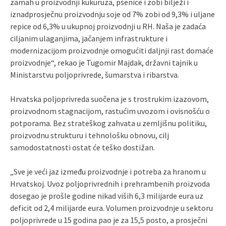
zamah u proizvodnji kukuruza, pšenice i zobi bilježi i
iznadprosječnu proizvodnju soje od 7% zobi od 9,3% i uljane
repice od 6,3% u ukupnoj proizvodnji u RH. Naša je zadaća
ciljanim ulaganjima, jačanjem infrastrukture i
modernizacijom proizvodnje omogućiti daljnji rast domaće
proizvodnje“, rekao je Tugomir Majdak, državni tajnik u
Ministarstvu poljoprivrede, šumarstva i ribarstva.
Hrvatska poljoprivreda suočena je s trostrukim izazovom,
proizvodnom stagnacijom, rastućim uvozom i ovisnošću o
potporama. Bez strateškog zahvata u zemljišnu politiku,
proizvodnu strukturu i tehnološku obnovu, cilj
samodostatnosti ostat će teško dostižan.
„Sve je veći jaz između proizvodnje i potreba za hranom u
Hrvatskoj. Uvoz poljoprivrednih i prehrambenih proizvoda
dosegao je prošle godine nikad viših 6,3 milijarde eura uz
deficit od 2,4 milijarde eura. Volumen proizvodnje u sektoru
poljoprivrede u 15 godina pao je za 15,5 posto, a prosječni