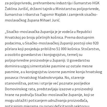
za poljoprivredu, prehrambenu industriju i šumarstvo HGK
Žaklina Jurišić, državni tajnik u Ministarstvu poljoprivrede,
šumarstva i ribarstva Tugomir Majdak i zamjenik sisačko-
moslavačkog župana Mihael Jurić.
„Sisačko-moslavačka županija je je vodeća u Republici
Hrvatskoj po broju pčelinjih košnica. Prema dostupnim
podacima, u Sisačko-moslavačkoj županiji postoji oko 920
pčelara koji posjeduju približno 51 000 košnica. Stočarstvo,
a osobito govedarstvo i konjogojstvo, temelj su
poljoprivredne proizvodnje u županiji. U govedarstvu
dominira uzgoj simentalske pasmine uz ostale mesne
pasmine, a u konjogojstvu izvorne pasmine konja hrvatskog
posavca i hrvatskog hladnokrvnjaka. No, starenje
stanovništva, potres i otprije već poznate posljedice
Domovinskog rata, predstavljaju izazove u proizvodnji
hrane na području Sisačko-moslavačke županije, koji se
mogu ublažiti poticanjem udruživanja proizvođača,
poticajnim mjerama za razvoj deficitarnih sektora u