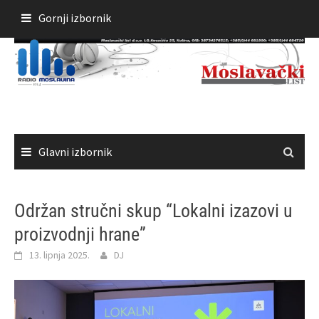
Skoči
Gornji izbornik
do
sadržaja
Glavni izbornik
Održan stručni skup “Lokalni izazovi u
proizvodnji hrane”
13. lipnja 2025.
DJ