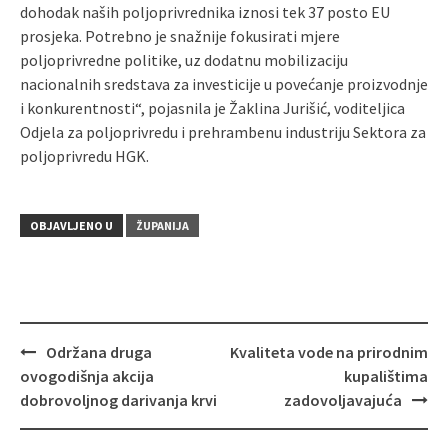
dohodak naših poljoprivrednika iznosi tek 37 posto EU
prosjeka. Potrebno je snažnije fokusirati mjere
poljoprivredne politike, uz dodatnu mobilizaciju
nacionalnih sredstava za investicije u povećanje proizvodnje
i konkurentnosti“, pojasnila je Žaklina Jurišić, voditeljica
Odjela za poljoprivredu i prehrambenu industriju Sektora za
poljoprivredu HGK.
OBJAVLJENO U
ŽUPANIJA
Održana druga
Kvaliteta vode na prirodnim
Navigacija
ovogodišnja akcija
kupalištima
objava
dobrovoljnog darivanja krvi
zadovoljavajuća