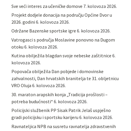
Sve veći interes za učeničke domove
7. kolovoza 2026.
Projekt dodjele donacija na području Općine Dvor u
2026. godini
6. kolovoza 2026.
Održane Bazenske sportske igre
6. kolovoza 2026.
Vatrogasci s područja Moslavine ponovno na Dugom
otoku
6. kolovoza 2026.
Kutina obilježila blagdan svoje nebeske zaštitnice
6.
kolovoza 2026.
Popovača obilježila Dan pobjede i domovinske
zahvalnosti, Dan hrvatskih branitelja te 31. obljetnicu
VRO Oluja
6. kolovoza 2026.
30. maraton arapskih konja „Tradicija prošlosti –
potreba budućnosti“
6. kolovoza 2026.
Policijski službenik PP Sisak Patrik Jelaš uspješno
gradi policijsku i sportsku karijeru
6. kolovoza 2026.
Ravnateljica NPB na susretu ravnatelja zdravstvenih