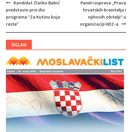
Kandidat Zlatko Babić
Panel rasprava „Prava
Navigacija
predstavio prvi dio
hrvatskih branitelja i
objava
programa “Za Kutinu koja
njihovih obitelji“ u
raste”
organizaciji HDZ-a
OGLASI