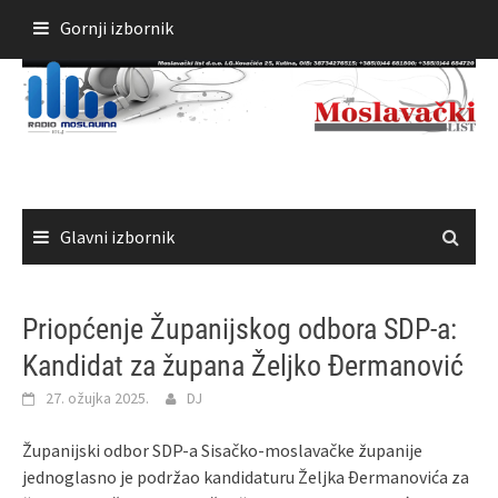
Skoči
Gornji izbornik
do
sadržaja
Glavni izbornik
Priopćenje Županijskog odbora SDP-a:
Kandidat za župana Željko Đermanović
27. ožujka 2025.
DJ
Županijski odbor SDP-a Sisačko-moslavačke županije
jednoglasno je podržao kandidaturu Željka Đermanovića za