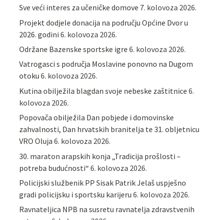
Sve veći interes za učeničke domove
7. kolovoza 2026.
Projekt dodjele donacija na području Općine Dvor u
2026. godini
6. kolovoza 2026.
Održane Bazenske sportske igre
6. kolovoza 2026.
Vatrogasci s područja Moslavine ponovno na Dugom
otoku
6. kolovoza 2026.
Kutina obilježila blagdan svoje nebeske zaštitnice
6.
kolovoza 2026.
Popovača obilježila Dan pobjede i domovinske
zahvalnosti, Dan hrvatskih branitelja te 31. obljetnicu
VRO Oluja
6. kolovoza 2026.
30. maraton arapskih konja „Tradicija prošlosti –
potreba budućnosti“
6. kolovoza 2026.
Policijski službenik PP Sisak Patrik Jelaš uspješno
gradi policijsku i sportsku karijeru
6. kolovoza 2026.
Ravnateljica NPB na susretu ravnatelja zdravstvenih