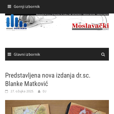
Skoči
Gornji izbornik
do
sadržaja
Glavni izbornik
Predstavljena nova izdanja dr.sc.
Blanke Matković
27. ožujka 2025.
DJ