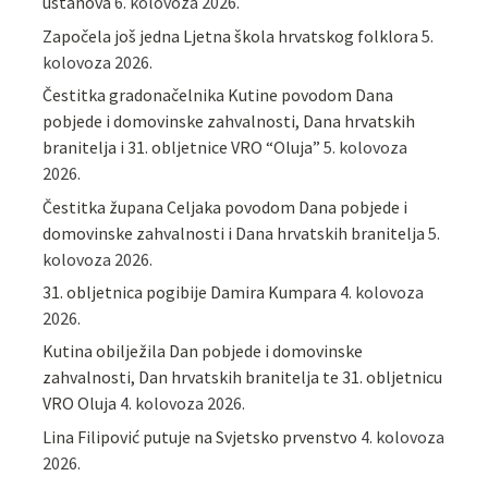
ustanova
6. kolovoza 2026.
Započela još jedna Ljetna škola hrvatskog folklora
5.
kolovoza 2026.
Čestitka gradonačelnika Kutine povodom Dana
pobjede i domovinske zahvalnosti, Dana hrvatskih
branitelja i 31. obljetnice VRO “Oluja”
5. kolovoza
2026.
Čestitka župana Celjaka povodom Dana pobjede i
domovinske zahvalnosti i Dana hrvatskih branitelja
5.
kolovoza 2026.
31. obljetnica pogibije Damira Kumpara
4. kolovoza
2026.
Kutina obilježila Dan pobjede i domovinske
zahvalnosti, Dan hrvatskih branitelja te 31. obljetnicu
VRO Oluja
4. kolovoza 2026.
Lina Filipović putuje na Svjetsko prvenstvo
4. kolovoza
2026.