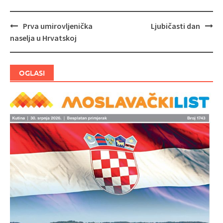
Prva umirovljenička
Ljubičasti dan
Navigacija
naselja u Hrvatskoj
objava
OGLASI