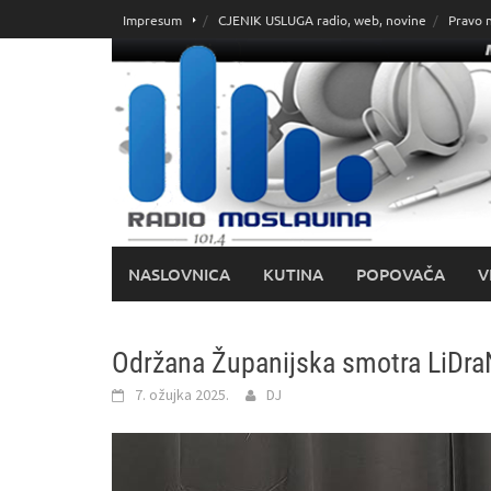
Skoči
Impresum
CJENIK USLUGA radio, web, novine
Pravo 
do
sadržaja
NASLOVNICA
KUTINA
POPOVAČA
V
Održana Županijska smotra LiDra
7. ožujka 2025.
DJ