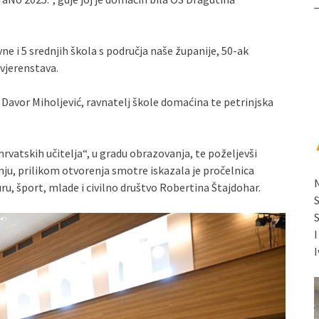
ne i 5 srednjih škola s područja naše županije, 50-ak
vjerenstava.
Davor Miholjević, ravnatelj škole domaćina te petrinjska
rvatskih učitelja“, u gradu obrazovanja, te poželjevši
ju, prilikom otvorenja smotre iskazala je pročelnica
u, šport, mlade i civilno društvo Robertina Štajdohar.
I