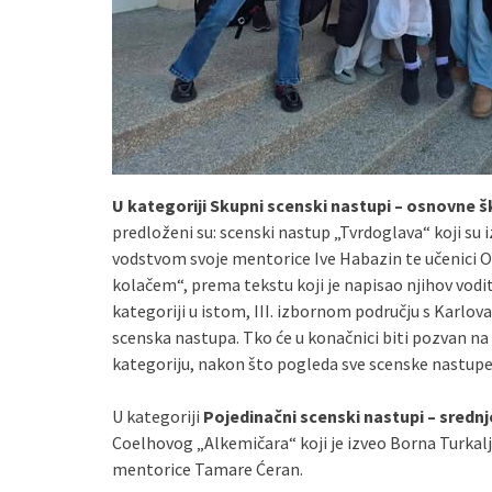
U kategoriji Skupni scenski nastupi – osnovne š
predloženi su: scenski nastup „Tvrdoglava“ koji su 
vodstvom svoje mentorice Ive Habazin te učenici Os
kolačem“, prema tekstu koji je napisao njihov vod
kategoriji u istom, III. izbornom području s Karlo
scenska nastupa. Tko će u konačnici biti pozvan na
kategoriju, nakon što pogleda sve scenske nastupe
U kategoriji
Pojedinačni scenski nastupi – srednj
Coelhovog „Alkemičara“ koji je izveo Borna Turkalj
mentorice Tamare Ćeran.