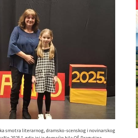
ska smotra literarnog, dramsko-scenskog i novinarskog
raNo 2025.“, gdje joj je domaćin bila OŠ Dragutina