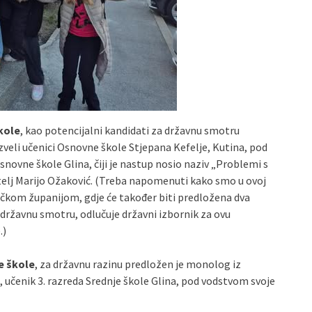
kole
, kao potencijalni kandidati za državnu smotru
izveli učenici Osnovne škole Stjepana Kefelje, Kutina, pod
novne škole Glina, čiji je nastup nosio naziv „Problemi s
itelj Marijo Ožaković. (Treba napomenuti kako smo u ovoj
vačkom županijom, gdje će također biti predložena dva
 državnu smotru, odlučuje državni izbornik za ovu
.)
e škole
, za državnu razinu predložen je monolog iz
, učenik 3. razreda Srednje škole Glina, pod vodstvom svoje