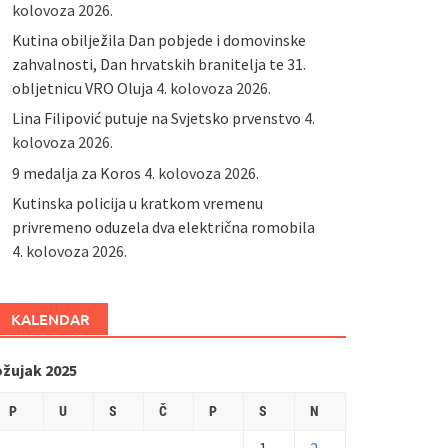
kolovoza 2026.
Kutina obilježila Dan pobjede i domovinske
zahvalnosti, Dan hrvatskih branitelja te 31.
obljetnicu VRO Oluja
4. kolovoza 2026.
Lina Filipović putuje na Svjetsko prvenstvo
4.
kolovoza 2026.
9 medalja za Koros
4. kolovoza 2026.
Kutinska policija u kratkom vremenu
privremeno oduzela dva električna romobila
4. kolovoza 2026.
KALENDAR
ožujak 2025
P
U
S
Č
P
S
N