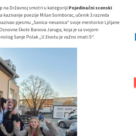
p na Državnoj smotri u kategoriji
Pojedinačni scenski
za kazivanje poezije Milan Somborac, učenik 3.razreda
 kazivao pjesmu „Sanica-nesanica“ svoje mentorice Ljiljane
a Osnovne škole Banova Jaruga, koja je sa svojom
nolog Sanje Polak „U životu je važno imati 5“.