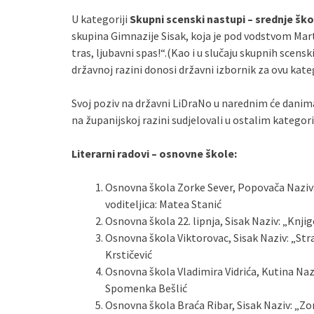
U kategoriji
Skupni scenski nastupi – srednje ško
skupina Gimnazije Sisak, koja je pod vodstvom Mart
tras, ljubavni spas!“.(Kao i u slučaju skupnih scen
državnoj razini donosi državni izbornik za ovu kateg
Svoj poziv na državni LiDraNo u narednim će danima
na županijskoj razini sudjelovali u ostalim kategor
Literarni radovi – osnovne škole:
Osnovna škola Zorke Sever, Popovača Naziv:
voditeljica: Matea Stanić
Osnovna škola 22. lipnja, Sisak Naziv: „Knjige
Osnovna škola Viktorovac, Sisak Naziv: „Stra
Krstičević
Osnovna škola Vladimira Vidrića, Kutina Naziv
Spomenka Bešlić
Osnovna škola Braća Ribar, Sisak Naziv: „Zori