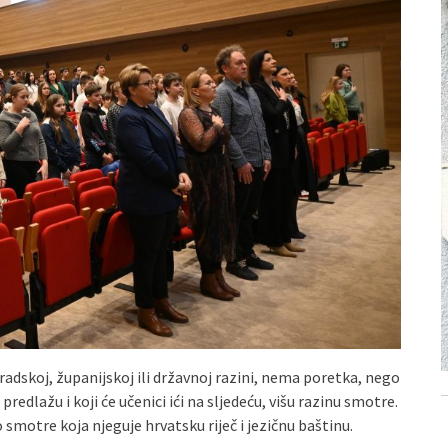
gradskoj, županijskoj ili državnoj razini, nema poretka, nego
edlažu i koji će učenici ići na sljedeću, višu razinu smotre.
motre koja njeguje hrvatsku riječ i jezičnu baštinu.