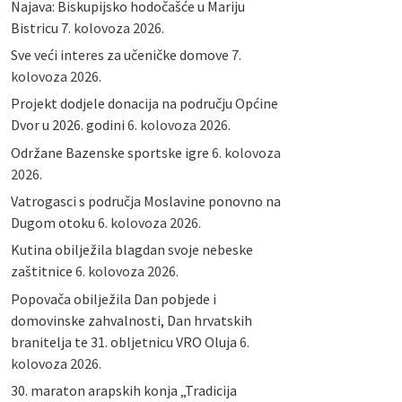
Najava: Biskupijsko hodočašće u Mariju
Bistricu
7. kolovoza 2026.
Sve veći interes za učeničke domove
7.
kolovoza 2026.
Projekt dodjele donacija na području Općine
Dvor u 2026. godini
6. kolovoza 2026.
Održane Bazenske sportske igre
6. kolovoza
2026.
Vatrogasci s područja Moslavine ponovno na
Dugom otoku
6. kolovoza 2026.
Kutina obilježila blagdan svoje nebeske
zaštitnice
6. kolovoza 2026.
Popovača obilježila Dan pobjede i
domovinske zahvalnosti, Dan hrvatskih
branitelja te 31. obljetnicu VRO Oluja
6.
kolovoza 2026.
30. maraton arapskih konja „Tradicija