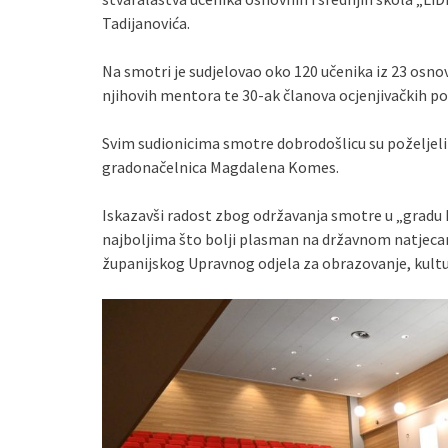
Tadijanovića.
Na smotri je sudjelovao oko 120 učenika iz 23 osnov
njihovih mentora te 30-ak članova ocjenjivačkih po
Svim sudionicima smotre dobrodošlicu su poželjeli 
gradonačelnica Magdalena Komes.
Iskazavši radost zbog održavanja smotre u „gradu h
najboljima što bolji plasman na državnom natjecan
županijskog Upravnog odjela za obrazovanje, kultur