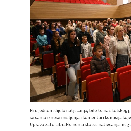
Ni u jednom dijelu natjecanja, bilo to na školskoj, 
se samo iznose mišljenja i komentari komisija koje pr
Upravo zato LiDraNo nema status natjecanja, nego s