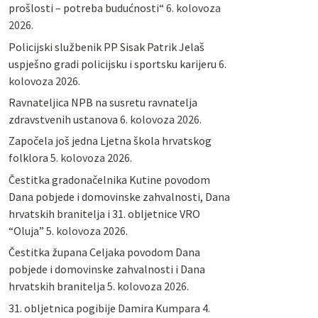
prošlosti – potreba budućnosti“
6. kolovoza
2026.
Policijski službenik PP Sisak Patrik Jelaš
uspješno gradi policijsku i sportsku karijeru
6.
kolovoza 2026.
Ravnateljica NPB na susretu ravnatelja
zdravstvenih ustanova
6. kolovoza 2026.
Započela još jedna Ljetna škola hrvatskog
folklora
5. kolovoza 2026.
Čestitka gradonačelnika Kutine povodom
Dana pobjede i domovinske zahvalnosti, Dana
hrvatskih branitelja i 31. obljetnice VRO
“Oluja”
5. kolovoza 2026.
Čestitka župana Celjaka povodom Dana
pobjede i domovinske zahvalnosti i Dana
hrvatskih branitelja
5. kolovoza 2026.
31. obljetnica pogibije Damira Kumpara
4.