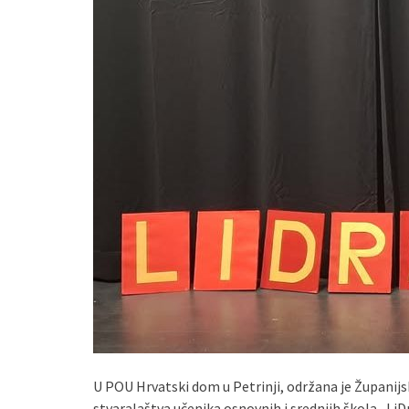
U POU Hrvatski dom u Petrinji, održana je Županij
stvaralaštva učenika osnovnih i srednjih škola „LiD