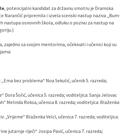
le
, potencijalni kandidat za državnu smotru je Dramska
e Narančić pripremila i izvela scenski nastup naziva „Bum-
skih nastupa osnovnih škola, odluku o pozivu za nastup na
oriju.)
, zajedno sa svojim mentorima, očekivati i učenici koji su
ijama:
 „Ema bez problema“ Noa Sekulić, učenik 5. razreda;
“ Dora Šolić, učenica 5. razreda; voditeljica: Sanja Jelovac
h“ Melinda Roksa, učenica 8. razreda; voditeljica: Blaženka
: „Vrijeme“ Blaženka Velcl, učenica 7. razreda; voditeljica:
ne jutarnje riječi“ Josipa Pavić, učenica 7. razreda;