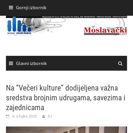
Skoči
Gornji izbornik
do
sadržaja
Glavni izbornik
Na “Večeri kulture” dodijeljena važna
sredstva brojnim udrugama, savezima i
zajednicama
6. ožujka 2025.
DJ