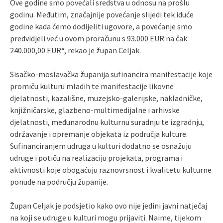
Ove godine smo povećali sredstva u odnosu na prošlu
godinu. Međutim, značajnije povećanje slijedi tek iduće
godine kada ćemo dodijeliti ugovore, a povećanje smo
predvidjeli već u ovom proračunu s 93.000 EUR na čak
240.000,00 EUR“, rekao je župan Celjak.
Sisačko-moslavačka županija sufinancira manifestacije koje
promiču kulturu mladih te manifestacije likovne
djelatnosti, kazališne, muzejsko-galerijske, nakladničke,
knjižničarske, glazbeno-multimedijalne i arhivske
djelatnosti, međunarodnu kulturnu suradnju te izgradnju,
održavanje i opremanje objekata iz područja kulture.
Sufinanciranjem udruga u kulturi dodatno se osnažuju
udruge i potiču na realizaciju projekata, programa i
aktivnosti koje obogaćuju raznovrsnost i kvalitetu kulturne
ponude na području županije.
Župan Celjak je podsjetio kako ovo nije jedini javni natječaj
na koji se udruge u kulturi mogu prijaviti. Naime, tijekom