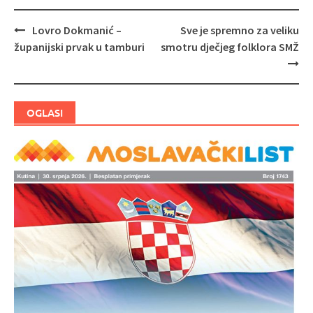
Lovro Dokmanić –
Sve je spremno za veliku
Navigacija
županijski prvak u tamburi
smotru dječjeg folklora SMŽ
objava
OGLASI