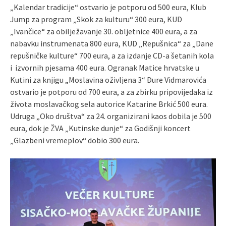
„Kalendar tradicije“ ostvario je potporu od 500 eura, Klub
Jump za program „Skok za kulturu“ 300 eura, KUD
„Ivančice“ za obilježavanje 30. obljetnice 400 eura, a za
nabavku instrumenata 800 eura, KUD „Repušnica“ za „Dane
repušničke kulture“ 700 eura, a za izdanje CD-a šetanih kola
i izvornih pjesama 400 eura. Ogranak Matice hrvatske u
Kutini za knjigu „Moslavina oživljena 3“ Đure Vidmarovića
ostvario je potporu od 700 eura, a za zbirku pripovijedaka iz
života moslavačkog sela autorice Katarine Brkić 500 eura.
Udruga „Oko društva“ za 24. organizirani kaos dobila je 500
eura, dok je ŽVA „Kutinske dunje“ za Godišnji koncert
„Glazbeni vremeplov“ dobio 300 eura.