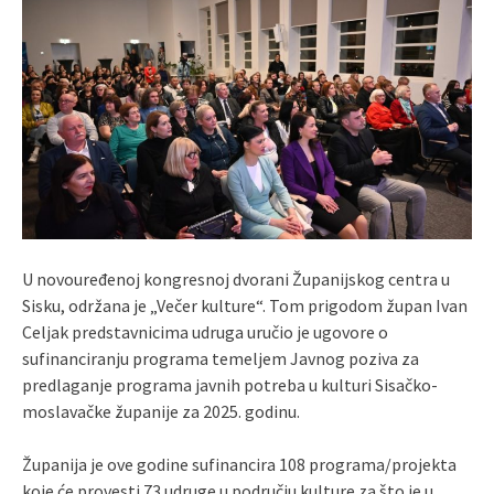
U novouređenoj kongresnoj dvorani Županijskog centra u
Sisku, održana je „Večer kulture“. Tom prigodom župan Ivan
Celjak predstavnicima udruga uručio je ugovore o
sufinanciranju programa temeljem Javnog poziva za
predlaganje programa javnih potreba u kulturi Sisačko-
moslavačke županije za 2025. godinu.
Županija je ove godine sufinancira 108 programa/projekta
koje će provesti 73 udruge u području kulture za što je u