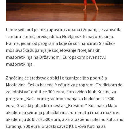
U ime svih potpisnika ugovora županu i županiji je zahvalila
Tamara Tomić, predsjednica Novljanskih mažoretkinja.
Naime, jedan od programa koje će sufinancirati Sisačko-
moslavačka županija je sudjelovanje Novljanskih
mažoretkinja na Državnom i Europskom prvenstvu
mažoretkinja.
Značajna će sredstva dobiti i organizacije s područja
Moslavine. Češka beseda Međurić za program „Tradicijom do
zajedništva“ dobit će 300 eura, Foto video klub Kutina za
program „Baštinom gradimo znanja za budućnost“ 300
eura, Gradski puhački orkestar „Krešimir“ Kutina za Malu
akademiju sviranja puhačkih instrumenata i malu mažoret
akademiju dobit će 500 eura, a za Glazbenu i plesnu kulturnu
suradnju 700 eura. Gradski savez KUD-ova Kutina za