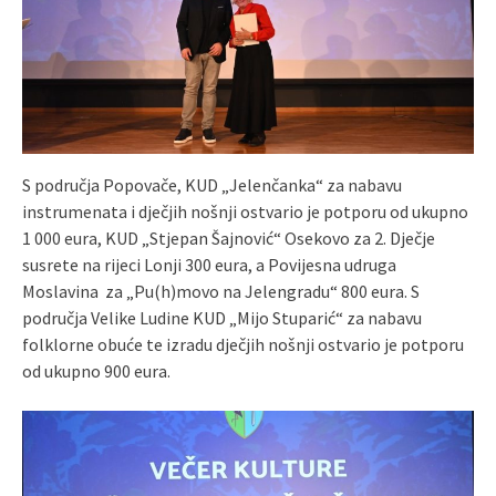
S područja Popovače, KUD „Jelenčanka“ za nabavu
instrumenata i dječjih nošnji ostvario je potporu od ukupno
1 000 eura, KUD „Stjepan Šajnović“ Osekovo za 2. Dječje
susrete na rijeci Lonji 300 eura, a Povijesna udruga
Moslavina za „Pu(h)movo na Jelengradu“ 800 eura. S
područja Velike Ludine KUD „Mijo Stuparić“ za nabavu
folklorne obuće te izradu dječjih nošnji ostvario je potporu
od ukupno 900 eura.