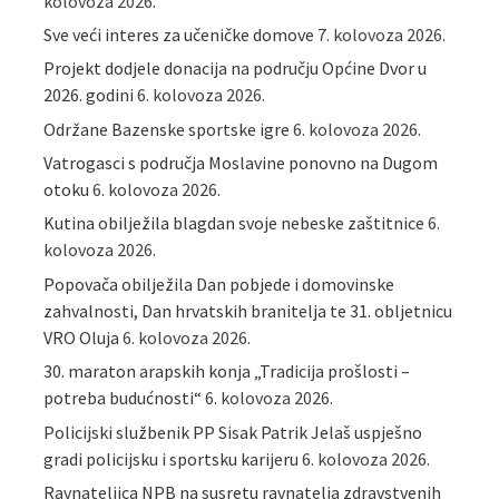
kolovoza 2026.
Sve veći interes za učeničke domove
7. kolovoza 2026.
Projekt dodjele donacija na području Općine Dvor u
2026. godini
6. kolovoza 2026.
Održane Bazenske sportske igre
6. kolovoza 2026.
Vatrogasci s područja Moslavine ponovno na Dugom
otoku
6. kolovoza 2026.
Kutina obilježila blagdan svoje nebeske zaštitnice
6.
kolovoza 2026.
Popovača obilježila Dan pobjede i domovinske
zahvalnosti, Dan hrvatskih branitelja te 31. obljetnicu
VRO Oluja
6. kolovoza 2026.
30. maraton arapskih konja „Tradicija prošlosti –
potreba budućnosti“
6. kolovoza 2026.
Policijski službenik PP Sisak Patrik Jelaš uspješno
gradi policijsku i sportsku karijeru
6. kolovoza 2026.
Ravnateljica NPB na susretu ravnatelja zdravstvenih