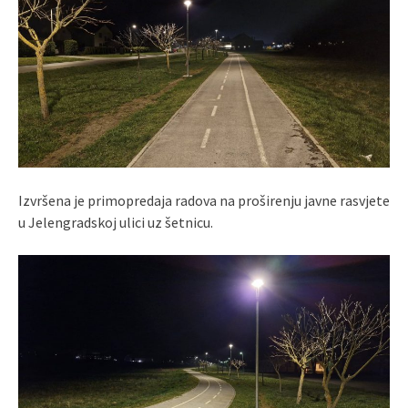
Izvršena je primopredaja radova na proširenju javne rasvjete
u Jelengradskoj ulici uz šetnicu.