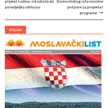
Navigacija
prijelaz Ludina: od subote do
Domovinskog rata uručene
objava
ponedjeljka obilazno
potpore za projekte i
programe
OGLASI