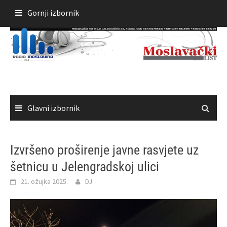
Skoči
Gornji izbornik
do
sadržaja
Glavni izbornik
Izvršeno proširenje javne rasvjete uz
šetnicu u Jelengradskoj ulici
21. ožujka 2025.
DJ