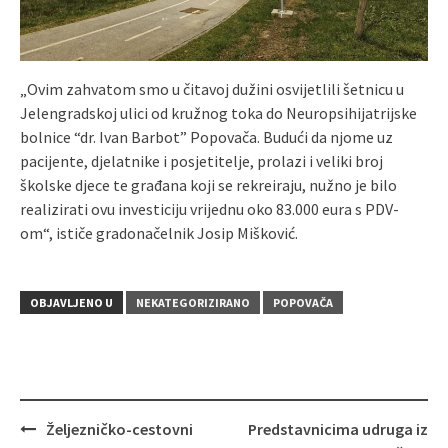
„Ovim zahvatom smo u čitavoj dužini osvijetlili šetnicu u
Jelengradskoj ulici od kružnog toka do Neuropsihijatrijske
bolnice “dr. Ivan Barbot” Popovača. Budući da njome uz
pacijente, djelatnike i posjetitelje, prolazi i veliki broj
školske djece te građana koji se rekreiraju, nužno je bilo
realizirati ovu investiciju vrijednu oko 83.000 eura s PDV-
om“, ističe gradonačelnik Josip Mišković.
OBJAVLJENO U
NEKATEGORIZIRANO
POPOVAČA
Željezničko-cestovni
Predstavnicima udruga iz