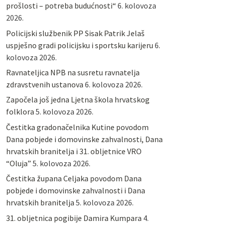
prošlosti – potreba budućnosti“
6. kolovoza
2026.
Policijski službenik PP Sisak Patrik Jelaš
uspješno gradi policijsku i sportsku karijeru
6.
kolovoza 2026.
Ravnateljica NPB na susretu ravnatelja
zdravstvenih ustanova
6. kolovoza 2026.
Započela još jedna Ljetna škola hrvatskog
folklora
5. kolovoza 2026.
Čestitka gradonačelnika Kutine povodom
Dana pobjede i domovinske zahvalnosti, Dana
hrvatskih branitelja i 31. obljetnice VRO
“Oluja”
5. kolovoza 2026.
Čestitka župana Celjaka povodom Dana
pobjede i domovinske zahvalnosti i Dana
hrvatskih branitelja
5. kolovoza 2026.
31. obljetnica pogibije Damira Kumpara
4.