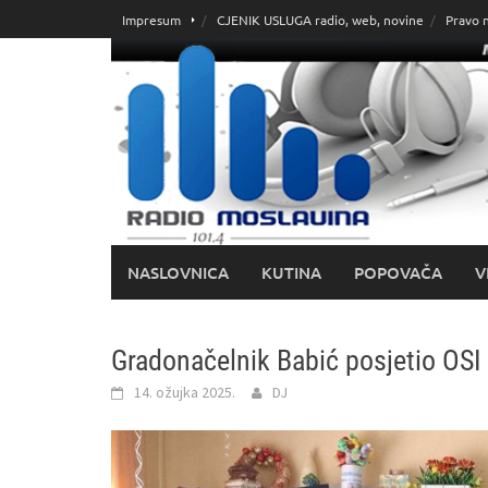
Skoči
Impresum
CJENIK USLUGA radio, web, novine
Pravo 
do
sadržaja
NASLOVNICA
KUTINA
POPOVAČA
V
Gradonačelnik Babić posjetio OSI
14. ožujka 2025.
DJ