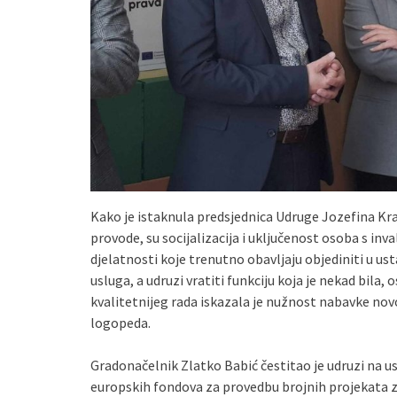
Kako je istaknula predsjednica Udruge Jozefina Kra
provode, su socijalizacija i uključenost osoba s inval
djelatnosti koje trenutno obavljaju objediniti u us
usluga, a udruzi vratiti funkciju koja je nekad bila
kvalitetnijeg rada iskazala je nužnost nabavke no
logopeda.
Gradonačelnik Zlatko Babić čestitao je udruzi na u
europskih fondova za provedbu brojnih projekata za