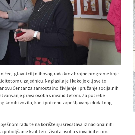
njčec, glavni cilj njihovog rada kroz brojne programe koje
iditetom u zajednicu. Naglasila je i kako je cilj sve te
tanovu Centar za samostalno življenje i pružanje socijalnih
, ostvarivanje prava osoba s invaliditetom. Za potrebe
vog kombi vozila, kao i potrebu zapošljavanja dodatnog
spješnom radu te na korištenju sredstava iz nacionalnih i
 poboljšanje kvalitete života osoba s invaliditetom.