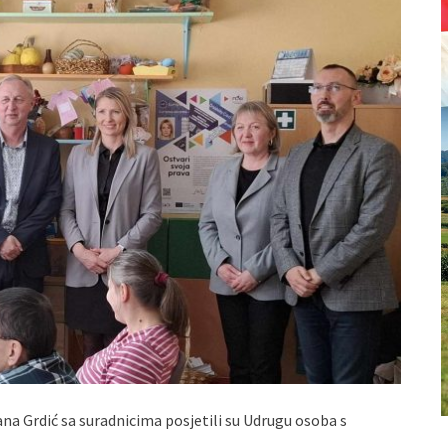
na Grdić sa suradnicima posjetili su Udrugu osoba s