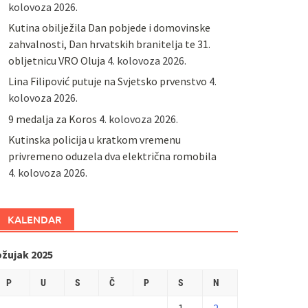
kolovoza 2026.
Kutina obilježila Dan pobjede i domovinske
zahvalnosti, Dan hrvatskih branitelja te 31.
obljetnicu VRO Oluja
4. kolovoza 2026.
Lina Filipović putuje na Svjetsko prvenstvo
4.
kolovoza 2026.
9 medalja za Koros
4. kolovoza 2026.
Kutinska policija u kratkom vremenu
privremeno oduzela dva električna romobila
4. kolovoza 2026.
KALENDAR
ožujak 2025
P
U
S
Č
P
S
N