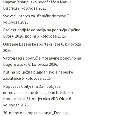
Najava: Biskupijsko hodočašće u Mariju
Bistricu
7. kolovoza 2026.
Sve veći interes za učeničke domove
7.
kolovoza 2026.
Projekt dodjele donacija na području Općine
Dvor u 2026. godini
6. kolovoza 2026.
Održane Bazenske sportske igre
6. kolovoza
2026.
Vatrogasci s područja Moslavine ponovno na
Dugom otoku
6. kolovoza 2026.
Kutina obilježila blagdan svoje nebeske
zaštitnice
6. kolovoza 2026.
Popovača obilježila Dan pobjede i
domovinske zahvalnosti, Dan hrvatskih
branitelja te 31. obljetnicu VRO Oluja
6.
kolovoza 2026.
30. maraton arapskih konja „Tradicija