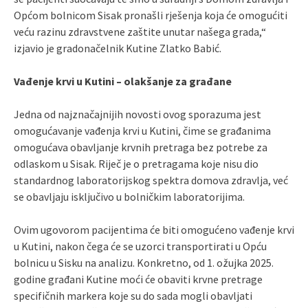
Općom bolnicom Sisak pronašli rješenja koja će omogućiti
veću razinu zdravstvene zaštite unutar našega grada,“
izjavio je gradonačelnik Kutine Zlatko Babić.
Vađenje krvi u Kutini – olakšanje za građane
Jedna od najznačajnijih novosti ovog sporazuma jest
omogućavanje vađenja krvi u Kutini, čime se građanima
omogućava obavljanje krvnih pretraga bez potrebe za
odlaskom u Sisak. Riječ je o pretragama koje nisu dio
standardnog laboratorijskog spektra domova zdravlja, već
se obavljaju isključivo u bolničkim laboratorijima.
Ovim ugovorom pacijentima će biti omogućeno vađenje krvi
u Kutini, nakon čega će se uzorci transportirati u Opću
bolnicu u Sisku na analizu. Konkretno, od 1. ožujka 2025.
godine građani Kutine moći će obaviti krvne pretrage
specifičnih markera koje su do sada mogli obavljati