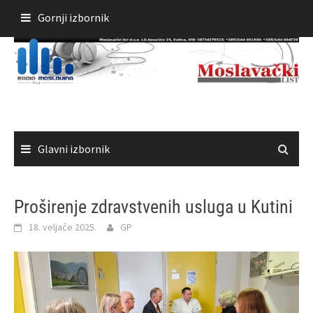
Skoči
Gornji izbornik
do
sadržaja
Glavni izbornik
Proširenje zdravstvenih usluga u Kutini
18. veljače 2025.
GP