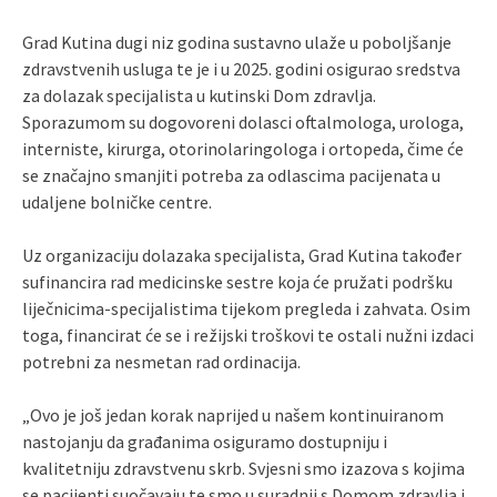
Grad Kutina dugi niz godina sustavno ulaže u poboljšanje
zdravstvenih usluga te je i u 2025. godini osigurao sredstva
za dolazak specijalista u kutinski Dom zdravlja.
Sporazumom su dogovoreni dolasci oftalmologa, urologa,
interniste, kirurga, otorinolaringologa i ortopeda, čime će
se značajno smanjiti potreba za odlascima pacijenata u
udaljene bolničke centre.
Uz organizaciju dolazaka specijalista, Grad Kutina također
sufinancira rad medicinske sestre koja će pružati podršku
liječnicima-specijalistima tijekom pregleda i zahvata. Osim
toga, financirat će se i režijski troškovi te ostali nužni izdaci
potrebni za nesmetan rad ordinacija.
„Ovo je još jedan korak naprijed u našem kontinuiranom
nastojanju da građanima osiguramo dostupniju i
kvalitetniju zdravstvenu skrb. Svjesni smo izazova s kojima
se pacijenti suočavaju te smo u suradnji s Domom zdravlja i