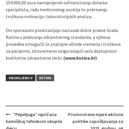
154.000,00 eura namijenjenih sufinanciranju dolaska
specijalista, radu medicinskog osoblja te pokrivanju
troškova ordinacija i laboratorijskih analiza.
Ovi sporazumi predstavljaju nastavak dobre prakse Grada
Kutine u podizanju zdravstvenog standarda, a njihova
provedba omogućit će značajne uštede vremena i troškova
za pacijente, istovremeno osiguravajući veću dostupnost
kvalitetne zdravstvene skrbi.
(www.kutina.hr)
OBJAVLJENO U
KUTINA
“Pepeljuga” ispričana
Promovirane mjere aktivne
Navigacija
kamišibaj tehnikom okupila
politike zapošljavanja za
objava
djecu
2025. godinu