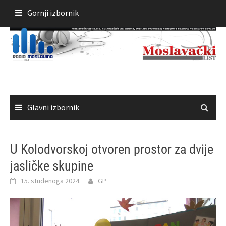
Skoči
Gornji izbornik
do
sadržaja
Glavni izbornik
U Kolodvorskoj otvoren prostor za dvije
jasličke skupine
15. studenoga 2024.
GP