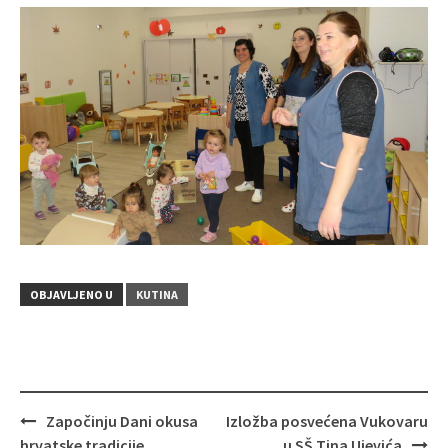
OBJAVLJENO U
KUTINA
Započinju Dani okusa
Izložba posvećena Vukovaru
Navigacija
hrvatske tradicije
u SŠ Tina Ujevića