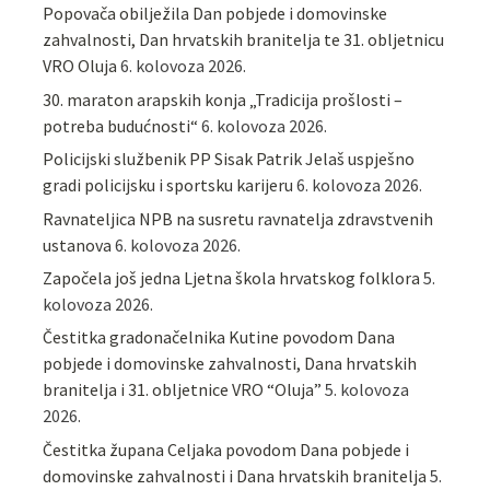
Popovača obilježila Dan pobjede i domovinske
zahvalnosti, Dan hrvatskih branitelja te 31. obljetnicu
VRO Oluja
6. kolovoza 2026.
30. maraton arapskih konja „Tradicija prošlosti –
potreba budućnosti“
6. kolovoza 2026.
Policijski službenik PP Sisak Patrik Jelaš uspješno
gradi policijsku i sportsku karijeru
6. kolovoza 2026.
Ravnateljica NPB na susretu ravnatelja zdravstvenih
ustanova
6. kolovoza 2026.
Započela još jedna Ljetna škola hrvatskog folklora
5.
kolovoza 2026.
Čestitka gradonačelnika Kutine povodom Dana
pobjede i domovinske zahvalnosti, Dana hrvatskih
branitelja i 31. obljetnice VRO “Oluja”
5. kolovoza
2026.
Čestitka župana Celjaka povodom Dana pobjede i
domovinske zahvalnosti i Dana hrvatskih branitelja
5.