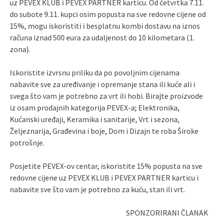
uz PEVEX KLUB i PEVEX PARTNER karticu. Od četvrtka 7.11.
do subote 9.11. kupci osim popusta na sve redovne cijene od
15%, mogu iskoristiti i besplatnu kombi dostavu na iznos
računa iznad 500 eura za udaljenost do 10 kilometara (1.
zona).
Iskoristite izvrsnu priliku da po povoljnim cijenama
nabavite sve za uređivanje i opremanje stana ili kuće ali i
svega što vam je potrebno za vrt ili hobi. Birajte proizvode
iz osam prodajnih kategorija PEVEX-a; Elektronika,
Kućanski uređaji, Keramika i sanitarije, Vrt i sezona,
Željeznarija, Građevina i boje, Dom i Dizajn te roba Široke
potrošnje.
Posjetite PEVEX-ov centar, iskoristite 15% popusta na sve
redovne cijene uz PEVEX KLUB i PEVEX PARTNER karticu i
nabavite sve što vam je potrebno za kuću, stan ili vrt.
SPONZORIRANI ČLANAK