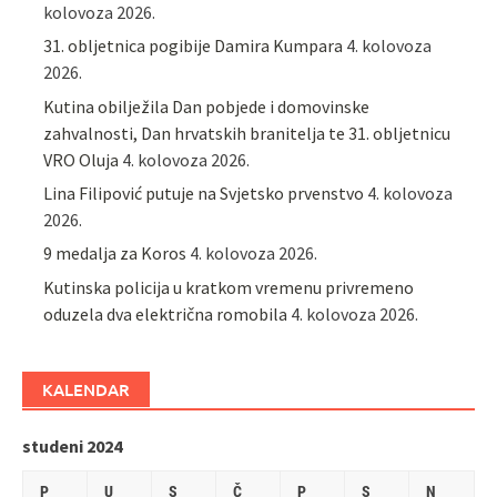
kolovoza 2026.
31. obljetnica pogibije Damira Kumpara
4. kolovoza
2026.
Kutina obilježila Dan pobjede i domovinske
zahvalnosti, Dan hrvatskih branitelja te 31. obljetnicu
VRO Oluja
4. kolovoza 2026.
Lina Filipović putuje na Svjetsko prvenstvo
4. kolovoza
2026.
9 medalja za Koros
4. kolovoza 2026.
Kutinska policija u kratkom vremenu privremeno
oduzela dva električna romobila
4. kolovoza 2026.
KALENDAR
studeni 2024
P
U
S
Č
P
S
N