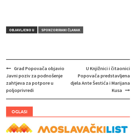
OBJAVLJENO U
SPONZORIRANI ČLANAK
Grad Popovača objavio
U Knjižnici i čitaonici
Navigacija
Javni poziv za podnošenje
Popovača predstavljena
objava
zahtjeva za potpore u
djela Ante Šestića i Marijana
poljoprivredi
Kusa
OGLASI