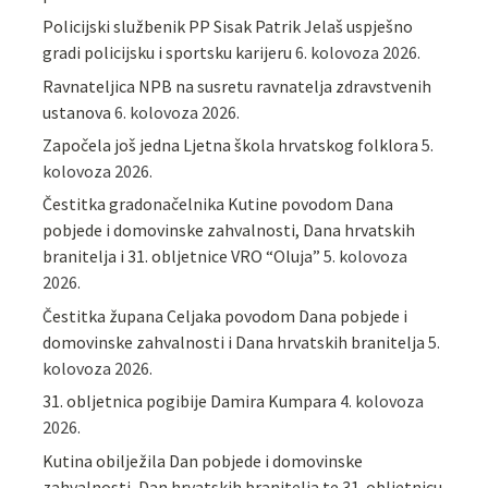
Policijski službenik PP Sisak Patrik Jelaš uspješno
gradi policijsku i sportsku karijeru
6. kolovoza 2026.
Ravnateljica NPB na susretu ravnatelja zdravstvenih
ustanova
6. kolovoza 2026.
Započela još jedna Ljetna škola hrvatskog folklora
5.
kolovoza 2026.
Čestitka gradonačelnika Kutine povodom Dana
pobjede i domovinske zahvalnosti, Dana hrvatskih
branitelja i 31. obljetnice VRO “Oluja”
5. kolovoza
2026.
Čestitka župana Celjaka povodom Dana pobjede i
domovinske zahvalnosti i Dana hrvatskih branitelja
5.
kolovoza 2026.
31. obljetnica pogibije Damira Kumpara
4. kolovoza
2026.
Kutina obilježila Dan pobjede i domovinske
zahvalnosti, Dan hrvatskih branitelja te 31. obljetnicu