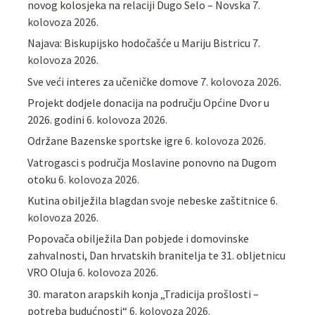
novog kolosjeka na relaciji Dugo Selo – Novska
7.
kolovoza 2026.
Najava: Biskupijsko hodočašće u Mariju Bistricu
7.
kolovoza 2026.
Sve veći interes za učeničke domove
7. kolovoza 2026.
Projekt dodjele donacija na području Općine Dvor u
2026. godini
6. kolovoza 2026.
Održane Bazenske sportske igre
6. kolovoza 2026.
Vatrogasci s područja Moslavine ponovno na Dugom
otoku
6. kolovoza 2026.
Kutina obilježila blagdan svoje nebeske zaštitnice
6.
kolovoza 2026.
Popovača obilježila Dan pobjede i domovinske
zahvalnosti, Dan hrvatskih branitelja te 31. obljetnicu
VRO Oluja
6. kolovoza 2026.
30. maraton arapskih konja „Tradicija prošlosti –
potreba budućnosti“
6. kolovoza 2026.