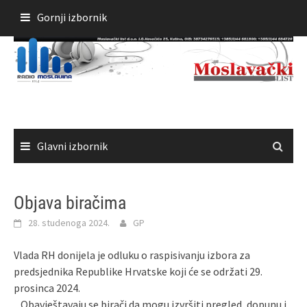
Skoči
Gornji izbornik
do
sadržaja
Glavni izbornik
Objava biračima
28. studenoga 2024.
GP
Vlada RH donijela je odluku o raspisivanju izbora za
predsjednika Republike Hrvatske koji će se održati 29.
prosinca 2024.
„Obavještavaju se birači da mogu izvršiti pregled, dopunu i