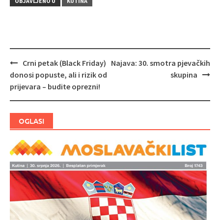
OBJAVLJENO U
KUTINA
Crni petak (Black Friday)
Najava: 30. smotra pjevačkih
Navigacija
donosi popuste, ali i rizik od
skupina
objava
prijevara – budite oprezni!
OGLASI