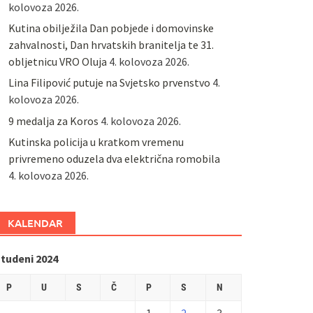
kolovoza 2026.
Kutina obilježila Dan pobjede i domovinske
zahvalnosti, Dan hrvatskih branitelja te 31.
obljetnicu VRO Oluja
4. kolovoza 2026.
Lina Filipović putuje na Svjetsko prvenstvo
4.
kolovoza 2026.
9 medalja za Koros
4. kolovoza 2026.
Kutinska policija u kratkom vremenu
privremeno oduzela dva električna romobila
4. kolovoza 2026.
KALENDAR
studeni 2024
P
U
S
Č
P
S
N