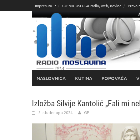
Skoči
Impresum
CJENIK USLUGA radio, web, novine
Pravo 
do
sadržaja
NASLOVNICA
KUTINA
POPOVAČA
V
Izložba Silvije Kantolić „Fali mi n
8. studenoga 2024.
GP