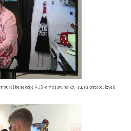
mburaške sekcije KUD-a Moslavina koji su, uz ostalo, izveli