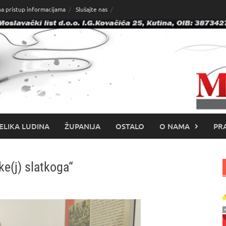
na pristup informacijama
Slušajte nas
ELIKA LUDINA
ŽUPANIJA
OSTALO
O NAMA
PRA
eke(j) slatkoga“