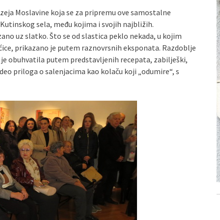
Muzeja Moslavine koja se za pripremu ove samostalne
Kutinskog sela, među kojima i svojih najbližih.
zano uz slatko. Što se od slastica peklo nekada, u kojim
ćice, prikazano je putem raznovrsnih eksponata. Razdoblje
 je obuhvatila putem predstavljenih recepata, zabilješki,
ideo priloga o salenjacima kao kolaču koji „odumire“, s