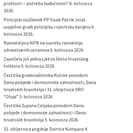
prošlosti – potreba budućnosti“
6. kolovoza
2026.
Policijski službenik PP Sisak Patrik Jelaš
uspješno gradi policijsku i sportsku karijeru
6.
kolovoza 2026.
Ravnateljica NPB na susretu ravnatelja
zdravstvenih ustanova
6. kolovoza 2026.
Započela još jedna Ljetna škola hrvatskog
folklora
5. kolovoza 2026.
Čestitka gradonačelnika Kutine povodom
Dana pobjede i domovinske zahvalnosti, Dana
hrvatskih branitelja i 31. obljetnice VRO
“Oluja”
5. kolovoza 2026.
Čestitka župana Celjaka povodom Dana
pobjede i domovinske zahvalnosti i Dana
hrvatskih branitelja
5. kolovoza 2026.
31. obljetnica pogibije Damira Kumpara
4.