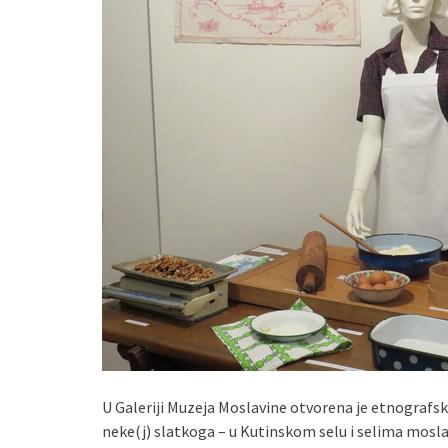
U Galeriji Muzeja Moslavine otvorena je etnografsk
neke(j) slatkoga – u Kutinskom selu i selima mosl