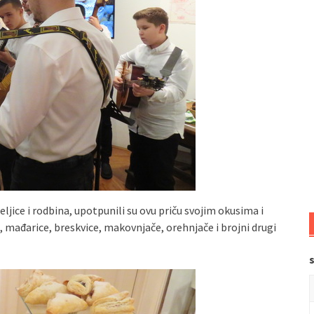
teljice i rodbina, upotpunili su ovu priču svojim okusima i
e, mađarice, breskvice, makovnjače, orehnjače i brojni drugi