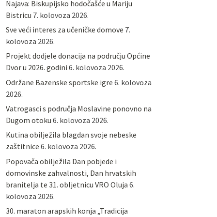
Najava: Biskupijsko hodočašće u Mariju
Bistricu
7. kolovoza 2026.
Sve veći interes za učeničke domove
7.
kolovoza 2026.
Projekt dodjele donacija na području Općine
Dvor u 2026. godini
6. kolovoza 2026.
Održane Bazenske sportske igre
6. kolovoza
2026.
Vatrogasci s područja Moslavine ponovno na
Dugom otoku
6. kolovoza 2026.
Kutina obilježila blagdan svoje nebeske
zaštitnice
6. kolovoza 2026.
Popovača obilježila Dan pobjede i
domovinske zahvalnosti, Dan hrvatskih
branitelja te 31. obljetnicu VRO Oluja
6.
kolovoza 2026.
30. maraton arapskih konja „Tradicija