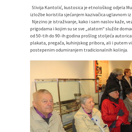
Slivija Kantolić, kustosica je etnološkog odjela 
izložbe koristila sjećanjem kazivačica uglavnom iz 
Njezino je istraživanje, kako i sam naslov kaže, ve
prigodama i kojim su se sve „alatom“ služile doma
od 50-tih do 90-ih godina prošlog stoljeća autorica
plakata, pregača, kuhinjskog pribora, ali i putem v
postepenim odumiranjem tradicionalnih kolinja.