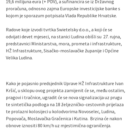
19,6 milijuna eura (+ PDV), a sufinancira se iz Državnog
proračuna, odnosno zajma Europske investicijske banke s
kojom je sporazum potpisala Vlada Republike Hrvatske.
Radove koje izvodi tvrtka Swietelsky d.o.o., a koji će se
odvijati devet mjeseci, na stanici Ludina obišli su 27. rujna,
predstavnici Ministarstva, mora, prometa i infrastrukture,
HŽ Infrastrukture, Sisačko-moslavačke županije i Općine
Velika Ludina.
Kako je pojasnio predsjednik Uprave HŽ Infrastrukture Ivan
Kršić, u sklopu ovog projekta zamijenit će se, među ostalim,
pragovi i tračnice, ugradit će se nova signalizacija uz prugu
te sintetička podloga na 18 željezničko-cestovnih prijelaza
te prolazni kolosijeci u kolodvorima Novoselec, Ludina,
Popovača, Moslavačka Gračenica i Kutina. Brzina će nakon
obnove iznositi 80 km/h uz mjestimična ograničenja.