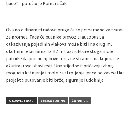
ljude.“ –poručio je Kamenščak.
Ovisno o dinamici radova pruga će se povremeno zatvarati
za promet. Tada će putnike prevoziti autobusi, a
otkazivanja pojedinih vlakova može biti i na drugim,
okolnim relacijama. Iz HŽ Infrastrukture stoga mole
putnike da pratne njihove mrežne stranice na kojima se
ažuriraju sve obavijesti. Unaprijed se ispričavaju zbog
mogućih kašnjenja i mole za strpljenje jer će po završetku
projekta putovanje biti brže, sigurnije i udobnije.
OBJAVLJENO U
VELIKA LUDINA
ŽUPANIJA