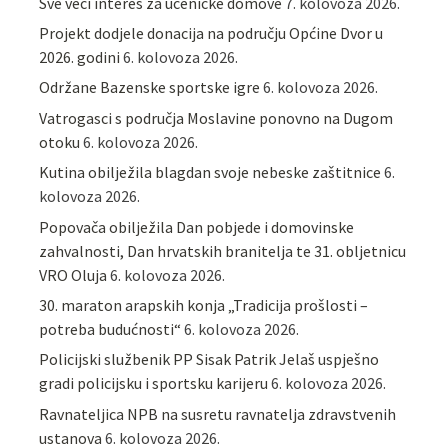
Sve veći interes za učeničke domove
7. kolovoza 2026.
Projekt dodjele donacija na području Općine Dvor u
2026. godini
6. kolovoza 2026.
Održane Bazenske sportske igre
6. kolovoza 2026.
Vatrogasci s područja Moslavine ponovno na Dugom
otoku
6. kolovoza 2026.
Kutina obilježila blagdan svoje nebeske zaštitnice
6.
kolovoza 2026.
Popovača obilježila Dan pobjede i domovinske
zahvalnosti, Dan hrvatskih branitelja te 31. obljetnicu
VRO Oluja
6. kolovoza 2026.
30. maraton arapskih konja „Tradicija prošlosti –
potreba budućnosti“
6. kolovoza 2026.
Policijski službenik PP Sisak Patrik Jelaš uspješno
gradi policijsku i sportsku karijeru
6. kolovoza 2026.
Ravnateljica NPB na susretu ravnatelja zdravstvenih
ustanova
6. kolovoza 2026.