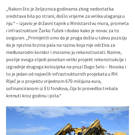
„Nakon što je željeznica godinama zbog nedostatka
sredstava bila po strani, došlo vrijeme za velika ulaganja u
nju.“ – izjavio je državni tajnik u Ministarstvu mora, prometa
i infrastrukture Žarko Tušek i dodao kako je novac za to
osiguran. „Primijetili smo da je pruga došla u takvu poziciju
da je njezina brzina pala na razinu koja nije održiva za
međunarodni koridor i moramo ju rekonstruirati. Naime,
poslije ovoga slijedi poseban veliki projekt rekonstrukcije i
izgradnje drugoga kolosijeka na pruzi Dugo Selo – Novska i
to je jedan od najvećih infrastrukturnih projekata u RH.
Riječ je o projektu vrijednom 670 milijuna eura,
sufinanciranom iz EU fondova, čija bi provedba trebala
krenuti kroz godinu i pola.“