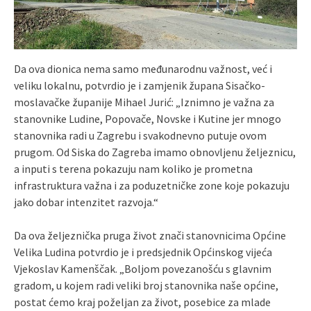
Da ova dionica nema samo međunarodnu važnost, već i
veliku lokalnu, potvrdio je i zamjenik župana Sisačko-
moslavačke županije Mihael Jurić: „Iznimno je važna za
stanovnike Ludine, Popovače, Novske i Kutine jer mnogo
stanovnika radi u Zagrebu i svakodnevno putuje ovom
prugom. Od Siska do Zagreba imamo obnovljenu željeznicu,
a inputi s terena pokazuju nam koliko je prometna
infrastruktura važna i za poduzetničke zone koje pokazuju
jako dobar intenzitet razvoja.“
Da ova željeznička pruga život znači stanovnicima Općine
Velika Ludina potvrdio je i predsjednik Općinskog vijeća
Vjekoslav Kamenščak. „Boljom povezanošću s glavnim
gradom, u kojem radi veliki broj stanovnika naše općine,
postat ćemo kraj poželjan za život, posebice za mlade