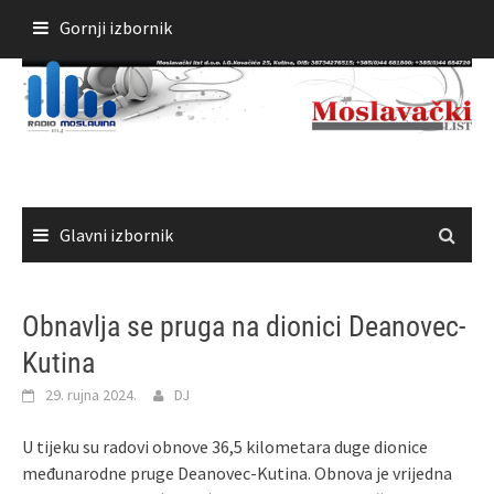
Skoči
Gornji izbornik
do
sadržaja
Glavni izbornik
Obnavlja se pruga na dionici Deanovec-
Kutina
29. rujna 2024.
DJ
U tijeku su radovi obnove 36,5 kilometara duge dionice
međunarodne pruge Deanovec-Kutina. Obnova je vrijedna