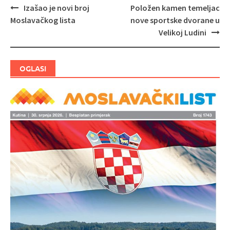
Izašao je novi broj
Položen kamen temeljac
Navigacija
Moslavačkog lista
nove sportske dvorane u
objava
Velikoj Ludini
OGLASI