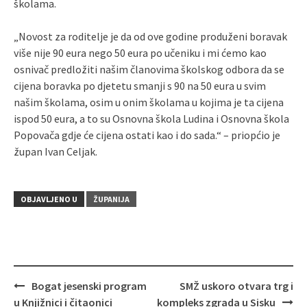
školama.
„Novost za roditelje je da od ove godine produženi boravak
više nije 90 eura nego 50 eura po učeniku i mi ćemo kao
osnivač predložiti našim članovima školskog odbora da se
cijena boravka po djetetu smanji s 90 na 50 eura u svim
našim školama, osim u onim školama u kojima je ta cijena
ispod 50 eura, a to su Osnovna škola Ludina i Osnovna škola
Popovača gdje će cijena ostati kao i do sada.“ – priopćio je
župan Ivan Celjak.
OBJAVLJENO U
ŽUPANIJA
Bogat jesenski program
SMŽ uskoro otvara trg i
Navigacija
u Knjižnici i čitaonici
kompleks zgrada u Sisku