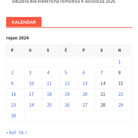
oduzela dva električna romobila
4. kolovoza 2026.
KALENDAR
rujan 2024
P
U
S
Č
P
S
N
1
2
3
4
5
6
7
8
9
10
11
12
13
14
15
16
17
18
19
20
21
22
23
24
25
26
27
28
29
30
« kol
lis »