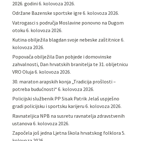
2026. godini
6. kolovoza 2026.
Održane Bazenske sportske igre
6. kolovoza 2026.
Vatrogasci s područja Moslavine ponovno na Dugom
otoku
6. kolovoza 2026.
Kutina obilježila blagdan svoje nebeske zaštitnice
6.
kolovoza 2026.
Popovača obilježila Dan pobjede i domovinske
zahvalnosti, Dan hrvatskih branitelja te 31. obljetnicu
VRO Oluja
6. kolovoza 2026.
30. maraton arapskih konja „Tradicija prošlosti –
potreba budućnosti“
6. kolovoza 2026.
Policijski službenik PP Sisak Patrik Jelaš uspješno
gradi policijsku i sportsku karijeru
6. kolovoza 2026.
Ravnateljica NPB na susretu ravnatelja zdravstvenih
ustanova
6. kolovoza 2026.
Započela još jedna Ljetna škola hrvatskog folklora
5.
kolovoza 2026.