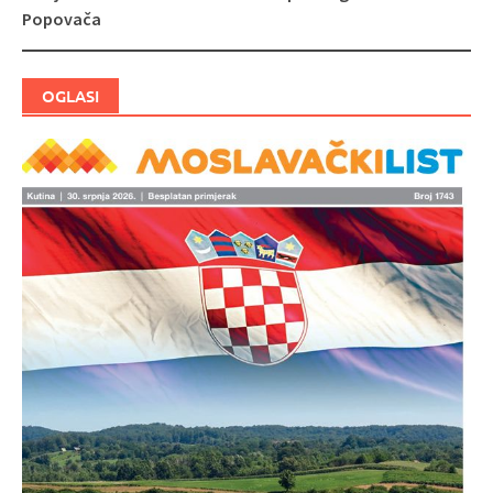
objava
Popovača
OGLASI