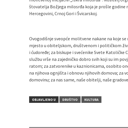
štovatelja Božjega milosrđa koja je prošle godine n
Hercegovini, Crnoj Gori i Švicarskoj.
Ovogodišnje sveopće molitvene nakane na koje se m
mjesto u obiteljskom, društvenom i političkom živo
i ćudoređe; za biskupe i svećenike Svete Katoličke C
službu vrše na zajedničko dobro svih koji su im po
ratom; za zatvorenike u kaznionicama, osobito one 
na njihova ognjišta i obnovu njihovih domova; za vo
domovinu; za nas same, naše obitelji, naše gradove 
OBJAVLJENO U
DRUŠTVO
KULTURA