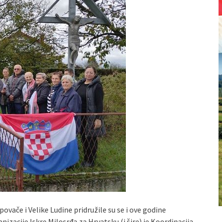
ovače i Velike Ludine pridružile su se i ove godine
anizacije Iskre Milosrđa za Hrvatsku (i šire) je Koordinacija