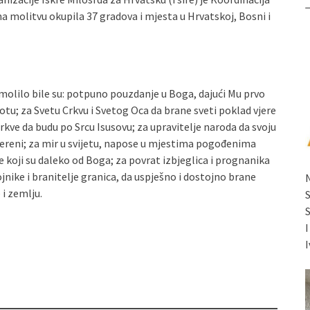
a molitvu okupila 37 gradova i mjesta u Hrvatskoj, Bosni i
olilo bile su: potpuno pouzdanje u Boga, dajući Mu prvo
tu; za Svetu Crkvu i Svetog Oca da brane sveti poklad vjere
rkve da budu po Srcu Isusovu; za upravitelje naroda da svoju
vjereni; za mir u svijetu, napose u mjestima pogođenima
koji su daleko od Boga; za povrat izbjeglica i prognanika
jnike i branitelje granica, da uspješno i dostojno brane
i zemlju.
I