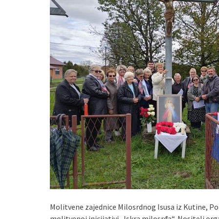
Molitvene zajednice Milosrdnog Isusa iz Kutine, Pop
molitvenoj inicijativi „Iskra milosrđa“. Nositelj org