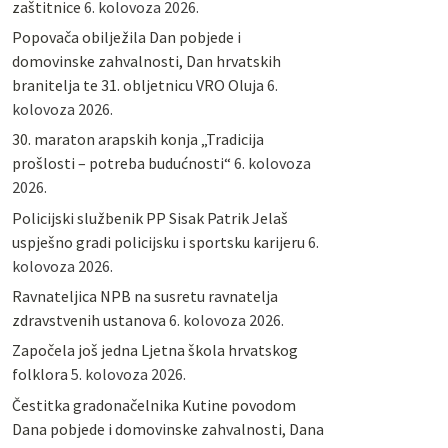
zaštitnice
6. kolovoza 2026.
Popovača obilježila Dan pobjede i
domovinske zahvalnosti, Dan hrvatskih
branitelja te 31. obljetnicu VRO Oluja
6.
kolovoza 2026.
30. maraton arapskih konja „Tradicija
prošlosti – potreba budućnosti“
6. kolovoza
2026.
Policijski službenik PP Sisak Patrik Jelaš
uspješno gradi policijsku i sportsku karijeru
6.
kolovoza 2026.
Ravnateljica NPB na susretu ravnatelja
zdravstvenih ustanova
6. kolovoza 2026.
Započela još jedna Ljetna škola hrvatskog
folklora
5. kolovoza 2026.
Čestitka gradonačelnika Kutine povodom
Dana pobjede i domovinske zahvalnosti, Dana