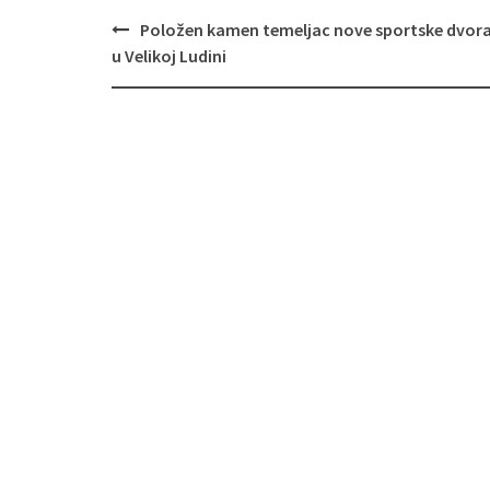
Položen kamen temeljac nove sportske dvor
Navigacija
u Velikoj Ludini
objava