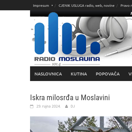
Skoči
Impresum
CJENIK USLUGA radio, web, novine
Pravo 
do
sadržaja
NASLOVNICA
KUTINA
POPOVAČA
V
Iskra milosrđa u Moslavini
29. rujna 2024.
DJ