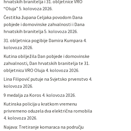
hrvatskih branitelja i 31. obljetnice VRO
“Oluja”
5. kolovoza 2026.
Čestitka župana Celjaka povodom Dana
pobjede i domovinske zahvalnosti i Dana
hrvatskih branitelja
5. kolovoza 2026.
31. obljetnica pogibije Damira Kumpara
4.
kolovoza 2026.
Kutina obilježila Dan pobjede i domovinske
zahvalnosti, Dan hrvatskih branitelja te 31.
obljetnicu VRO Oluja
4. kolovoza 2026.
Lina Filipović putuje na Svjetsko prvenstvo
4.
kolovoza 2026.
9 medalja za Koros
4. kolovoza 2026.
Kutinska policija u kratkom vremenu
privremeno oduzela dva električna romobila
4. kolovoza 2026.
Najava: Tretiranje komaraca na području