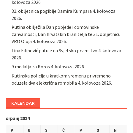
kolovoza 2026.
31. obljetnica pogibije Damira Kumpara
4. kolovoza
2026.
Kutina obilježila Dan pobjede i domovinske
zahvalnosti, Dan hrvatskih branitelja te 31. obljetnicu
VRO Oluja
4. kolovoza 2026.
Lina Filipović putuje na Svjetsko prvenstvo
4. kolovoza
2026.
9 medalja za Koros
4. kolovoza 2026.
Kutinska policija u kratkom vremenu privremeno
oduzela dva električna romobila
4. kolovoza 2026.
KALENDAR
srpanj 2024
P
U
S
Č
P
S
N