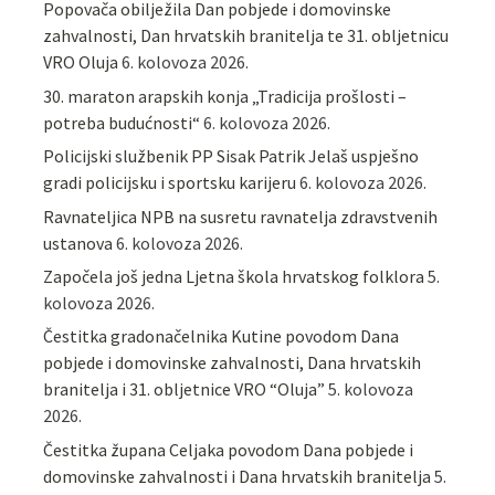
Popovača obilježila Dan pobjede i domovinske
zahvalnosti, Dan hrvatskih branitelja te 31. obljetnicu
VRO Oluja
6. kolovoza 2026.
30. maraton arapskih konja „Tradicija prošlosti –
potreba budućnosti“
6. kolovoza 2026.
Policijski službenik PP Sisak Patrik Jelaš uspješno
gradi policijsku i sportsku karijeru
6. kolovoza 2026.
Ravnateljica NPB na susretu ravnatelja zdravstvenih
ustanova
6. kolovoza 2026.
Započela još jedna Ljetna škola hrvatskog folklora
5.
kolovoza 2026.
Čestitka gradonačelnika Kutine povodom Dana
pobjede i domovinske zahvalnosti, Dana hrvatskih
branitelja i 31. obljetnice VRO “Oluja”
5. kolovoza
2026.
Čestitka župana Celjaka povodom Dana pobjede i
domovinske zahvalnosti i Dana hrvatskih branitelja
5.