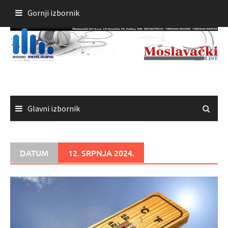
Skoči
Gornji izbornik
do
sadržaja
Glavni izbornik
DATUM
12. SRPNJA 2024.