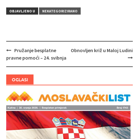
OBJAVLJENO U
NEKATEGORIZIRANO
Pružanje besplatne
Obnovljen križ u Maloj Ludini
Navigacija
pravne pomoći – 24. svibnja
objava
OGLASI