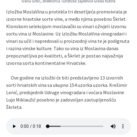
Ivana Grdić, direktorica Turističke zajednice Grada Kutine
Izložba MoslaVina u protekla tri desetljeća promoivrala je
izvorne hravtske sorte vine, a među njima posebno Škrlet.
Klonskom selekcijom moslavački su vinari oživjeli izvornu
sortu vina iz Moslavine. Uz izložbu MoslaVina vinogradari i
vinari su učil i napredovali u proizvodnji vina te je podignuta
i razina vinske kulture. Tako su vina iz Moslavina danas
prepoznatljiva po kvaliteti, a Škrlet je postao najvažnija
izvorna sorta kontinentalne Hrvatske.
Ove godine na izložbi će biti predstavljeno 13 izvornih
sorti hrvatskih vina sa ukupno 154 uzorka uzorka. Krešimir
Lenić, predsjednik Udruge vinogradara i voćara Moslavine
Lujo Miklaužić posebno je zadovoljan zastupljenošću
Škrleta.