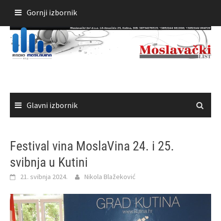
Skoči
Gornji izbornik
do
sadržaja
Glavni izbornik
Festival vina MoslaVina 24. i 25.
svibnja u Kutini
21. svibnja 2024.
Nikola Blažeković