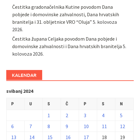
Čestitka gradonačelnika Kutine povodom Dana
pobjede i domovinske zahvalnosti, Dana hrvatskih
branitelja i 31. obljetnice VRO “Oluja”
5. kolovoza
2026.
Čestitka župana Celjaka povodom Dana pobjede i
domovinske zahvalnosti i Dana hrvatskih branitelja
5.
kolovoza 2026.
KALENDAR
svibanj 2024
P
U
S
Č
P
S
N
1
2
3
4
5
6
7
8
9
10
11
12
13
14
15
16
17
18
19