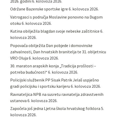
2026. godini
6. kolovoza 2026.
Održane Bazenske sportske igre
6. kolovoza 2026.
Vatrogasci s područja Moslavine ponovno na Dugom
otoku
6. kolovoza 2026.
Kutina obilježila blagdan svoje nebeske zaštitnice
6.
kolovoza 2026.
Popovača obilježila Dan pobjede i domovinske
zahvalnosti, Dan hrvatskih branitelja te 31. obljetnicu
VRO Oluja
6. kolovoza 2026.
30. maraton arapskih konja „Tradicija prošlosti –
potreba budućnosti“
6. kolovoza 2026.
Policijski službenik PP Sisak Patrik Jelaš uspješno
gradi policijsku i sportsku karijeru
6. kolovoza 2026.
Ravnateljica NPB na susretu ravnatelja zdravstvenih
ustanova
6. kolovoza 2026.
Započela još jedna Ljetna škola hrvatskog folklora
5.
kolovoza 2026.