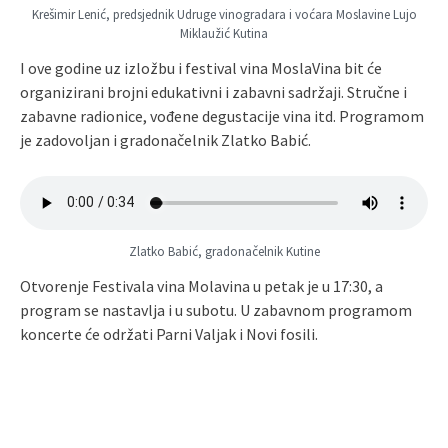
Krešimir Lenić, predsjednik Udruge vinogradara i voćara Moslavine Lujo
Miklaužić Kutina
I ove godine uz izložbu i festival vina MoslaVina bit će
organizirani brojni edukativni i zabavni sadržaji. Stručne i
zabavne radionice, vođene degustacije vina itd. Programom
je zadovoljan i gradonačelnik Zlatko Babić.
Zlatko Babić, gradonačelnik Kutine
Otvorenje Festivala vina Molavina u petak je u 17:30, a
program se nastavlja i u subotu. U zabavnom programom
koncerte će održati Parni Valjak i Novi fosili.