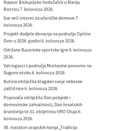
Najava: Biskupijsko hodočašće u Mariju
Bistricu
7. kolovoza 2026.
Sve veći interes za učeničke domove
7.
kolovoza 2026.
Projekt dodjele donacija na području Općine
Dvor u 2026. godini
6. kolovoza 2026.
Održane Bazenske sportske igre
6. kolovoza
2026.
Vatrogasci s područja Moslavine ponovno na
Dugom otoku
6. kolovoza 2026.
Kutina obilježila blagdan svoje nebeske
zaštitnice
6. kolovoza 2026.
Popovača obilježila Dan pobjede i
domovinske zahvalnosti, Dan hrvatskih
branitelja te 31. obljetnicu VRO Oluja
6.
kolovoza 2026.
30. maraton arapskih konja „Tradicija