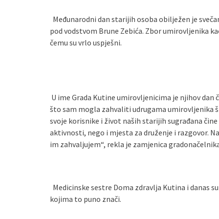
Međunarodni dan starijih osoba obilježen je sveč
pod vodstvom Brune Zebića. Zbor umirovljenika kao i
čemu su vrlo uspješni.
U ime Grada Kutine umirovljenicima je njihov dan č
što sam mogla zahvaliti udrugama umirovljenika š
svoje korisnike i život naših starijih sugrađana čin
aktivnosti, nego i mjesta za druženje i razgovor. 
im zahvaljujem“, rekla je zamjenica gradonačelnika
Medicinske sestre Doma zdravlja Kutina i danas su
kojima to puno znači.