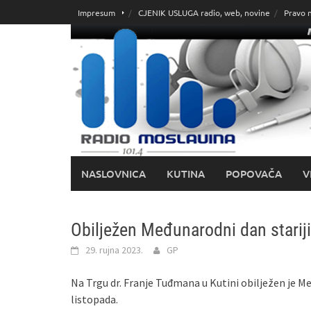
Skoči
Impresum
CJENIK USLUGA radio, web, novine
Pravo 
do
sadržaja
NASLOVNICA
KUTINA
POPOVAČA
V
Obilježen Međunarodni dan starij
29. rujna 2023.
GP
Na Trgu dr. Franje Tuđmana u Kutini obilježen je Međ
listopada.