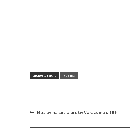
OBJAVLJENO U
KUTINA
Moslavina sutra protiv Varaždina u 19 h
Navigacija
objava