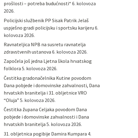
prošlosti – potreba budućnosti“
6. kolovoza
2026.
Policijski službenik PP Sisak Patrik Jelaš
uspješno gradi policijsku i sportsku karijeru
6.
kolovoza 2026.
Ravnateljica NPB na susretu ravnatelja
zdravstvenih ustanova
6. kolovoza 2026.
Započela još jedna Ljetna škola hrvatskog
folklora
5. kolovoza 2026.
Čestitka gradonačelnika Kutine povodom
Dana pobjede i domovinske zahvalnosti, Dana
hrvatskih branitelja i 31. obljetnice VRO
“Oluja”
5. kolovoza 2026.
Čestitka župana Celjaka povodom Dana
pobjede i domovinske zahvalnosti i Dana
hrvatskih branitelja
5. kolovoza 2026.
31. obljetnica pogibije Damira Kumpara
4.