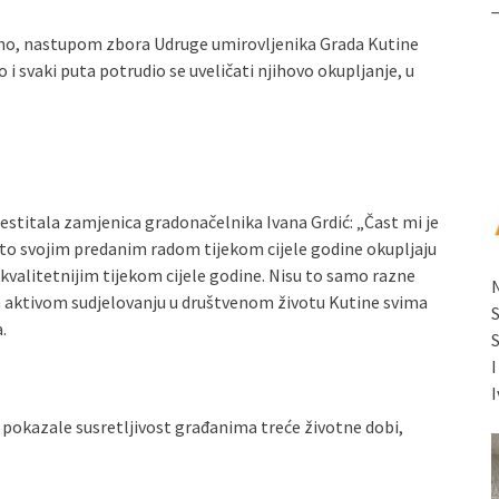
ano, nastupom zbora Udruge umirovljenika Grada Kutine
 svaki puta potrudio se uveličati njihovo okupljanje, u
estitala zamjenica gradonačelnika Ivana Grdić: „Čast mi je
to svojim predanim radom tijekom cijele godine okupljaju
e kvalitetnijim tijekom cijele godine. Nisu to samo razne
Na aktivom sudjelovanju u društvenom životu Kutine svima
.
I
 pokazale susretljivost građanima treće životne dobi,