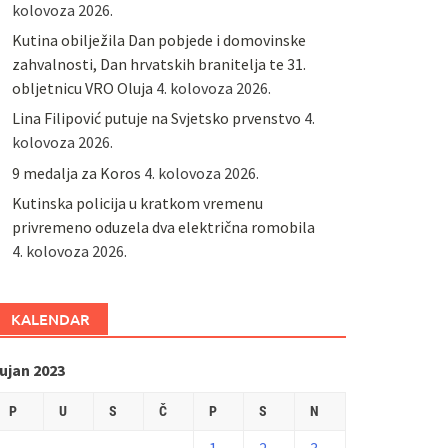
kolovoza 2026.
Kutina obilježila Dan pobjede i domovinske
zahvalnosti, Dan hrvatskih branitelja te 31.
obljetnicu VRO Oluja
4. kolovoza 2026.
Lina Filipović putuje na Svjetsko prvenstvo
4.
kolovoza 2026.
9 medalja za Koros
4. kolovoza 2026.
Kutinska policija u kratkom vremenu
privremeno oduzela dva električna romobila
4. kolovoza 2026.
KALENDAR
ujan 2023
P
U
S
Č
P
S
N