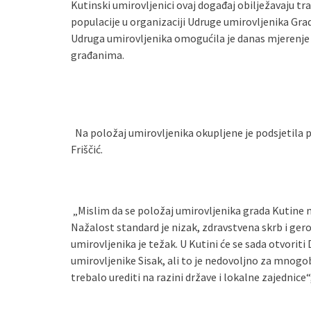
Kutinski umirovljenici ovaj događaj obilježavaju tr
populacije u organizaciji Udruge umirovljenika Gr
Udruga umirovljenika omogućila je danas mjerenje š
građanima.
Na položaj umirovljenika okupljene je podsjetila 
Friščić.
„Mislim da se položaj umirovljenika grada Kutine ne
Nažalost standard je nizak, zdravstvena skrb i ger
umirovljenika je težak. U Kutini će se sada otvori
umirovljenike Sisak, ali to je nedovoljno za mnogob
trebalo urediti na razini države i lokalne zajednice“