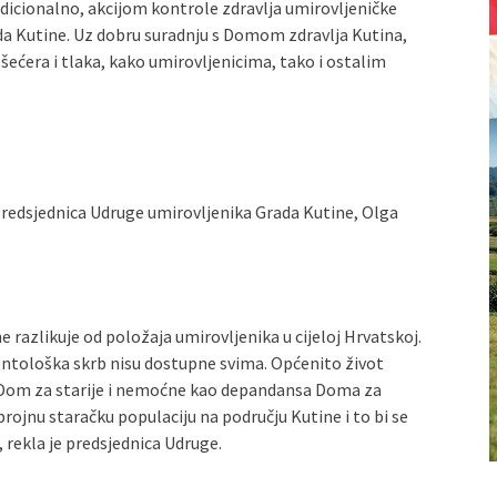
adicionalno, akcijom kontrole zdravlja umirovljeničke
ada Kutine. Uz dobru suradnju s Domom zdravlja Kutina,
ećera i tlaka, kako umirovljenicima, tako i ostalim
predsjednica Udruge umirovljenika Grada Kutine, Olga
 razlikuje od položaja umirovljenika u cijeloj Hrvatskoj.
ontološka skrb nisu dostupne svima. Općenito život
ti Dom za starije i nemoćne kao depandansa Doma za
rojnu staračku populaciju na području Kutine i to bi se
, rekla je predsjednica Udruge.