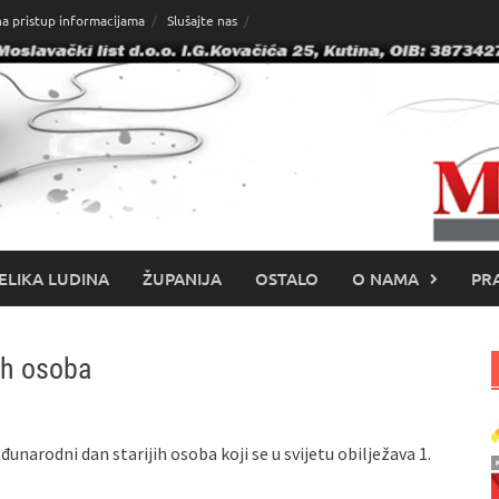
na pristup informacijama
Slušajte nas
ELIKA LUDINA
ŽUPANIJA
OSTALO
O NAMA
PRA
ih osoba
unarodni dan starijih osoba koji se u svijetu obilježava 1.