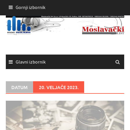
Skoči
Gornji izbornik
do
sadržaja
Glavni izbornik
DATUM
20. VELJAČE 2023.