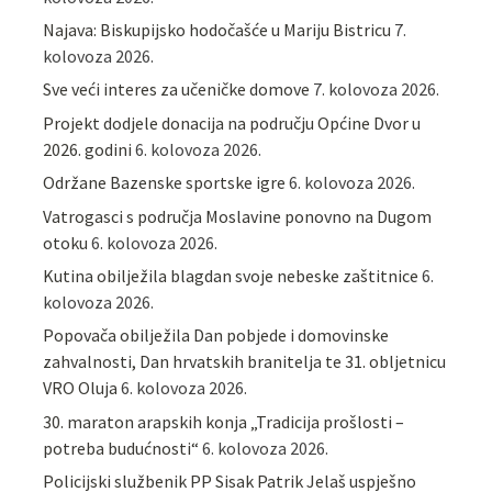
Najava: Biskupijsko hodočašće u Mariju Bistricu
7.
kolovoza 2026.
Sve veći interes za učeničke domove
7. kolovoza 2026.
Projekt dodjele donacija na području Općine Dvor u
2026. godini
6. kolovoza 2026.
Održane Bazenske sportske igre
6. kolovoza 2026.
Vatrogasci s područja Moslavine ponovno na Dugom
otoku
6. kolovoza 2026.
Kutina obilježila blagdan svoje nebeske zaštitnice
6.
kolovoza 2026.
Popovača obilježila Dan pobjede i domovinske
zahvalnosti, Dan hrvatskih branitelja te 31. obljetnicu
VRO Oluja
6. kolovoza 2026.
30. maraton arapskih konja „Tradicija prošlosti –
potreba budućnosti“
6. kolovoza 2026.
Policijski službenik PP Sisak Patrik Jelaš uspješno