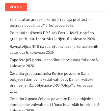
VIJESTI
30. maraton arapskih konja „Tradicija prošlosti –
potreba budućnosti“
6. kolovoza 2026.
Policijski službenik PP Sisak Patrik Jelaš uspješno
gradi policijsku i sportsku karijeru
6. kolovoza 2026.
Ravnateljica NPB na susretu ravnatelja zdravstvenih
ustanova
6. kolovoza 2026.
Započela još jedna Ljetna škola hrvatskog folklora
5.
kolovoza 2026.
Čestitka gradonačelnika Kutine povodom Dana
pobjede i domovinske zahvalnosti, Dana hrvatskih
branitelja i 31. obljetnice VRO “Oluja”
5. kolovoza
2026.
Čestitka župana Celjaka povodom Dana pobjede i
domovinske zahvalnosti i Dana hrvatskih branitelja
5.
kolovoza 2026.