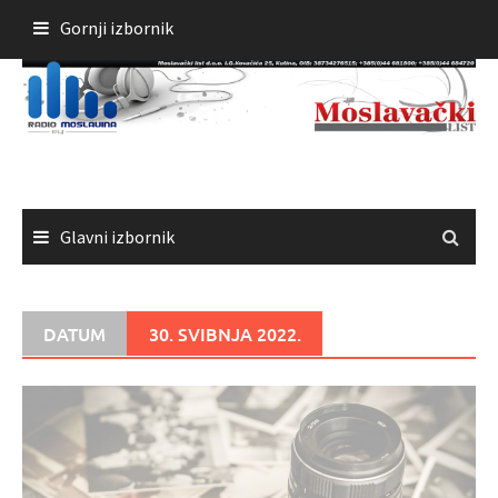
Skoči
Gornji izbornik
do
sadržaja
Glavni izbornik
DATUM
30. SVIBNJA 2022.