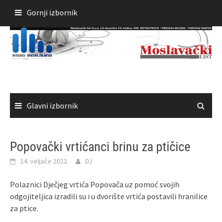
Skoči
Gornji izbornik
do
sadržaja
Glavni izbornik
Popovački vrtićanci brinu za ptičice
14. veljače 2022.
DJ
Polaznici Dječjeg vrtića Popovača uz pomoć svojih
odgojiteljica izradili su i u dvorište vrtića postavili hranilice
za ptice.