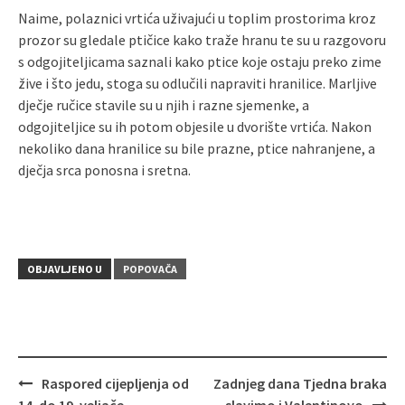
Naime, polaznici vrtića uživajući u toplim prostorima kroz
prozor su gledale ptičice kako traže hranu te su u razgovoru
s odgojiteljicama saznali kako ptice koje ostaju preko zime
žive i što jedu, stoga su odlučili napraviti hranilice. Marljive
dječje ručice stavile su u njih i razne sjemenke, a
odgojiteljice su ih potom objesile u dvorište vrtića. Nakon
nekoliko dana hranilice su bile prazne, ptice nahranjene, a
dječja srca ponosna i sretna.
OBJAVLJENO U
POPOVAČA
Raspored cijepljenja od
Zadnjeg dana Tjedna braka
Navigacija