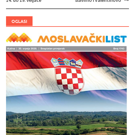
14. do 19. veljače
slavimo i Valentinovo
objava
OGLASI