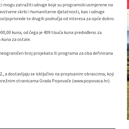
sti mogu zatražiti udruge koje su programski usmjerene na
dravstvene skrbi i humanitarne djelatnosti, kao i udruge
poljoprivrede te drugih područja od interesa za opće dobro.
00,00 kuna, od čega je 409 tisuća kuna predviđeno za
a kuna za ostale.
 neograničen broj projekata ili programa za oba definirana
2., a dostavljaju se isključivo na propisanim obrascima, koji
a mrežnim stranicama Grada Popovače (www.popovaca.hr).