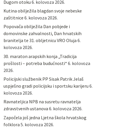
Dugom otoku
6. kolovoza 2026.
Kutina obilježila blagdan svoje nebeske
zaštitnice
6. kolovoza 2026.
Popovača obilježila Dan pobjede i
domovinske zahvalnosti, Dan hrvatskih
branitelja te 31. obljetnicu VRO Oluja
6.
kolovoza 2026.
30. maraton arapskih konja „Tradicija
prošlosti – potreba budućnosti“
6. kolovoza
2026.
Policijski službenik PP Sisak Patrik Jelaš
uspješno gradi policijsku i sportsku karijeru
6.
kolovoza 2026.
Ravnateljica NPB na susretu ravnatelja
zdravstvenih ustanova
6. kolovoza 2026.
Započela još jedna Ljetna škola hrvatskog
folklora
5. kolovoza 2026.