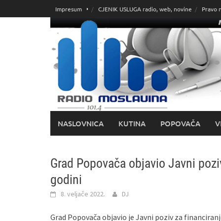
Skoči
Impresum
CJENIK USLUGA radio, web, novine
Pravo 
do
sadržaja
NASLOVNICA
KUTINA
POPOVAČA
V
Grad Popovača objavio Javni poziv
godini
8. veljače 2022.
DJ
Grad Popovača objavio je Javni poziv za financiranj