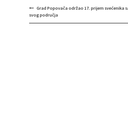
Grad Popovača održao 17. prijem svećenika s
Navigacija
svog područja
objava