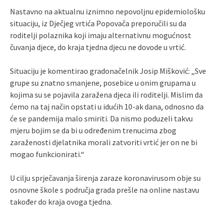
Nastavno na aktualnu iznimno nepovoljnu epidemiološku
situaciju, iz Dječjeg vrtića Popovača preporučili su da
roditelji polaznika koji imaju alternativnu mogućnost
čuvanja djece, do kraja tjedna djecu ne dovode u vrtić.
Situaciju je komentirao gradonačelnik Josip Mišković: „Sve
grupe su znatno smanjene, posebice u onim grupama u
kojima su se pojavila zaražena djeca ili roditelji. Mislim da
ćemo na taj način opstati u idućih 10-ak dana, odnosno da
će se pandemija malo smiriti. Da nismo poduzeli takvu
mjeru bojim se da bi u određenim trenucima zbog
zaraženosti djelatnika morali zatvoriti vrtić jer on ne bi
mogao funkcionirati.“
U cilju sprječavanja širenja zaraze koronavirusom obje su
osnovne škole s područja grada prešle na online nastavu
također do kraja ovoga tjedna.