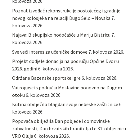
kolovoza 2026.
Poznat izvođač rekonstrukcije postojećeg i gradnje
novog kolosjeka na relaciji Dugo Selo – Novska
7.
kolovoza 2026.
Najava: Biskupijsko hodočašće u Mariju Bistricu
7.
kolovoza 2026.
Sve veći interes za učeničke domove
7. kolovoza 2026.
Projekt dodjele donacija na području Općine Dvor u
2026. godini
6. kolovoza 2026.
Održane Bazenske sportske igre
6. kolovoza 2026.
Vatrogasci s područja Moslavine ponovno na Dugom
otoku
6. kolovoza 2026.
Kutina obilježila blagdan svoje nebeske zaštitnice
6.
kolovoza 2026.
Popovača obilježila Dan pobjede i domovinske
zahvalnosti, Dan hrvatskih branitelja te 31. obljetnicu
VRO Oluja
6. kolovoza 2026.