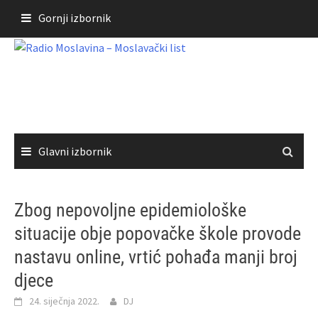
Skoči
Gornji izbornik
do
sadržaja
Glavni izbornik
Zbog nepovoljne epidemiološke
situacije obje popovačke škole provode
nastavu online, vrtić pohađa manji broj
djece
24. siječnja 2022.
DJ