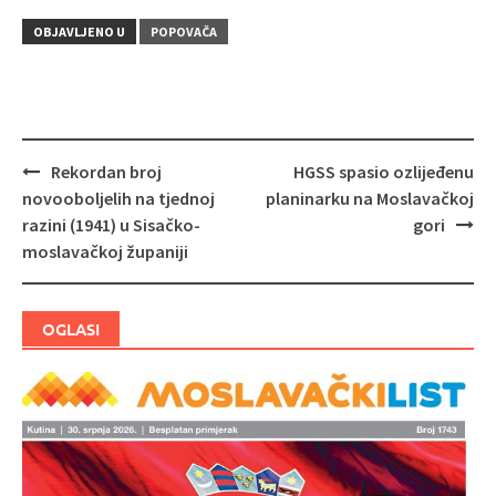
OBJAVLJENO U
POPOVAČA
Rekordan broj
HGSS spasio ozlijeđenu
Navigacija
novooboljelih na tjednoj
planinarku na Moslavačkoj
objava
razini (1941) u Sisačko-
gori
moslavačkoj županiji
OGLASI