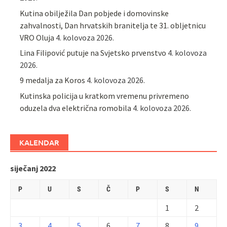
Kutina obilježila Dan pobjede i domovinske
zahvalnosti, Dan hrvatskih branitelja te 31. obljetnicu
VRO Oluja
4. kolovoza 2026.
Lina Filipović putuje na Svjetsko prvenstvo
4. kolovoza
2026.
9 medalja za Koros
4. kolovoza 2026.
Kutinska policija u kratkom vremenu privremeno
oduzela dva električna romobila
4. kolovoza 2026.
KALENDAR
siječanj 2022
P
U
S
Č
P
S
N
1
2
3
4
5
6
7
8
9