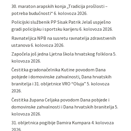
30. maraton arapskih konja „Tradicija prošlosti –
potreba budućnosti“
6. kolovoza 2026.
Policijski službenik PP Sisak Patrik Jelaš uspješno
gradi policijsku i sportsku karijeru
6. kolovoza 2026.
Ravnateljica NPB na susretu ravnatelja zdravstvenih
ustanova
6. kolovoza 2026.
Započela još jedna Ljetna škola hrvatskog folklora
5.
kolovoza 2026.
Čestitka gradonačelnika Kutine povodom Dana
pobjede i domovinske zahvalnosti, Dana hrvatskih
branitelja i 31. obljetnice VRO “Oluja”
5. kolovoza
2026.
Čestitka župana Celjaka povodom Dana pobjede i
domovinske zahvalnosti i Dana hrvatskih branitelja
5.
kolovoza 2026.
31. obljetnica pogibije Damira Kumpara
4. kolovoza
2026.