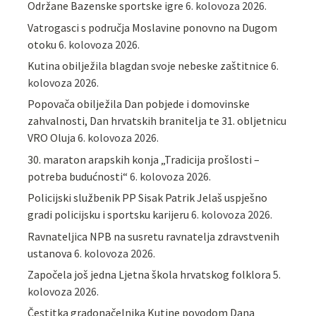
Održane Bazenske sportske igre
6. kolovoza 2026.
Vatrogasci s područja Moslavine ponovno na Dugom
otoku
6. kolovoza 2026.
Kutina obilježila blagdan svoje nebeske zaštitnice
6.
kolovoza 2026.
Popovača obilježila Dan pobjede i domovinske
zahvalnosti, Dan hrvatskih branitelja te 31. obljetnicu
VRO Oluja
6. kolovoza 2026.
30. maraton arapskih konja „Tradicija prošlosti –
potreba budućnosti“
6. kolovoza 2026.
Policijski službenik PP Sisak Patrik Jelaš uspješno
gradi policijsku i sportsku karijeru
6. kolovoza 2026.
Ravnateljica NPB na susretu ravnatelja zdravstvenih
ustanova
6. kolovoza 2026.
Započela još jedna Ljetna škola hrvatskog folklora
5.
kolovoza 2026.
Čestitka gradonačelnika Kutine povodom Dana