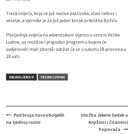
Treća svijeća, koja se još naziva pastirska, slavi radost i
veselje, a vjernike je za još jedan korak približila Božiću.
Posljednja svijeća na adventskom vijencu u centru Velike
Ludine, uz molitvu i prigodan program u kojem će
sudjelovati mali zboraši održat će se u subotu 18.prosinca u
18 sati.
OBJAVLJENO U
VELIKA LUDINA
Pad broja novooboljelih
Izložba Jelene Sedak u
Navigacija
na tjednoj razini
Knjižnici i čitaonici
objava
Popovača