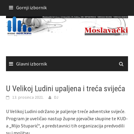
Skoči
Gornji izbornik
do
sadržaja
Glavni izbornik
U Velikoj Ludini upaljena i treća svijeća
13. prosinca 2021.
DJ
U Velikoj Ludini održano je paljenje treće adventske svijeće.
Program je uveličao nastup župne pjevačke skupine te KUD-
a „Mijo Stuparić“, a predstavnici tih organizacija predvodili
su i molitvu.