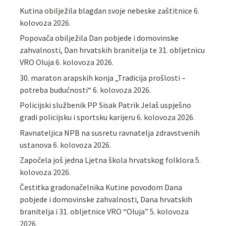
Kutina obilježila blagdan svoje nebeske zaštitnice
6.
kolovoza 2026.
Popovača obilježila Dan pobjede i domovinske
zahvalnosti, Dan hrvatskih branitelja te 31. obljetnicu
VRO Oluja
6. kolovoza 2026.
30. maraton arapskih konja „Tradicija prošlosti –
potreba budućnosti“
6. kolovoza 2026.
Policijski službenik PP Sisak Patrik Jelaš uspješno
gradi policijsku i sportsku karijeru
6. kolovoza 2026.
Ravnateljica NPB na susretu ravnatelja zdravstvenih
ustanova
6. kolovoza 2026.
Započela još jedna Ljetna škola hrvatskog folklora
5.
kolovoza 2026.
Čestitka gradonačelnika Kutine povodom Dana
pobjede i domovinske zahvalnosti, Dana hrvatskih
branitelja i 31. obljetnice VRO “Oluja”
5. kolovoza
2026.