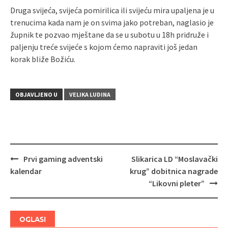
Druga svijeća, svijeća pomirilica ili svijeću mira upaljena je u
trenucima kada nam je on svima jako potreban, naglasio je
župnik te pozvao mještane da se u subotu u 18h pridruže i
paljenju treće svijeće s kojom ćemo napraviti još jedan
korak bliže Božiću.
OBJAVLJENO U
VELIKA LUDINA
Prvi gaming adventski
Slikarica LD “Moslavački
Navigacija
kalendar
krug” dobitnica nagrade
objava
“Likovni pleter”
OGLASI