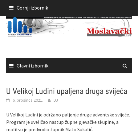
Skoči
Gornji izbornik
do
sadržaja
Glavni izbornik
U Velikoj Ludini upaljena druga svijeća
6. prosinca 2021.
DJ
U Velikoj Ludini je održano paljenje druge adventske svijeće.
Program je uveličao nastup župne pjevačke skupine, a
molitvu je predvodio župnik Mato Sukalić.