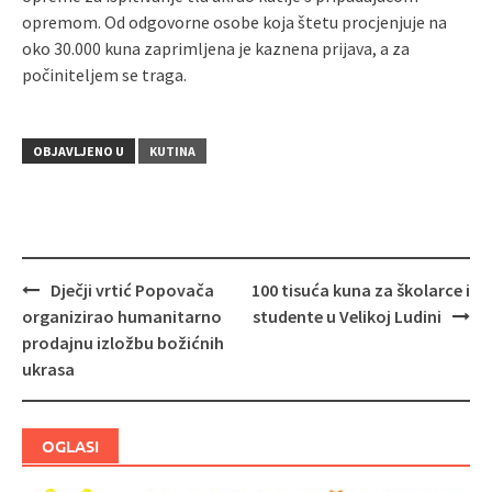
opremom. Od odgovorne osobe koja štetu procjenjuje na
oko 30.000 kuna zaprimljena je kaznena prijava, a za
počiniteljem se traga.
OBJAVLJENO U
KUTINA
Dječji vrtić Popovača
100 tisuća kuna za školarce i
Navigacija
organizirao humanitarno
studente u Velikoj Ludini
objava
prodajnu izložbu božićnih
ukrasa
OGLASI