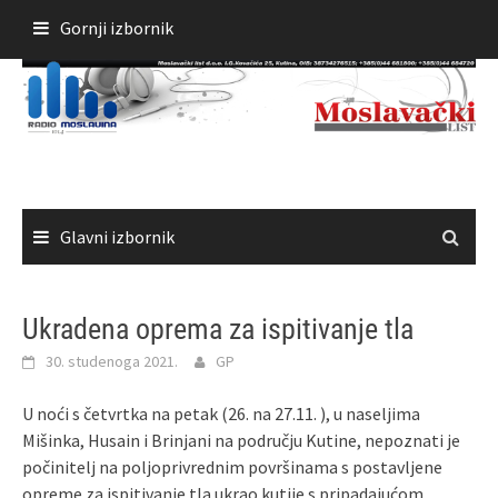
Skoči
Gornji izbornik
do
sadržaja
Glavni izbornik
Ukradena oprema za ispitivanje tla
30. studenoga 2021.
GP
U noći s četvrtka na petak (26. na 27.11. ), u naseljima
Mišinka, Husain i Brinjani na području Kutine, nepoznati je
počinitelj na poljoprivrednim površinama s postavljene
opreme za ispitivanje tla ukrao kutije s pripadajućom