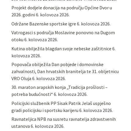
Projekt dodjele donacija na području Općine Dvor u
2026. godini
6. kolovoza 2026.
Održane Bazenske sportske igre
6. kolovoza 2026.
Vatrogasci s područja Moslavine ponovno na Dugom
otoku
6. kolovoza 2026.
Kutina obilježila blagdan svoje nebeske zaštitnice
6.
kolovoza 2026.
Popovača obilježila Dan pobjede i domovinske
zahvalnosti, Dan hrvatskih branitelja te 31. obljetnicu
VRO Oluja
6. kolovoza 2026.
30. maraton arapskih konja „Tradicija prošlosti –
potreba budućnosti“
6. kolovoza 2026.
Policijski službenik PP Sisak Patrik Jelaš uspješno
gradi policijsku i sportsku karijeru
6. kolovoza 2026.
Ravnateljica NPB na susretu ravnatelja zdravstvenih
ustanova
6. kolovoza 2026.