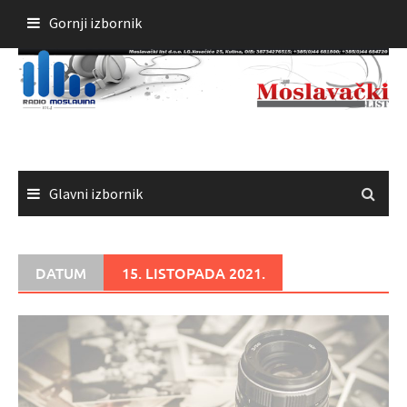
Skoči
Gornji izbornik
do
sadržaja
Glavni izbornik
DATUM
15. LISTOPADA 2021.