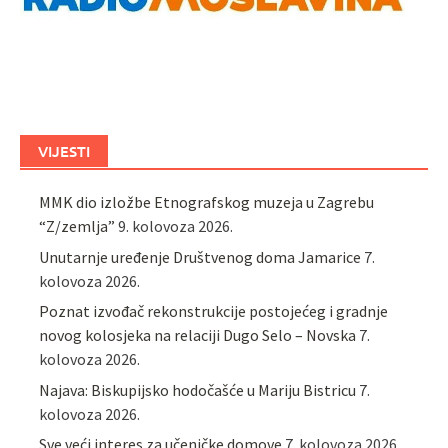
VIJESTI
MMK dio izložbe Etnografskog muzeja u Zagrebu
“Z/zemlja”
9. kolovoza 2026.
Unutarnje uređenje Društvenog doma Jamarice
7.
kolovoza 2026.
Poznat izvođač rekonstrukcije postojećeg i gradnje
novog kolosjeka na relaciji Dugo Selo – Novska
7.
kolovoza 2026.
Najava: Biskupijsko hodočašće u Mariju Bistricu
7.
kolovoza 2026.
Sve veći interes za učeničke domove
7. kolovoza 2026.