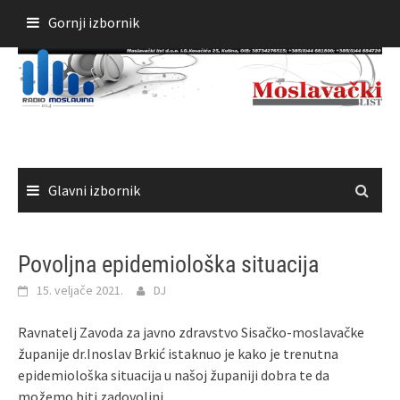
Skoči
Gornji izbornik
do
sadržaja
Glavni izbornik
Povoljna epidemiološka situacija
15. veljače 2021.
DJ
Ravnatelj Zavoda za javno zdravstvo Sisačko-moslavačke
županije dr.Inoslav Brkić istaknuo je kako je trenutna
epidemiološka situacija u našoj županiji dobra te da
možemo biti zadovoljni.