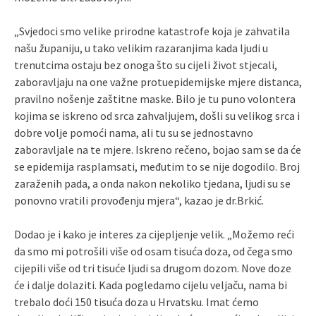
„Svjedoci smo velike prirodne katastrofe koja je zahvatila
našu županiju, u tako velikim razaranjima kada ljudi u
trenutcima ostaju bez onoga što su cijeli život stjecali,
zaboravljaju na one važne protuepidemijske mjere distanca,
pravilno nošenje zaštitne maske. Bilo je tu puno volontera
kojima se iskreno od srca zahvaljujem, došli su velikog srca i
dobre volje pomoći nama, ali tu su se jednostavno
zaboravljale na te mjere. Iskreno rečeno, bojao sam se da će
se epidemija rasplamsati, međutim to se nije dogodilo. Broj
zaraženih pada, a onda nakon nekoliko tjedana, ljudi su se
ponovno vratili provođenju mjera“, kazao je dr.Brkić.
Dodao je i kako je interes za cijepljenje velik. „Možemo reći
da smo mi potrošili više od osam tisuća doza, od čega smo
cijepili više od tri tisuće ljudi sa drugom dozom. Nove doze
će i dalje dolaziti. Kada pogledamo cijelu veljaču, nama bi
trebalo doći 150 tisuća doza u Hrvatsku. Imat ćemo