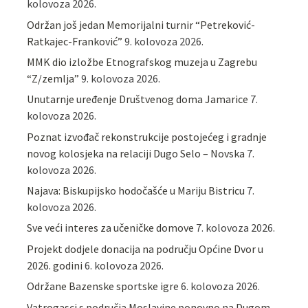
kolovoza 2026.
Održan još jedan Memorijalni turnir “Petreković-
Ratkajec-Franković”
9. kolovoza 2026.
MMK dio izložbe Etnografskog muzeja u Zagrebu
“Z/zemlja”
9. kolovoza 2026.
Unutarnje uređenje Društvenog doma Jamarice
7.
kolovoza 2026.
Poznat izvođač rekonstrukcije postojećeg i gradnje
novog kolosjeka na relaciji Dugo Selo – Novska
7.
kolovoza 2026.
Najava: Biskupijsko hodočašće u Mariju Bistricu
7.
kolovoza 2026.
Sve veći interes za učeničke domove
7. kolovoza 2026.
Projekt dodjele donacija na području Općine Dvor u
2026. godini
6. kolovoza 2026.
Održane Bazenske sportske igre
6. kolovoza 2026.
Vatrogasci s područja Moslavine ponovno na Dugom