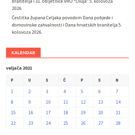
branitelja i 31. obljetnice VRO “Oluja”
5. kolovoza
2026.
Čestitka župana Celjaka povodom Dana pobjede i
domovinske zahvalnosti i Dana hrvatskih branitelja
5.
kolovoza 2026.
KALENDAR
veljača 2021
P
U
S
Č
P
S
N
1
2
3
4
5
6
7
8
9
10
11
12
13
14
15
16
17
18
19
20
21
22
23
24
25
26
27
28