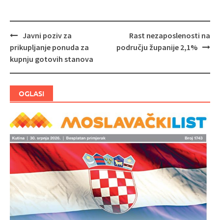
Javni poziv za
Rast nezaposlenosti na
Navigacija
prikupljanje ponuda za
području županije 2,1%
objava
kupnju gotovih stanova
OGLASI