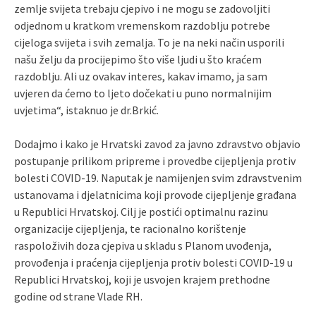
zemlje svijeta trebaju cjepivo i ne mogu se zadovoljiti
odjednom u kratkom vremenskom razdoblju potrebe
cijeloga svijeta i svih zemalja. To je na neki način usporili
našu želju da procijepimo što više ljudi u što kraćem
razdoblju. Ali uz ovakav interes, kakav imamo, ja sam
uvjeren da ćemo to ljeto dočekati u puno normalnijim
uvjetima“, istaknuo je dr.Brkić.
Dodajmo i kako je Hrvatski zavod za javno zdravstvo objavio
postupanje prilikom pripreme i provedbe cijepljenja protiv
bolesti COVID-19. Naputak je namijenjen svim zdravstvenim
ustanovama i djelatnicima koji provode cijepljenje građana
u Republici Hrvatskoj. Cilj je postići optimalnu razinu
organizacije cijepljenja, te racionalno korištenje
raspoloživih doza cjepiva u skladu s Planom uvođenja,
provođenja i praćenja cijepljenja protiv bolesti COVID-19 u
Republici Hrvatskoj, koji je usvojen krajem prethodne
godine od strane Vlade RH.