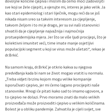
dovoljne količine cjepiva i mislim da ćemo moći zadovoljiti
sve koji se žele cijepiti, a vjerujte mi, interes je jako velik. Ja
kao stari epidemiolog i stari liječnik, mogu reći da se još
nikada nisam sreo sa takvim interesom za cijepljenje,
takvom željom i to mi je drago, jer su svi naši stanovnici
shvatili da je cijepljenje najvažnija i najmoćnija
protuepidemijska mjera. Jer što se više ljudi procijepi, što je
kolektivni imunitet veći, time imate manje osjetljivi
populacijski segment u koji se virus može ušetati“, rekao je
dr.Brkić.
Na samom kraju, dr.Brkić je otkrio kakva su njegova
predviđanja kada bi nam se život mogao vratiti u normalu.
„Treba vidjeti brzinu kojom mogu velike kompanije
isporučivati cjepivo, jer mi ćemo lagano procijepiti naše
stanovnike. Mnogi će pitati kako sad to imamo ugovore, a
to cjepivo ne dolazi. Prvo moramo znati da malo velikih
proizvođača može proizvoditi cjepivo u velikim količinama.
Bolest je u obliku pandemije. Zahvatila je cijeli svijet, sve