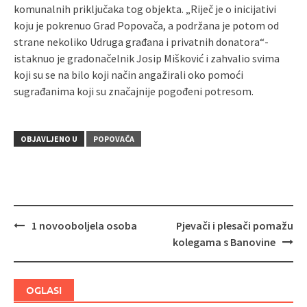
komunalnih priključaka tog objekta. „Riječ je o inicijativi
koju je pokrenuo Grad Popovača, a podržana je potom od
strane nekoliko Udruga građana i privatnih donatora“-
istaknuo je gradonačelnik Josip Mišković i zahvalio svima
koji su se na bilo koji način angažirali oko pomoći
sugrađanima koji su značajnije pogođeni potresom.
OBJAVLJENO U
POPOVAČA
1 novooboljela osoba
Pjevači i plesači pomažu
Navigacija
kolegama s Banovine
objava
OGLASI