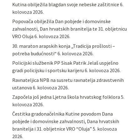
Kutina obilježila blagdan svoje nebeske zaštitnice
6.
kolovoza 2026.
Popovača obilježila Dan pobjede i domovinske
zahvalnosti, Dan hrvatskih branitelja te 31. obljetnicu
VRO Oluja
6. kolovoza 2026.
30. maraton arapskih konja „Tradicija prošlosti –
potreba budućnosti“
6. kolovoza 2026.
Policijski službenik PP Sisak Patrik Jelaš uspješno
gradi policijsku i sportsku karijeru
6. kolovoza 2026.
Ravnateljica NPB na susretu ravnatelja zdravstvenih
ustanova
6. kolovoza 2026.
Započela još jedna Ljetna škola hrvatskog folklora
5.
kolovoza 2026.
Čestitka gradonačelnika Kutine povodom Dana
pobjede i domovinske zahvalnosti, Dana hrvatskih
branitelja i 31. obljetnice VRO “Oluja”
5. kolovoza
2026.