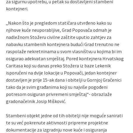
za sigurnu upotrebu, u petak su dostavljeni stambeni
kontejneri.
„Nakon što je pregledom statičara utvrđeno kako su
njihove kuće neuporabljive, Grad Popovača odmah je
nadležnom Stožeru civilne zaštite uputio zahtjev za
nabavku stambenih kontejnera budući Grad trenutno ne
raspolaže nekretninama u svom vlasništvu u kojima bi im
osigurao adekvatan smještaj. Pored kontejnera Hrvatskog
Caritasa koji su danas preko Stožera iz baze Lekenik
isporučeni na dvije lokacije u Popovači, jedan kontejner
dostavljen je prije 15-ak dana i obitelji u Gornjoj Gračenici
tako da je svim građanima koji su najviše pogođeni
potresom osiguran privremeni smještaj“- obrazlaže
gradonačelnik Josip Mišković.
Stambeni objekt jedne od tih obitelji nije moguće sanirati
te su već pokrenute aktivnosti pripreme projektne
dokumentacije za izgradnju nove kuće i osiguranja