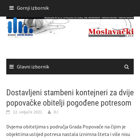
Skoči
Gornji izbornik
do
sadržaja
Glavni izbornik
Dostavljeni stambeni kontejneri za dvije
popovačke obitelji pogođene potresom
22. veljače 2021.
DJ
Dvjema obiteljima s područja Grada Popovače na čijim je
objektima uslijed potresa nastala iznimna šteta i više nisu