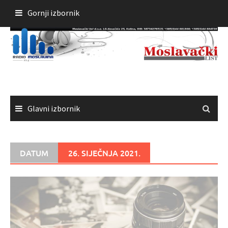
Skoči
Gornji izbornik
do
sadržaja
Glavni izbornik
DATUM
26. SIJEČNJA 2021.