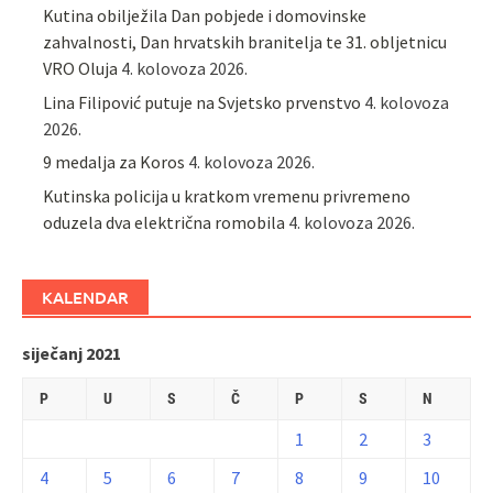
Kutina obilježila Dan pobjede i domovinske
zahvalnosti, Dan hrvatskih branitelja te 31. obljetnicu
VRO Oluja
4. kolovoza 2026.
Lina Filipović putuje na Svjetsko prvenstvo
4. kolovoza
2026.
9 medalja za Koros
4. kolovoza 2026.
Kutinska policija u kratkom vremenu privremeno
oduzela dva električna romobila
4. kolovoza 2026.
KALENDAR
siječanj 2021
P
U
S
Č
P
S
N
1
2
3
4
5
6
7
8
9
10