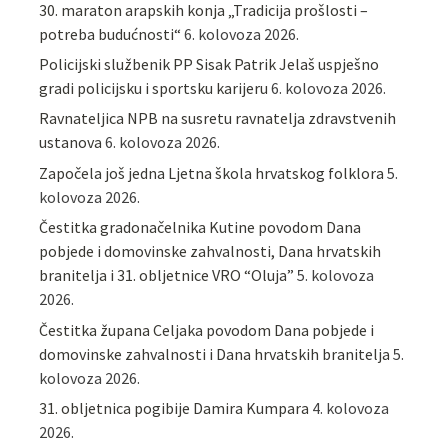
30. maraton arapskih konja „Tradicija prošlosti –
potreba budućnosti“
6. kolovoza 2026.
Policijski službenik PP Sisak Patrik Jelaš uspješno
gradi policijsku i sportsku karijeru
6. kolovoza 2026.
Ravnateljica NPB na susretu ravnatelja zdravstvenih
ustanova
6. kolovoza 2026.
Započela još jedna Ljetna škola hrvatskog folklora
5.
kolovoza 2026.
Čestitka gradonačelnika Kutine povodom Dana
pobjede i domovinske zahvalnosti, Dana hrvatskih
branitelja i 31. obljetnice VRO “Oluja”
5. kolovoza
2026.
Čestitka župana Celjaka povodom Dana pobjede i
domovinske zahvalnosti i Dana hrvatskih branitelja
5.
kolovoza 2026.
31. obljetnica pogibije Damira Kumpara
4. kolovoza
2026.