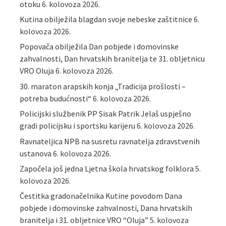
otoku
6. kolovoza 2026.
Kutina obilježila blagdan svoje nebeske zaštitnice
6.
kolovoza 2026.
Popovača obilježila Dan pobjede i domovinske
zahvalnosti, Dan hrvatskih branitelja te 31. obljetnicu
VRO Oluja
6. kolovoza 2026.
30. maraton arapskih konja „Tradicija prošlosti –
potreba budućnosti“
6. kolovoza 2026.
Policijski službenik PP Sisak Patrik Jelaš uspješno
gradi policijsku i sportsku karijeru
6. kolovoza 2026.
Ravnateljica NPB na susretu ravnatelja zdravstvenih
ustanova
6. kolovoza 2026.
Započela još jedna Ljetna škola hrvatskog folklora
5.
kolovoza 2026.
Čestitka gradonačelnika Kutine povodom Dana
pobjede i domovinske zahvalnosti, Dana hrvatskih
branitelja i 31. obljetnice VRO “Oluja”
5. kolovoza