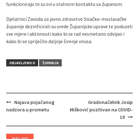
funkcioniraju te su svi u stalnom kontaktu sa županom.
Djelatnici Zavoda za javno zdravstvo Sisačko-moslavačke
županije dezinficirali su urede Županijske uprave te poduzeli
sve mjere i aktivnosti kako bi se rad nesmetano odvijao i
kako bi se spriječilo daljnje širenje virusa.
OBJAVLJENO U
ŽUPANIJA
Najava pojačanog
Gradonačelnik Josip
Navigacija
nadzora u prometu
Mišković pozitivan na COVID-
objava
19
OGLASI