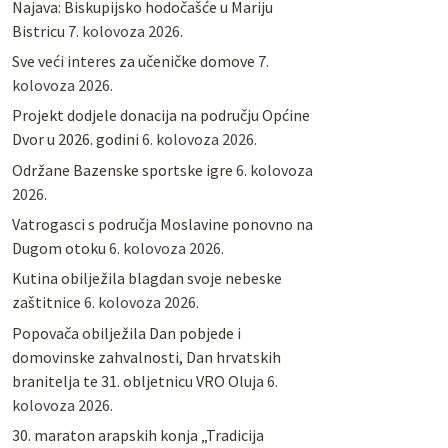
Najava: Biskupijsko hodočašće u Mariju
Bistricu
7. kolovoza 2026.
Sve veći interes za učeničke domove
7.
kolovoza 2026.
Projekt dodjele donacija na području Općine
Dvor u 2026. godini
6. kolovoza 2026.
Održane Bazenske sportske igre
6. kolovoza
2026.
Vatrogasci s područja Moslavine ponovno na
Dugom otoku
6. kolovoza 2026.
Kutina obilježila blagdan svoje nebeske
zaštitnice
6. kolovoza 2026.
Popovača obilježila Dan pobjede i
domovinske zahvalnosti, Dan hrvatskih
branitelja te 31. obljetnicu VRO Oluja
6.
kolovoza 2026.
30. maraton arapskih konja „Tradicija