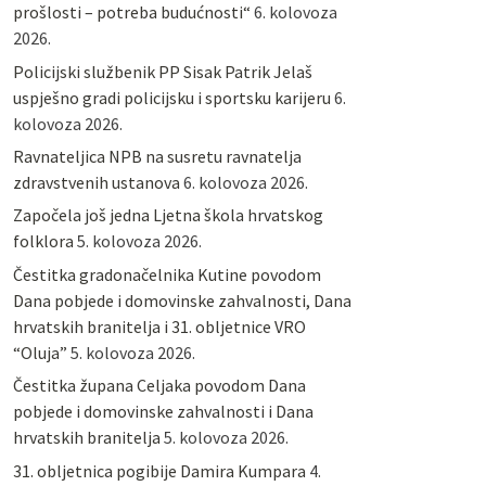
prošlosti – potreba budućnosti“
6. kolovoza
2026.
Policijski službenik PP Sisak Patrik Jelaš
uspješno gradi policijsku i sportsku karijeru
6.
kolovoza 2026.
Ravnateljica NPB na susretu ravnatelja
zdravstvenih ustanova
6. kolovoza 2026.
Započela još jedna Ljetna škola hrvatskog
folklora
5. kolovoza 2026.
Čestitka gradonačelnika Kutine povodom
Dana pobjede i domovinske zahvalnosti, Dana
hrvatskih branitelja i 31. obljetnice VRO
“Oluja”
5. kolovoza 2026.
Čestitka župana Celjaka povodom Dana
pobjede i domovinske zahvalnosti i Dana
hrvatskih branitelja
5. kolovoza 2026.
31. obljetnica pogibije Damira Kumpara
4.