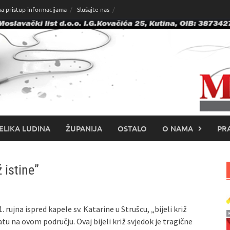
na pristup informacijama
Slušajte nas
ELIKA LUDINA
ŽUPANIJA
OSTALO
O NAMA
PRA
 istine”
 rujna ispred kapele sv. Katarine u Strušcu, „bijeli križ
u na ovom području. Ovaj bijeli križ svjedok je tragične