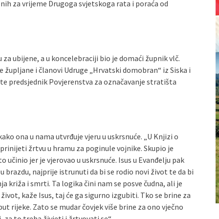
enih za vrijeme Drugoga svjetskoga rata i poraća od
za ubijene, a u koncelebraciji bio je domaći župnik vlč.
e župljane i članovi Udruge „Hrvatski domobran“ iz Siska i
te predsjednik Povjerenstva za označavanje stratišta
kako ona u nama utvrđuje vjeru u uskrsnuće. „U Knjizi o
rinijeti žrtvu u hramu za poginule vojnike. Skupio je
to učinio jer je vjerovao u uskrsnuće. Isus u Evanđelju pak
razdu, najprije istrunuti da bi se rodio novi život te da bi
a križa i smrti. Ta logika čini nam se posve čudna, ali je
život, kaže Isus, taj će ga sigurno izgubiti. Tko se brine za
put rijeke. Zato se mudar čovjek više brine za ono vječno
a to treba živjeti i žrtvovati se“.