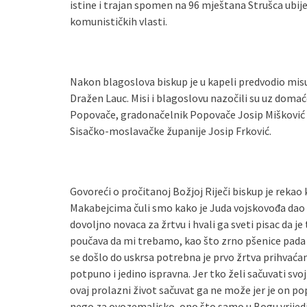
istine i trajan spomen na 96 mještana Strušca ubij
komunističkih vlasti.
Nakon blagoslova biskup je u kapeli predvodio misu 
Dražen Lauc. Misi i blagoslovu nazočili su uz domać
Popovače, gradonačelnik Popovače Josip Mišković 
Sisačko-moslavačke županije Josip Frković.
Govoreći o pročitanoj Božjoj Riječi biskup je rekao 
Makabejcima čuli smo kako je Juda vojskovođa dao p
dovoljno novaca za žrtvu i hvali ga sveti pisac da je 
poučava da mi trebamo, kao što zrno pšenice pada u b
se došlo do uskrsa potrebna je prvo žrtva prihvaćanj
potpuno i jedino ispravna. Jer tko želi sačuvati svoj 
ovaj prolazni život sačuvat ga ne može jer je on po
nego za ovozemaljsko, ono što samo u Bogu vrijedi, z