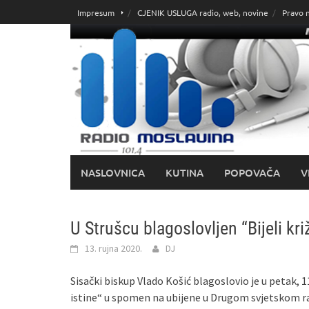
Skoči
Impresum
CJENIK USLUGA radio, web, novine
Pravo 
do
sadržaja
NASLOVNICA
KUTINA
POPOVAČA
V
U Strušcu blagoslovljen “Bijeli križ
13. rujna 2020.
DJ
Sisački biskup Vlado Košić blagoslovio je u petak, 11.
istine“ u spomen na ubijene u Drugom svjetskom rat