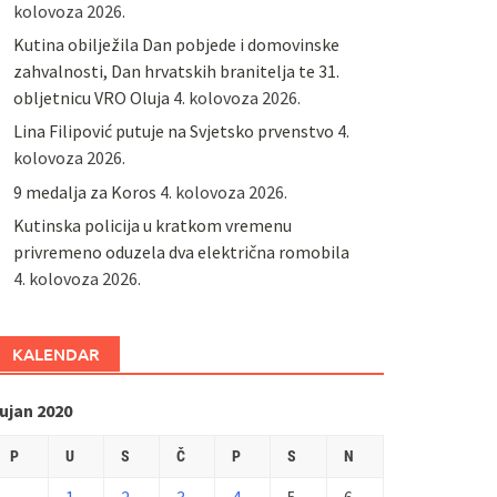
kolovoza 2026.
Kutina obilježila Dan pobjede i domovinske
zahvalnosti, Dan hrvatskih branitelja te 31.
obljetnicu VRO Oluja
4. kolovoza 2026.
Lina Filipović putuje na Svjetsko prvenstvo
4.
kolovoza 2026.
9 medalja za Koros
4. kolovoza 2026.
Kutinska policija u kratkom vremenu
privremeno oduzela dva električna romobila
4. kolovoza 2026.
KALENDAR
ujan 2020
P
U
S
Č
P
S
N