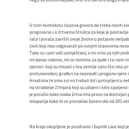
U tom kontekstu Isusova govora da treba nositi svoj 
progovorio i o žrtvama Strušca za koje je postavlje
rata i poraća završili svoje živote u potpuno neljud
civili koji nisu odgovarali po svojim stavovima novom
Tako su i pali vaši sumještani, a mi smo za njih podi
mi danas radimo, mi se molimo za ljude i to nam nit
vjernici koji su micani s lica zemlje zato što nisu 
protunarodan, građen na nepravdi i progonu vjere i 
Hrvatima te smo svi mi trebali biti potopljeni u ne
na stradanje Zrinjana koji su ubijeni i selo spaljeno 
je poručio kako svaka žrtva ima pravo na dostojan 
iskapanja kako bi se pronašao barem dio od 291 ubi
Na kraju okupljene je pozdravio i župnik Lauc koji