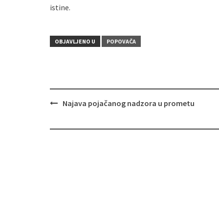
istine.
OBJAVLJENO U
POPOVAČA
Najava pojačanog nadzora u prometu
Navigacija
objava