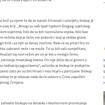
križ za njime te da se isplati žrtvovati i umrijeti, biskup je
n ovaj križ. „Mnogi su naši ljudi tijekom Drugog svjetskog
skim uvjetima, bilo da su bili razoružana vojska, bilo kao
 režimu koji je želio sve pokoriti i koji je skidao glave.
gli križ i za njih se danas molimo. Neki će se pitati što to
ko zabranit neće i ne može. To su bili vaši sumještani,
prihvaćali taj novi režim jer on je bio u mnogo čemu
zatiranju hrvatskog imena. On nije želio da se govori o
ku nadnaciju jugoslavena“, ustvrdio je biskup te podsjetio
samo zato jer su bili Hrvati i nisu htjeli u partizane. Biskup
pokop te je iskazao nadu da će uskoro u Zrinu započeti
jenog Zrinjana.
I
 je zahvalio biskupu na dolasku i neumornom promicanju