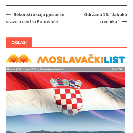
Rekonstrukcija pješačke
Održana 16. “Jabuka
Navigacija
staze u centru Popovače
crvenika”
objava
OGLASI