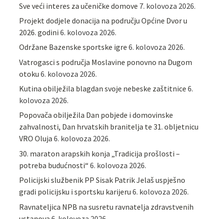
Sve veći interes za učeničke domove
7. kolovoza 2026.
Projekt dodjele donacija na području Općine Dvor u
2026. godini
6. kolovoza 2026.
Održane Bazenske sportske igre
6. kolovoza 2026.
Vatrogasci s područja Moslavine ponovno na Dugom
otoku
6. kolovoza 2026.
Kutina obilježila blagdan svoje nebeske zaštitnice
6.
kolovoza 2026.
Popovača obilježila Dan pobjede i domovinske
zahvalnosti, Dan hrvatskih branitelja te 31. obljetnicu
VRO Oluja
6. kolovoza 2026.
30. maraton arapskih konja „Tradicija prošlosti –
potreba budućnosti“
6. kolovoza 2026.
Policijski službenik PP Sisak Patrik Jelaš uspješno
gradi policijsku i sportsku karijeru
6. kolovoza 2026.
Ravnateljica NPB na susretu ravnatelja zdravstvenih
ustanova
6. kolovoza 2026.