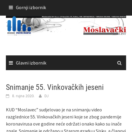
Skoči
Gornji izbornik
do
sadržaja
Glavni izbornik
Snimanje 55. Vinkovačkih jeseni
8. rujna 2020.
DJ
KUD “Moslavec” sudjelovao je na snimanju video
razglednice 55. Vinkovačkih jeseni koje se zbog pandemije
koronavirusa ove godine neće održati onako kako su inače
znale. Snimanje je održano u Starom gradu u Sisku, a članovi