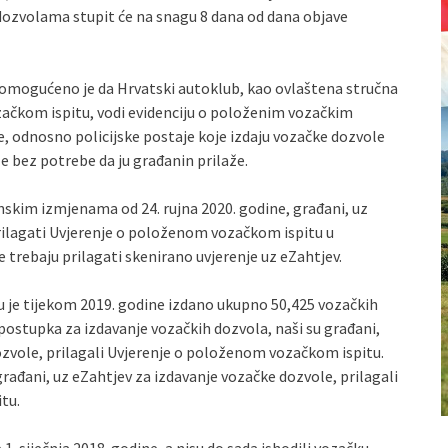
dozvolama stupit će na snagu 8 dana od dana objave
omogućeno je da Hrvatski autoklub, kao ovlaštena stručna
začkom ispitu, vodi evidenciju o položenim vozačkim
e, odnosno policijske postaje koje izdaju vozačke dozvole
 bez potrebe da ju građanin prilaže.
skim izmjenama od 24. rujna 2020. godine, građani, uz
prilagati Uvjerenje o položenom vozačkom ispitu u
trebaju prilagati skenirano uvjerenje uz eZahtjev.
 je tijekom 2019. godine izdano ukupno 50,425 vozačkih
ostupka za izdavanje vozačkih dozvola, naši su građani,
ozvole, prilagali Uvjerenje o položenom vozačkom ispitu.
rađani, uz eZahtjev za izdavanje vozačke dozvole, prilagali
tu.