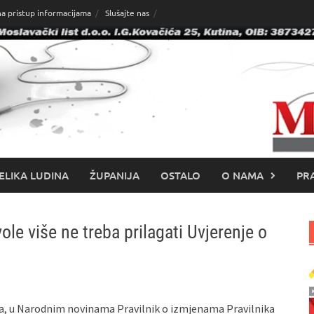
na pristup informacijama
Slušajte nas
ELIKA LUDINA
ŽUPANIJA
OSTALO
O NAMA
PRA
le više ne treba prilagati Uvjerenje o
jna, u Narodnim novinama Pravilnik o izmjenama Pravilnika