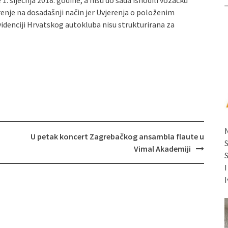
e 1. siječnja 2018. godine, a nisu do sada ishodili vozačku
erenje na dosadašnji način jer Uvjerenja o položenim
evidenciji Hrvatskog autokluba nisu strukturirana za
U petak koncert Zagrebačkog ansambla flaute u
Vimal Akademiji
I