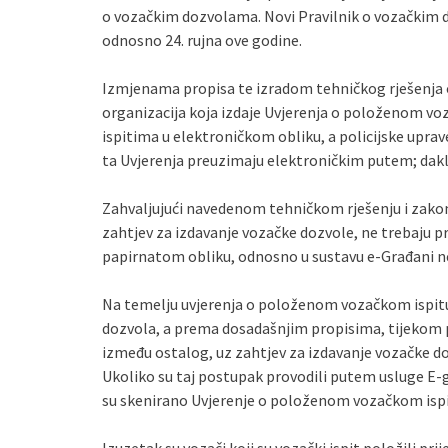
o vozačkim dozvolama. Novi Pravilnik o vozačkim 
odnosno 24. rujna ove godine.
Izmjenama propisa te izradom tehničkog rješenja 
organizacija koja izdaje Uvjerenja o položenom vo
ispitima u elektroničkom obliku, a policijske uprav
ta Uvjerenja preuzimaju elektroničkim putem; dakle
Zahvaljujući navedenom tehničkom rješenju i zakon
zahtjev za izdavanje vozačke dozvole, ne trebaju 
papirnatom obliku, odnosno u sustavu e-Građani ne 
Na temelju uvjerenja o položenom vozačkom ispitu
dozvola, a prema dosadašnjim propisima, tijekom p
između ostalog, uz zahtjev za izdavanje vozačke d
Ukoliko su taj postupak provodili putem usluge E-g
su skenirano Uvjerenje o položenom vozačkom ispi