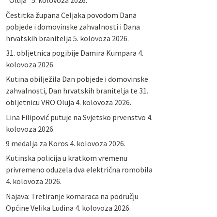
“Oluja”
5. kolovoza 2026.
Čestitka župana Celjaka povodom Dana
pobjede i domovinske zahvalnosti i Dana
hrvatskih branitelja
5. kolovoza 2026.
31. obljetnica pogibije Damira Kumpara
4.
kolovoza 2026.
Kutina obilježila Dan pobjede i domovinske
zahvalnosti, Dan hrvatskih branitelja te 31.
obljetnicu VRO Oluja
4. kolovoza 2026.
Lina Filipović putuje na Svjetsko prvenstvo
4.
kolovoza 2026.
9 medalja za Koros
4. kolovoza 2026.
Kutinska policija u kratkom vremenu
privremeno oduzela dva električna romobila
4. kolovoza 2026.
Najava: Tretiranje komaraca na području
Općine Velika Ludina
4. kolovoza 2026.