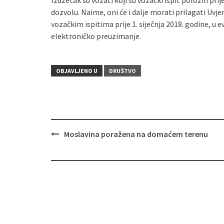
Izuzetak su vozači koji su vozački ispit položili prij
dozvolu. Naime, oni će i dalje morati prilagati Uvj
vozačkim ispitima prije 1. siječnja 2018. godine, u 
elektroničko preuzimanje.
OBJAVLJENO U
DRUŠTVO
Moslavina poražena na domaćem terenu
Navigacija
objava