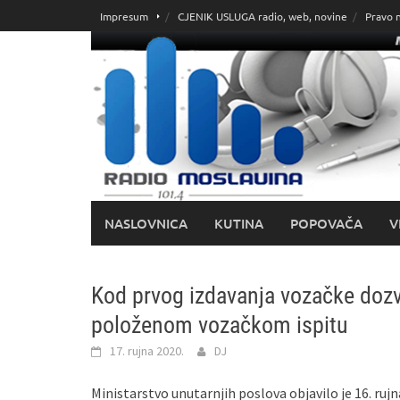
Skoči
Impresum
CJENIK USLUGA radio, web, novine
Pravo 
do
sadržaja
NASLOVNICA
KUTINA
POPOVAČA
V
Kod prvog izdavanja vozačke dozvo
položenom vozačkom ispitu
17. rujna 2020.
DJ
Ministarstvo unutarnjih poslova objavilo je 16. ru