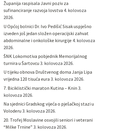
Županija raspisala Javni poziv za
sufinanciranje razvoja lovstva
4. kolovoza
2026.
U Općoj bolnici Dr. Ivo Pedišić Sisak uspješno
izveden još jedan složen operacijski zahvat
abdominalne i onkološke kirurgije
4. kolovoza
2026.
ŠNK Lokomotiva pobjednik Memorijalnog
turnira u Šartovcu
3. kolovoza 2026.
U tijeku obnova Društvenog doma Janja Lipa
vrijedna 120 tisuća eura
3. kolovoza 2026.
7. Biciklistički maraton Kutina – Knin
3.
kolovoza 2026.
Na sjednici Gradskog vijeća o pješačkoj stazi u
Voloderu
3. kolovoza 2026.
20. Trofej Moslavine osvojili seniori i veterani
“Milke Trnine”
3. kolovoza 2026.