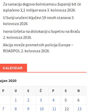
Za sanaciju dugova bolnicama u županiji bit će
isplaćeno 3,1 milijun eura
3. kolovoza 2026.
U Sunji uručeni ključevi 19 novih stanova
3.
kolovoza 2026.
Ivona Gršeta na dislokaciji u Supetru na Braču
2. kolovoza 2026.
​Akcija mreže prometnih policija Europe –
ROADPOL
2. kolovoza 2026.
KALENDAR
ujan 2020
P
U
S
Č
P
S
N
1
2
3
4
5
6
7
8
9
10
11
12
13