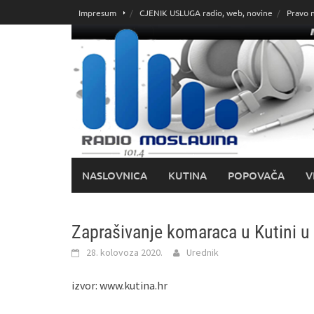
Skoči
Impresum
CJENIK USLUGA radio, web, novine
Pravo 
do
sadržaja
NASLOVNICA
KUTINA
POPOVAČA
V
Zaprašivanje komaraca u Kutini u 
28. kolovoza 2020.
Urednik
izvor: www.kutina.hr