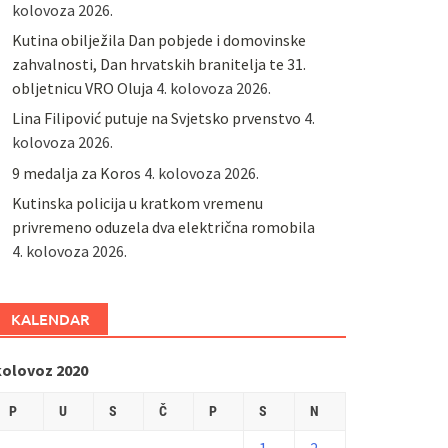
kolovoza 2026.
Kutina obilježila Dan pobjede i domovinske
zahvalnosti, Dan hrvatskih branitelja te 31.
obljetnicu VRO Oluja
4. kolovoza 2026.
Lina Filipović putuje na Svjetsko prvenstvo
4.
kolovoza 2026.
9 medalja za Koros
4. kolovoza 2026.
Kutinska policija u kratkom vremenu
privremeno oduzela dva električna romobila
4. kolovoza 2026.
KALENDAR
kolovoz 2020
P
U
S
Č
P
S
N