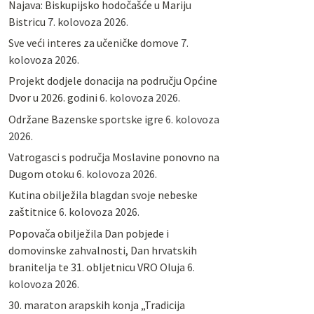
Najava: Biskupijsko hodočašće u Mariju
Bistricu
7. kolovoza 2026.
Sve veći interes za učeničke domove
7.
kolovoza 2026.
Projekt dodjele donacija na području Općine
Dvor u 2026. godini
6. kolovoza 2026.
Održane Bazenske sportske igre
6. kolovoza
2026.
Vatrogasci s područja Moslavine ponovno na
Dugom otoku
6. kolovoza 2026.
Kutina obilježila blagdan svoje nebeske
zaštitnice
6. kolovoza 2026.
Popovača obilježila Dan pobjede i
domovinske zahvalnosti, Dan hrvatskih
branitelja te 31. obljetnicu VRO Oluja
6.
kolovoza 2026.
30. maraton arapskih konja „Tradicija