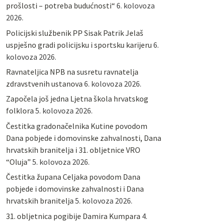
prošlosti – potreba budućnosti“
6. kolovoza
2026.
Policijski službenik PP Sisak Patrik Jelaš
uspješno gradi policijsku i sportsku karijeru
6.
kolovoza 2026.
Ravnateljica NPB na susretu ravnatelja
zdravstvenih ustanova
6. kolovoza 2026.
Započela još jedna Ljetna škola hrvatskog
folklora
5. kolovoza 2026.
Čestitka gradonačelnika Kutine povodom
Dana pobjede i domovinske zahvalnosti, Dana
hrvatskih branitelja i 31. obljetnice VRO
“Oluja”
5. kolovoza 2026.
Čestitka župana Celjaka povodom Dana
pobjede i domovinske zahvalnosti i Dana
hrvatskih branitelja
5. kolovoza 2026.
31. obljetnica pogibije Damira Kumpara
4.