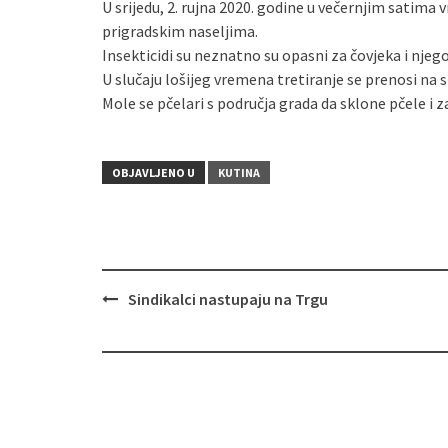
U srijedu, 2. rujna 2020. godine u večernjim satima v
prigradskim naseljima.
Insekticidi su neznatno su opasni za čovjeka i njegov
U slučaju lošijeg vremena tretiranje se prenosi na s
Mole se pčelari s područja grada da sklone pčele i z
OBJAVLJENO U
KUTINA
Sindikalci nastupaju na Trgu
Navigacija
objava