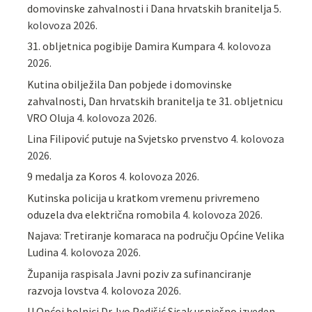
domovinske zahvalnosti i Dana hrvatskih branitelja
5.
kolovoza 2026.
31. obljetnica pogibije Damira Kumpara
4. kolovoza
2026.
Kutina obilježila Dan pobjede i domovinske
zahvalnosti, Dan hrvatskih branitelja te 31. obljetnicu
VRO Oluja
4. kolovoza 2026.
Lina Filipović putuje na Svjetsko prvenstvo
4. kolovoza
2026.
9 medalja za Koros
4. kolovoza 2026.
Kutinska policija u kratkom vremenu privremeno
oduzela dva električna romobila
4. kolovoza 2026.
Najava: Tretiranje komaraca na području Općine Velika
Ludina
4. kolovoza 2026.
Županija raspisala Javni poziv za sufinanciranje
razvoja lovstva
4. kolovoza 2026.
U Općoj bolnici Dr. Ivo Pedišić Sisak uspješno izveden