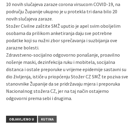
10 novih slučajeva zaraze corona virsucom COVID-19, na
području Županije ukupno je u protekla tri dana bilo 20
novih slučajeva zaraze.
Stožer Civilne zaštite SMŽ uputio je apel svim oboljelim
osobama da prilikom anketiranja daju sve potrebne
podatke koji su nužni zbor sprečavanja i suzbijanja ove
zarazne bolesti.
Zdravstveno-socijalno odgovorno ponašanje, proavilno
nošenje maski, dezinfekcija ruku i mobitela, socijalna
distanca i ostale preporuke u vrijeme epidemije sastavni su
dio življenja, ističe u priopćenju Stožer CZ SMŽ te poziva sve
stanovnike Županije da se pridržavaju mjera i preporuka
Nacionalnog stožera CZ, jer na taj način ostajemo
odgovorni prema sebi i drugima.
OBJAVLJENO U
KUTINA