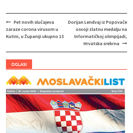
Pet novih slučajeva
Dorijan Lendvaj iz Popovače
Navigacija
zaraze corona virusom u
osvoji zlatnu medalju na
objava
Kutini, u Županiji ukupno 13
Informatičkoj olimpijadi,
Hrvatska srebrna
OGLASI