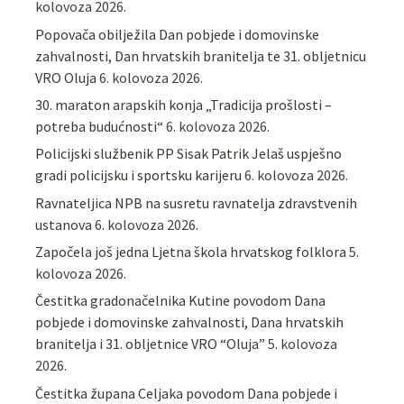
kolovoza 2026.
Popovača obilježila Dan pobjede i domovinske
zahvalnosti, Dan hrvatskih branitelja te 31. obljetnicu
VRO Oluja
6. kolovoza 2026.
30. maraton arapskih konja „Tradicija prošlosti –
potreba budućnosti“
6. kolovoza 2026.
Policijski službenik PP Sisak Patrik Jelaš uspješno
gradi policijsku i sportsku karijeru
6. kolovoza 2026.
Ravnateljica NPB na susretu ravnatelja zdravstvenih
ustanova
6. kolovoza 2026.
Započela još jedna Ljetna škola hrvatskog folklora
5.
kolovoza 2026.
Čestitka gradonačelnika Kutine povodom Dana
pobjede i domovinske zahvalnosti, Dana hrvatskih
branitelja i 31. obljetnice VRO “Oluja”
5. kolovoza
2026.
Čestitka župana Celjaka povodom Dana pobjede i