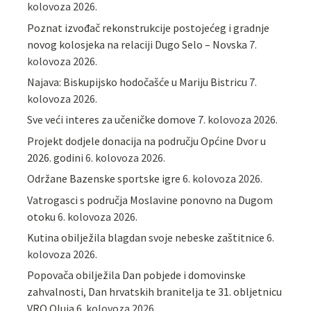
kolovoza 2026.
Poznat izvođač rekonstrukcije postojećeg i gradnje
novog kolosjeka na relaciji Dugo Selo – Novska
7.
kolovoza 2026.
Najava: Biskupijsko hodočašće u Mariju Bistricu
7.
kolovoza 2026.
Sve veći interes za učeničke domove
7. kolovoza 2026.
Projekt dodjele donacija na području Općine Dvor u
2026. godini
6. kolovoza 2026.
Održane Bazenske sportske igre
6. kolovoza 2026.
Vatrogasci s područja Moslavine ponovno na Dugom
otoku
6. kolovoza 2026.
Kutina obilježila blagdan svoje nebeske zaštitnice
6.
kolovoza 2026.
Popovača obilježila Dan pobjede i domovinske
zahvalnosti, Dan hrvatskih branitelja te 31. obljetnicu
VRO Oluja
6. kolovoza 2026.