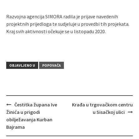
Razvojna agencija SIMORA radila je prijave navedenih
projektnih prijedloga te sudjeluje u provedbi tih projekata.
Kraj svih aktivnosti očekuje se u listopadu 2020.
OBJAVLJENO U
POPOVAČA
Čestitka župana Ive
Krađa u trgovačkom centru
Navigacija
Žinića u prigodi
u Sisačkoj ulici
objava
obilježavanja Kurban
Bajrama