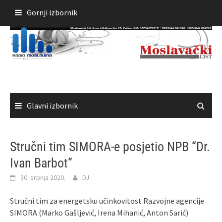
Skoči
Gornji izbornik
do
sadržaja
Glavni izbornik
Stručni tim SIMORA-e posjetio NPB “Dr.
Ivan Barbot”
30. srpnja 2020.
DJ
Stručni tim za energetsku učinkovitost Razvojne agencije
SIMORA (Marko Gašljević, Irena Mihanić, Anton Sarić)