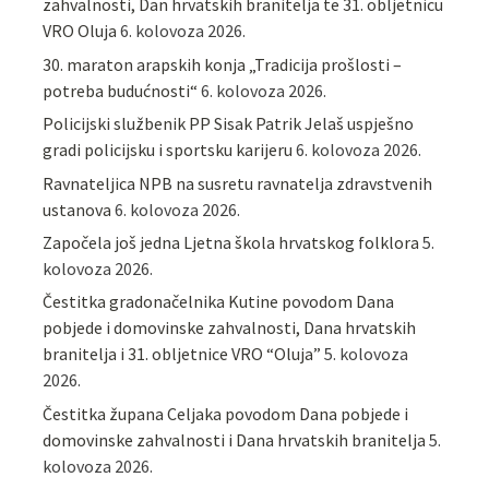
zahvalnosti, Dan hrvatskih branitelja te 31. obljetnicu
VRO Oluja
6. kolovoza 2026.
30. maraton arapskih konja „Tradicija prošlosti –
potreba budućnosti“
6. kolovoza 2026.
Policijski službenik PP Sisak Patrik Jelaš uspješno
gradi policijsku i sportsku karijeru
6. kolovoza 2026.
Ravnateljica NPB na susretu ravnatelja zdravstvenih
ustanova
6. kolovoza 2026.
Započela još jedna Ljetna škola hrvatskog folklora
5.
kolovoza 2026.
Čestitka gradonačelnika Kutine povodom Dana
pobjede i domovinske zahvalnosti, Dana hrvatskih
branitelja i 31. obljetnice VRO “Oluja”
5. kolovoza
2026.
Čestitka župana Celjaka povodom Dana pobjede i
domovinske zahvalnosti i Dana hrvatskih branitelja
5.
kolovoza 2026.