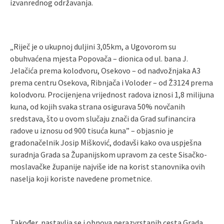
izvanrednog održavanja.
„Riječ je o ukupnoj duljini 3,05km, a Ugovorom su
obuhvaćena mjesta Popovača – dionica od ul. bana J.
Jelačića prema kolodvoru, Osekovo – od nadvožnjaka A3
prema centru Osekova, Ribnjača i Voloder – od Ž3124 prema
kolodvoru. Procijenjena vrijednost radova iznosi 1,8 milijuna
kuna, od kojih svaka strana osigurava 50% novčanih
sredstava, što u ovom slučaju znači da Grad sufinancira
radove u iznosu od 900 tisuća kuna” – objasnio je
gradonačelnik Josip Mišković, dodavši kako ova uspješna
suradnja Grada sa Županijskom upravom za ceste Sisačko-
moslavačke županije najviše ide na korist stanovnika ovih
naselja koji koriste navedene prometnice.
Također, nastavlja se i obnova nerazvrstanih cesta Grada