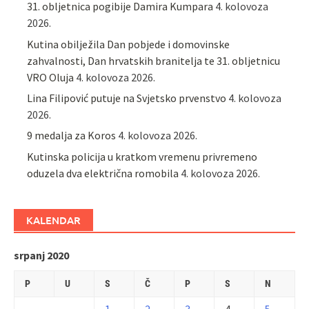
31. obljetnica pogibije Damira Kumpara
4. kolovoza
2026.
Kutina obilježila Dan pobjede i domovinske
zahvalnosti, Dan hrvatskih branitelja te 31. obljetnicu
VRO Oluja
4. kolovoza 2026.
Lina Filipović putuje na Svjetsko prvenstvo
4. kolovoza
2026.
9 medalja za Koros
4. kolovoza 2026.
Kutinska policija u kratkom vremenu privremeno
oduzela dva električna romobila
4. kolovoza 2026.
KALENDAR
srpanj 2020
P
U
S
Č
P
S
N
1
2
3
4
5