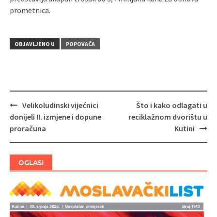
prometnica.
OBJAVLJENO U
POPOVAČA
Velikoludinski vijećnici
Što i kako odlagati u
Navigacija
donijeli II. izmjene i dopune
reciklažnom dvorištu u
objava
proračuna
Kutini
OGLASI