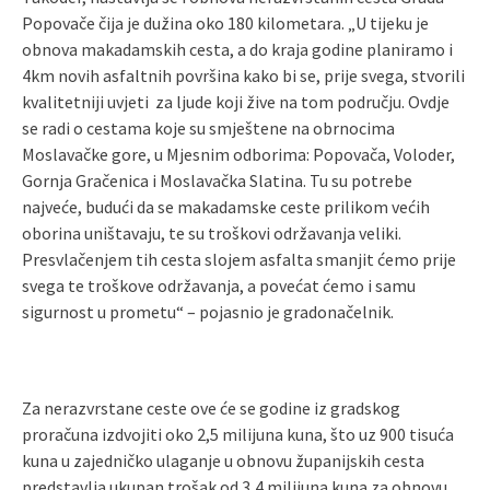
Popovače čija je dužina oko 180 kilometara. „U tijeku je
obnova makadamskih cesta, a do kraja godine planiramo i
4km novih asfaltnih površina kako bi se, prije svega, stvorili
kvalitetniji uvjeti za ljude koji žive na tom području. Ovdje
se radi o cestama koje su smještene na obrnocima
Moslavačke gore, u Mjesnim odborima: Popovača, Voloder,
Gornja Gračenica i Moslavačka Slatina. Tu su potrebe
najveće, budući da se makadamske ceste prilikom većih
oborina uništavaju, te su troškovi održavanja veliki.
Presvlačenjem tih cesta slojem asfalta smanjit ćemo prije
svega te troškove održavanja, a povećat ćemo i samu
sigurnost u prometu“ – pojasnio je gradonačelnik.
Za nerazvrstane ceste ove će se godine iz gradskog
proračuna izdvojiti oko 2,5 milijuna kuna, što uz 900 tisuća
kuna u zajedničko ulaganje u obnovu županijskih cesta
predstavlja ukupan trošak od 3,4 milijuna kuna za obnovu