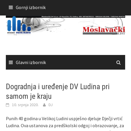
Skoči
Gornji izbornik
do
sadržaja
Glavni izbornik
Dogradnja i uređenje DV Ludina pri
samom je kraju
10. srpnja 2020.
DJ
Punih 40 godina u Velikoj Ludini uspješno djeluje Dječji vrtić
Ludina. Ova ustanova za predškolski odgoj i obrazovanje, za