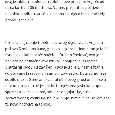
svoj je jubilarni rođendan dobila nove prostore koje će od
rujna koristiti 35 mališana. Naime, prvi puta u posljednih
nekoliko godina u vrtić su upisana sva djeca čiji su roditelji
predali zahtjeve.
Projekt dogradnje i uređenja starog dijela vrtića vrijedan
gotovo 6 milijuna kuna, gotovo u cjelosti financiran je iz EU
fondova, a kako ističe načelnik Dražen Pavlović, ovo je
najveća pojedinačna investicija u povijesti ove Općine.
Unutarnji radovi su završeni, sada je u tijeku namještanje,
dok su vanjski radovi pri samom završetku. Dogradnjom se
dobilo oko 500 metara kvadratnih novog prostora, te će u
novom prostoru od jeseni biti smještena jaslička skupina,
sportska dvorana, ured, soba za odgajatelje, soba
zdravstvenog voditelja, nova kuhinja, kotlovnica, spremište
te nova natrkivena terasa.