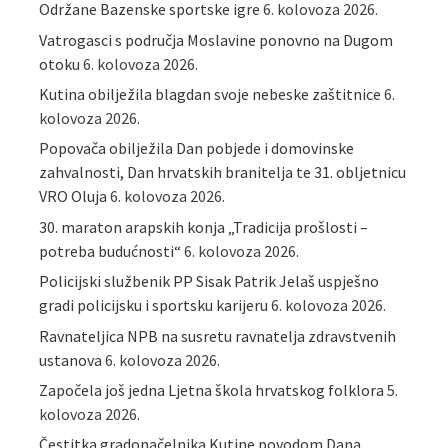
Održane Bazenske sportske igre
6. kolovoza 2026.
Vatrogasci s područja Moslavine ponovno na Dugom
otoku
6. kolovoza 2026.
Kutina obilježila blagdan svoje nebeske zaštitnice
6.
kolovoza 2026.
Popovača obilježila Dan pobjede i domovinske
zahvalnosti, Dan hrvatskih branitelja te 31. obljetnicu
VRO Oluja
6. kolovoza 2026.
30. maraton arapskih konja „Tradicija prošlosti –
potreba budućnosti“
6. kolovoza 2026.
Policijski službenik PP Sisak Patrik Jelaš uspješno
gradi policijsku i sportsku karijeru
6. kolovoza 2026.
Ravnateljica NPB na susretu ravnatelja zdravstvenih
ustanova
6. kolovoza 2026.
Započela još jedna Ljetna škola hrvatskog folklora
5.
kolovoza 2026.
Čestitka gradonačelnika Kutine povodom Dana