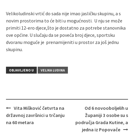
Velikoludinski vrtić do sada nije imao jasličku skupinu, a s
novim prostorima to će biti u mogućnosti. U nju se može
primiti 12-ero djece,što je dostatno za potrebe stanovnika
ove općine. U slučaju da se poveća broj djece, sportsku
dvoranu moguće je prenamijeniti u prostor za još jednu
skupinu.
OBJAVLJENO U
VELIKA LUDINA
Vita Mišković četvrta na
Od 6 novooboljelih u
Navigacija
državnoj završnici u trčanju
Županiji 3 osobe su s
objava
na 60 metara
područja Grada Kutine, a
jedna iz Popovače