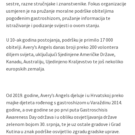
sestre, razne stručnjake i znanstvenike. Fokus organizacije
usmjeren je na pružanje moralne podrške obiteljima
pogođenim gastroshizom, pružanje informacija te
istraživanje i podizanje svijesti o ovom stanju.
U 10-ak godina postojanja, podršku je primilo 17 000
obitelji. Avery’s Angels danas broji preko 200 volontera
diljem svijeta, uključujući Sjedinjene Američke Države,
Kanadu, Australiju, Ujedinjeno Kraljevstvo te još nekoliko
europskih zemalja.
Od 2019. godine, Avery’s Angels djeluje i u Hrvatskoj preko
majke djeteta rođenog s gastroshizom u Varaždinu 2014.
godine, a ove godine se po prvi puta Gastroschisis
Awareness Day održava i u obliku osvjetljavanja države
zelenom bojom 30. srpnja, te je uz ostale gradove i Grad
Kutina u znak podrške osvijetlio zgradu gradske uprave.