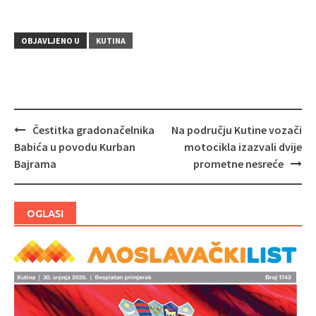
OBJAVLJENO U
KUTINA
Čestitka gradonačelnika
Na području Kutine vozači
Navigacija
Babića u povodu Kurban
motocikla izazvali dvije
objava
Bajrama
prometne nesreće
OGLASI