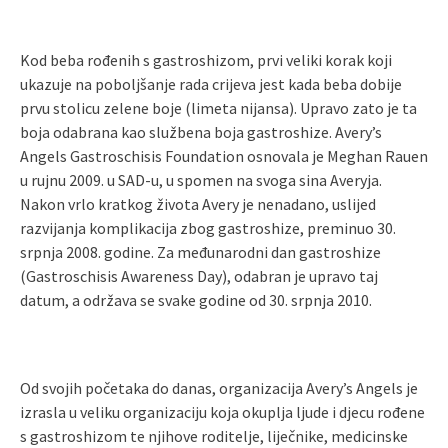
Kod beba rođenih s gastroshizom, prvi veliki korak koji
ukazuje na poboljšanje rada crijeva jest kada beba dobije
prvu stolicu zelene boje (limeta nijansa). Upravo zato je ta
boja odabrana kao službena boja gastroshize. Avery’s
Angels Gastroschisis Foundation osnovala je Meghan Rauen
u rujnu 2009. u SAD-u, u spomen na svoga sina Averyja.
Nakon vrlo kratkog života Avery je nenadano, uslijed
razvijanja komplikacija zbog gastroshize, preminuo 30.
srpnja 2008. godine. Za međunarodni dan gastroshize
(Gastroschisis Awareness Day), odabran je upravo taj
datum, a održava se svake godine od 30. srpnja 2010.
Od svojih početaka do danas, organizacija Avery’s Angels je
izrasla u veliku organizaciju koja okuplja ljude i djecu rođene
s gastroshizom te njihove roditelje, liječnike, medicinske