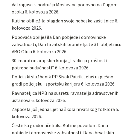
Vatrogasci s područja Moslavine ponovno na Dugom
otoku
6. kolovoza 2026.
Kutina obilježila blagdan svoje nebeske zaštitnice
6.
kolovoza 2026.
Popovača obilježila Dan pobjede i domovinske
zahvalnosti, Dan hrvatskih branitelja te 31. obljetnicu
VRO Oluja
6. kolovoza 2026.
30. maraton arapskih konja „Tradicija prošlosti –
potreba budućnosti“
6. kolovoza 2026.
Policijski službenik PP Sisak Patrik Jelaš uspješno
gradi policijsku i sportsku karijeru
6. kolovoza 2026.
Ravnateljica NPB na susretu ravnatelja zdravstvenih
ustanova
6. kolovoza 2026.
Započela još jedna Ljetna škola hrvatskog folklora
5.
kolovoza 2026.
Čestitka gradonačelnika Kutine povodom Dana
pobjede i domovinske zahvalnosti, Dana hrvatskih