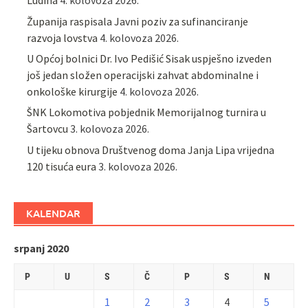
Ludina
4. kolovoza 2026.
Županija raspisala Javni poziv za sufinanciranje
razvoja lovstva
4. kolovoza 2026.
U Općoj bolnici Dr. Ivo Pedišić Sisak uspješno izveden
još jedan složen operacijski zahvat abdominalne i
onkološke kirurgije
4. kolovoza 2026.
ŠNK Lokomotiva pobjednik Memorijalnog turnira u
Šartovcu
3. kolovoza 2026.
U tijeku obnova Društvenog doma Janja Lipa vrijedna
120 tisuća eura
3. kolovoza 2026.
KALENDAR
srpanj 2020
P
U
S
Č
P
S
N
1
2
3
4
5