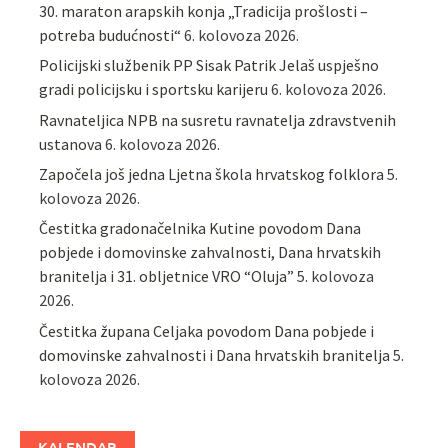
30. maraton arapskih konja „Tradicija prošlosti –
potreba budućnosti“
6. kolovoza 2026.
Policijski službenik PP Sisak Patrik Jelaš uspješno
gradi policijsku i sportsku karijeru
6. kolovoza 2026.
Ravnateljica NPB na susretu ravnatelja zdravstvenih
ustanova
6. kolovoza 2026.
Započela još jedna Ljetna škola hrvatskog folklora
5.
kolovoza 2026.
Čestitka gradonačelnika Kutine povodom Dana
pobjede i domovinske zahvalnosti, Dana hrvatskih
branitelja i 31. obljetnice VRO “Oluja”
5. kolovoza
2026.
Čestitka župana Celjaka povodom Dana pobjede i
domovinske zahvalnosti i Dana hrvatskih branitelja
5.
kolovoza 2026.
KALENDAR