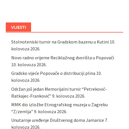
VIJESTI
Stolnoteniski turnir na Gradskom bazenu u Kutini
10.
kolovoza 2026.
Novo radno vrijeme Reciklažnog dvorišta u Popovači
10. kolovoza 2026.
Gradsko vijeće Popovače o distribuciji plina
10.
kolovoza 2026.
Održan još jedan Memorijalni turnir “Petreković-
Ratkajec-Franković”
9. kolovoza 2026.
MMK dio izložbe Etnografskog muzeja u Zagrebu
“Z/zemlja”
9. kolovoza 2026.
Unutarnje uređenje Društvenog doma Jamarice
7.
kolovoza 2026.