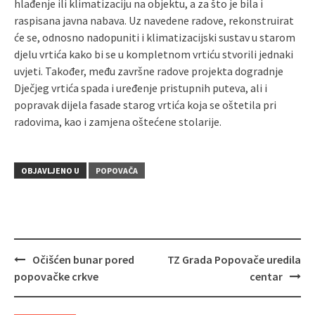
hlađenje ili klimatizaciju na objektu, a za što je bila i
raspisana javna nabava. Uz navedene radove, rekonstruirat
će se, odnosno nadopuniti i klimatizacijski sustav u starom
djelu vrtića kako bi se u kompletnom vrtiću stvorili jednaki
uvjeti. Također, među završne radove projekta dogradnje
Dječjeg vrtića spada i uređenje pristupnih puteva, ali i
popravak dijela fasade starog vrtića koja se oštetila pri
radovima, kao i zamjena oštećene stolarije.
OBJAVLJENO U
POPOVAČA
Očišćen bunar pored
TZ Grada Popovače uredila
Navigacija
popovačke crkve
centar
objava