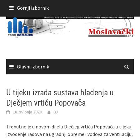
Skoči
Gornji izbornik
do
sadržaja
Glavni izbornik
U tijeku izrada sustava hlađenja u
Dječjem vrtiću Popovača
18. svibnja 2020.
DJ
Trenutno je u novom dijelu Dječjeg vrtića Popovača u tijeku
izvođenje radova na ugradnji opreme i vodova za ventilaciju,