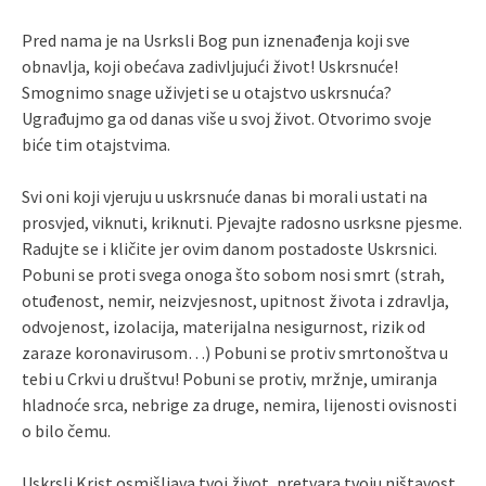
Pred nama je na Usrksli Bog pun iznenađenja koji sve
obnavlja, koji obećava zadivljujući život! Uskrsnuće!
Smognimo snage uživjeti se u otajstvo uskrsnuća?
Ugrađujmo ga od danas više u svoj život. Otvorimo svoje
biće tim otajstvima.
Svi oni koji vjeruju u uskrsnuće danas bi morali ustati na
prosvjed, viknuti, kriknuti. Pjevajte radosno usrksne pjesme.
Radujte se i kličite jer ovim danom postadoste Uskrsnici.
Pobuni se proti svega onoga što sobom nosi smrt (strah,
otuđenost, nemir, neizvjesnost, upitnost života i zdravlja,
odvojenost, izolacija, materijalna nesigurnost, rizik od
zaraze koronavirusom…) Pobuni se protiv smrtonoštva u
tebi u Crkvi u društvu! Pobuni se protiv, mržnje, umiranja
hladnoće srca, nebrige za druge, nemira, lijenosti ovisnosti
o bilo čemu.
Uskrsli Krist osmišljava tvoj život, pretvara tvoju ništavost,