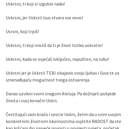
Uskrsni, ti koji si izgubio nadu!
Uskrsni, jer Uskrsli Isus stvara sve novo!
Usrsni, koji trpiš!
Uskrsni, ti koji misliš da ti je život toliko uskratio!
Uskrsni, kada se osjećaš isključen, napušten, na rubu!
Uskrsni jer je Uskrsli TEBI obajavio svoju ljubav i čuva te za
iznenađujuću mogućnost tvoga ostvarenja.
Danas uzvikni svom snagom Aleluja. Pa doživjeli pobjede
života i svoj konačni Uskrs .
Čestitajući vam braćo i sestre Uskrs, želim da u svim svojim
konkretnim životnim okolnostima osjetite RADOST da ste
kao kršćani dio najveće novosti u povijesti svijeta, početak