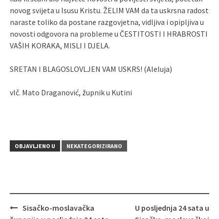
novog svijeta u Isusu Kristu. ŽELIM VAM da ta uskrsna radost
naraste toliko da postane razgovjetna, vidljiva i opipljiva u
novosti odgovora na probleme u ČESTITOSTI I HRABROSTI
VAŠIH KORAKA, MISLI I DJELA.
SRETAN I BLAGOSLOVLJEN VAM USKRS! (Aleluja)
vlč. Mato Draganović, župnik u Kutini
OBJAVLJENO U
NEKATEGORIZIRANO
Sisačko-moslavačka
U posljednja 24 sata u
Navigacija