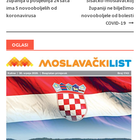
županija u posljednja 24 sata
Sisačko-moslavačkoj
objava
ima 5 novooboljelih od
županiji ne bilježimo
koronavirusa
novooboljele od bolesti
COVID-19
OGLASI