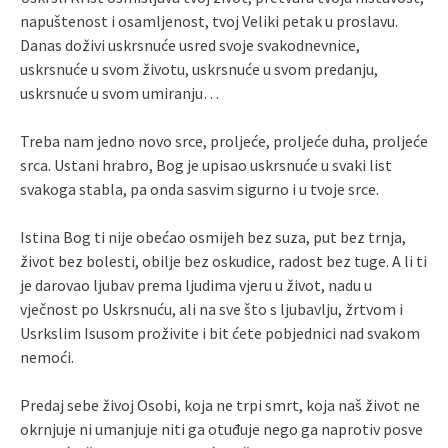
napuštenost i osamljenost, tvoj Veliki petak u proslavu.
Danas doživi uskrsnuće usred svoje svakodnevnice,
uskrsnuće u svom životu, uskrsnuće u svom predanju,
uskrsnuće u svom umiranju…
Treba nam jedno novo srce, proljeće, proljeće duha, proljeće
srca. Ustani hrabro, Bog je upisao uskrsnuće u svaki list
svakoga stabla, pa onda sasvim sigurno i u tvoje srce.
Istina Bog ti nije obećao osmijeh bez suza, put bez trnja,
život bez bolesti, obilje bez oskudice, radost bez tuge. A li ti
je darovao ljubav prema ljudima vjeru u život, nadu u
vječnost po Uskrsnuću, ali na sve što s ljubavlju, žrtvom i
Usrkslim Isusom proživite i bit ćete pobjednici nad svakom
nemoći.
Predaj sebe živoj Osobi, koja ne trpi smrt, koja naš život ne
okrnjuje ni umanjuje niti ga otuđuje nego ga naprotiv posve