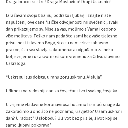
Draga braćo i sestre! Draga Moslavino! Dragi Uskrsnici!
Izražavam svoju blizinu, podršku i ljubav, i znajte niste
napušteni, ove dane fizičke odvojenosti mi svećenici, svaki
dan prikazujemo sv. Mise za vas, molimo s Vama i osobno
više molitava. Teško nam pada što sami bez vaše tjelesne
prisutnosti slavimo Boga, što su nam crkve sablasno
prazne, što sva slavlja sakramenata odgađamo za neko
bolje vrijeme i u takvom teškom vremenu za Crkvu slavimo
Uskrsloga.
“Uskrsnu Isus doista, u ranu zoru uskrsnu. Aleluja”.
Uđimo u najradosniji dan za čovječanstvo i svakog čovjeka.
U vrijeme vladavine koronavirusa hoćemo li smoći snage da
zakoračimo u ono što ne poznamo, u svjetlo? U sam uskrsni
dan? U radost? U slobodu? U život bez prisile, život koji se
samo ljubavi pokorava?