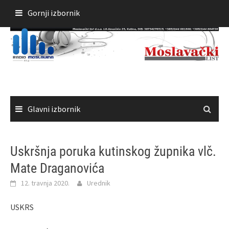
Skoči
Gornji izbornik
do
sadržaja
Glavni izbornik
Uskršnja poruka kutinskog župnika vlč.
Mate Draganovića
12. travnja 2020.
Urednik
USKRS