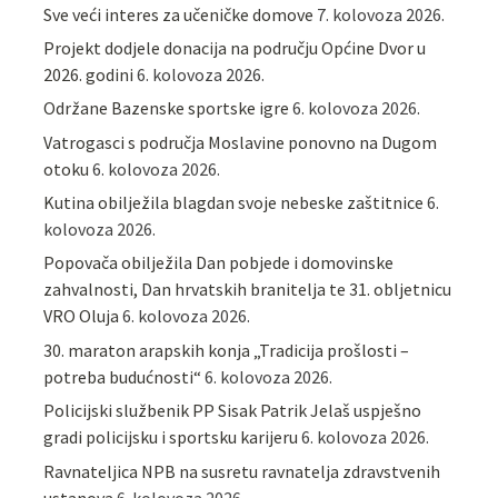
Sve veći interes za učeničke domove
7. kolovoza 2026.
Projekt dodjele donacija na području Općine Dvor u
2026. godini
6. kolovoza 2026.
Održane Bazenske sportske igre
6. kolovoza 2026.
Vatrogasci s područja Moslavine ponovno na Dugom
otoku
6. kolovoza 2026.
Kutina obilježila blagdan svoje nebeske zaštitnice
6.
kolovoza 2026.
Popovača obilježila Dan pobjede i domovinske
zahvalnosti, Dan hrvatskih branitelja te 31. obljetnicu
VRO Oluja
6. kolovoza 2026.
30. maraton arapskih konja „Tradicija prošlosti –
potreba budućnosti“
6. kolovoza 2026.
Policijski službenik PP Sisak Patrik Jelaš uspješno
gradi policijsku i sportsku karijeru
6. kolovoza 2026.
Ravnateljica NPB na susretu ravnatelja zdravstvenih
ustanova
6. kolovoza 2026.