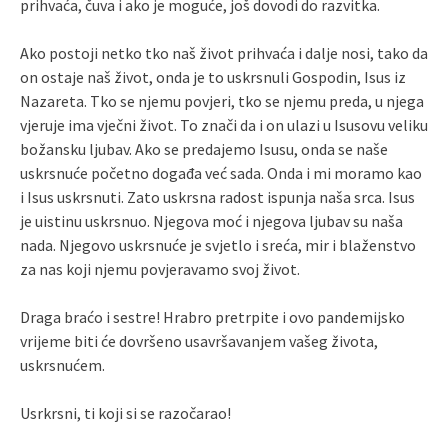
prihvaća, čuva i ako je moguće, još dovodi do razvitka.
Ako postoji netko tko naš život prihvaća i dalje nosi, tako da
on ostaje naš život, onda je to uskrsnuli Gospodin, Isus iz
Nazareta. Tko se njemu povjeri, tko se njemu preda, u njega
vjeruje ima vječni život. To znači da i on ulazi u Isusovu veliku
božansku ljubav. Ako se predajemo Isusu, onda se naše
uskrsnuće početno događa već sada. Onda i mi moramo kao
i Isus uskrsnuti. Zato uskrsna radost ispunja naša srca. Isus
je uistinu uskrsnuo. Njegova moć i njegova ljubav su naša
nada. Njegovo uskrsnuće je svjetlo i sreća, mir i blaženstvo
za nas koji njemu povjeravamo svoj život.
Draga braćo i sestre! Hrabro pretrpite i ovo pandemijsko
vrijeme biti će dovršeno usavršavanjem vašeg života,
uskrsnućem.
Usrkrsni, ti koji si se razočarao!