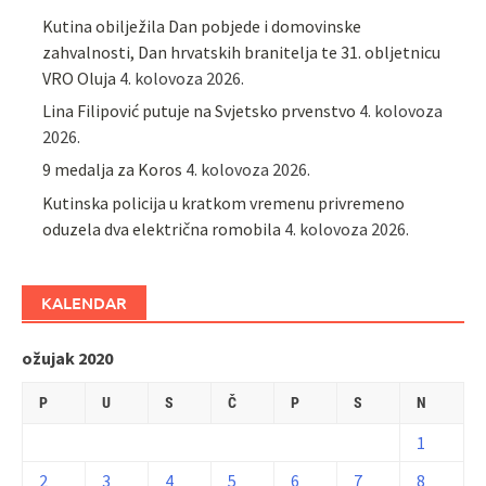
Kutina obilježila Dan pobjede i domovinske
zahvalnosti, Dan hrvatskih branitelja te 31. obljetnicu
VRO Oluja
4. kolovoza 2026.
Lina Filipović putuje na Svjetsko prvenstvo
4. kolovoza
2026.
9 medalja za Koros
4. kolovoza 2026.
Kutinska policija u kratkom vremenu privremeno
oduzela dva električna romobila
4. kolovoza 2026.
KALENDAR
ožujak 2020
P
U
S
Č
P
S
N
1
2
3
4
5
6
7
8