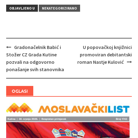
OBJAVLJENO U
NEKATEGORIZIRANO
Gradonačelnik Babić i
U popovačkoj knjižnici
Navigacija
Stožer CZ Grada Kutine
promoviran debitantski
objava
pozvali na odgovorno
roman Nastje Kulović
ponašanje svih stanovnika
OGLASI