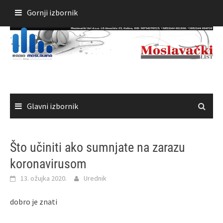
Skoči
Gornji izbornik
do
sadržaja
Glavni izbornik
Što učiniti ako sumnjate na zarazu
koronavirusom
13. ožujka 2020.
Urednik
dobro je znati