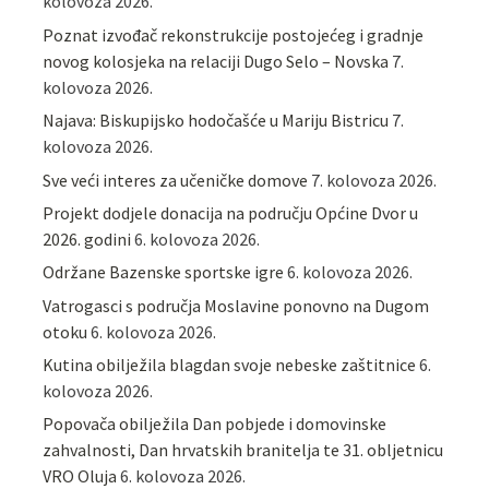
kolovoza 2026.
Poznat izvođač rekonstrukcije postojećeg i gradnje
novog kolosjeka na relaciji Dugo Selo – Novska
7.
kolovoza 2026.
Najava: Biskupijsko hodočašće u Mariju Bistricu
7.
kolovoza 2026.
Sve veći interes za učeničke domove
7. kolovoza 2026.
Projekt dodjele donacija na području Općine Dvor u
2026. godini
6. kolovoza 2026.
Održane Bazenske sportske igre
6. kolovoza 2026.
Vatrogasci s područja Moslavine ponovno na Dugom
otoku
6. kolovoza 2026.
Kutina obilježila blagdan svoje nebeske zaštitnice
6.
kolovoza 2026.
Popovača obilježila Dan pobjede i domovinske
zahvalnosti, Dan hrvatskih branitelja te 31. obljetnicu
VRO Oluja
6. kolovoza 2026.