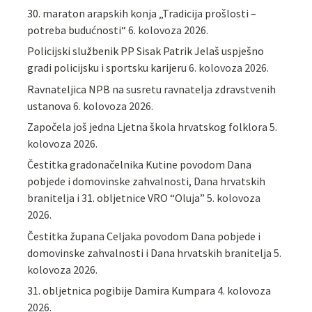
30. maraton arapskih konja „Tradicija prošlosti –
potreba budućnosti“
6. kolovoza 2026.
Policijski službenik PP Sisak Patrik Jelaš uspješno
gradi policijsku i sportsku karijeru
6. kolovoza 2026.
Ravnateljica NPB na susretu ravnatelja zdravstvenih
ustanova
6. kolovoza 2026.
Započela još jedna Ljetna škola hrvatskog folklora
5.
kolovoza 2026.
Čestitka gradonačelnika Kutine povodom Dana
pobjede i domovinske zahvalnosti, Dana hrvatskih
branitelja i 31. obljetnice VRO “Oluja”
5. kolovoza
2026.
Čestitka župana Celjaka povodom Dana pobjede i
domovinske zahvalnosti i Dana hrvatskih branitelja
5.
kolovoza 2026.
31. obljetnica pogibije Damira Kumpara
4. kolovoza
2026.