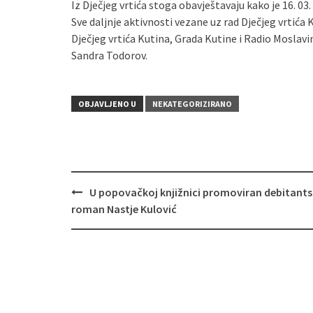
Iz Dječjeg vrtića stoga obavještavaju kako je 16. 03
Sve daljnje aktivnosti vezane uz rad Dječjeg vrtića
Dječjeg vrtića Kutina, Grada Kutine i Radio Moslavin
Sandra Todorov.
OBJAVLJENO U
NEKATEGORIZIRANO
U popovačkoj knjižnici promoviran debitants
Navigacija
roman Nastje Kulović
objava