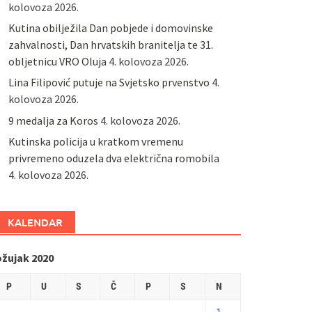
kolovoza 2026.
Kutina obilježila Dan pobjede i domovinske
zahvalnosti, Dan hrvatskih branitelja te 31.
obljetnicu VRO Oluja
4. kolovoza 2026.
Lina Filipović putuje na Svjetsko prvenstvo
4.
kolovoza 2026.
9 medalja za Koros
4. kolovoza 2026.
Kutinska policija u kratkom vremenu
privremeno oduzela dva električna romobila
4. kolovoza 2026.
KALENDAR
ožujak 2020
P
U
S
Č
P
S
N