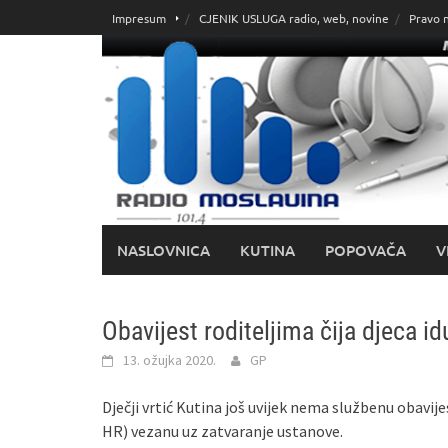
Skoči
Impresum
CJENIK USLUGA radio, web, novine
Pravo 
do
sadržaja
NASLOVNICA
KUTINA
POPOVAČA
V
Obavijest roditeljima čija djeca id
13. ožujka 2020.
GP
Dječji vrtić Kutina još uvijek nema službenu obavije
HR) vezanu uz zatvaranje ustanove.