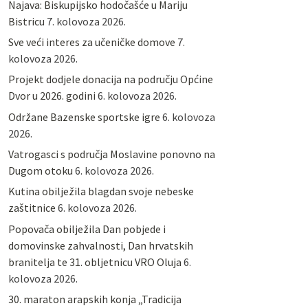
Najava: Biskupijsko hodočašće u Mariju
Bistricu
7. kolovoza 2026.
Sve veći interes za učeničke domove
7.
kolovoza 2026.
Projekt dodjele donacija na području Općine
Dvor u 2026. godini
6. kolovoza 2026.
Održane Bazenske sportske igre
6. kolovoza
2026.
Vatrogasci s područja Moslavine ponovno na
Dugom otoku
6. kolovoza 2026.
Kutina obilježila blagdan svoje nebeske
zaštitnice
6. kolovoza 2026.
Popovača obilježila Dan pobjede i
domovinske zahvalnosti, Dan hrvatskih
branitelja te 31. obljetnicu VRO Oluja
6.
kolovoza 2026.
30. maraton arapskih konja „Tradicija