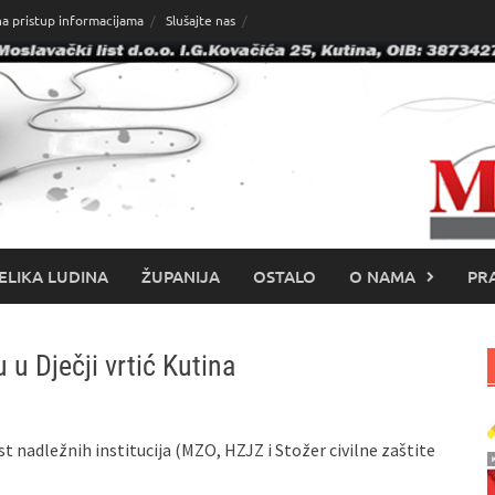
na pristup informacijama
Slušajte nas
ELIKA LUDINA
ŽUPANIJA
OSTALO
O NAMA
PRA
u u Dječji vrtić Kutina
st nadležnih institucija (MZO, HZJZ i Stožer civilne zaštite