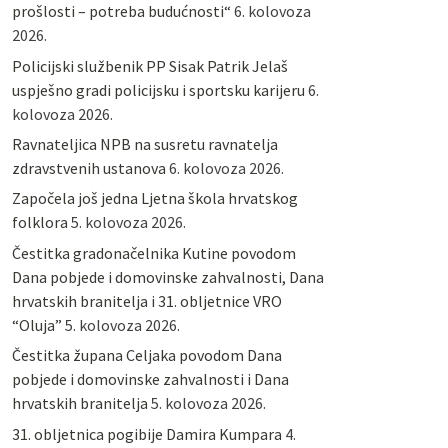
prošlosti – potreba budućnosti“
6. kolovoza
2026.
Policijski službenik PP Sisak Patrik Jelaš
uspješno gradi policijsku i sportsku karijeru
6.
kolovoza 2026.
Ravnateljica NPB na susretu ravnatelja
zdravstvenih ustanova
6. kolovoza 2026.
Započela još jedna Ljetna škola hrvatskog
folklora
5. kolovoza 2026.
Čestitka gradonačelnika Kutine povodom
Dana pobjede i domovinske zahvalnosti, Dana
hrvatskih branitelja i 31. obljetnice VRO
“Oluja”
5. kolovoza 2026.
Čestitka župana Celjaka povodom Dana
pobjede i domovinske zahvalnosti i Dana
hrvatskih branitelja
5. kolovoza 2026.
31. obljetnica pogibije Damira Kumpara
4.