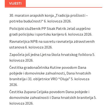
VIJESTI
30. maraton arapskih konja „Tradicija prošlosti –
potreba budućnosti“
6. kolovoza 2026.
Policijski službenik PP Sisak Patrik Jelaš uspješno
gradi policijsku i sportsku karijeru
6. kolovoza 2026.
Ravnateljica NPB na susretu ravnatelja zdravstvenih
ustanova
6. kolovoza 2026.
Započela još jedna Ljetna škola hrvatskog folklora
5.
kolovoza 2026.
Čestitka gradonačelnika Kutine povodom Dana
pobjede i domovinske zahvalnosti, Dana hrvatskih
branitelja i 31. obljetnice VRO “Oluja”
5. kolovoza
2026.
Čestitka župana Celjaka povodom Dana pobjede i
domovinske zahvalnosti i Dana hrvatskih branitelja
5.
kolovoza 2026.