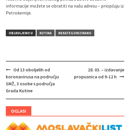
informacije možete se obratiti na našu adresu – priopćuju iz
Petrokemije.
OBJAVLJENO U
KUTINA
NEKATEGORIZIRANO
Od 13 oboljelih od
28. 03. – izdavanje
Navigacija
koronavirusa na području
propusnica od 9-12 h
objava
SMŽ, 3 osobe s područja
Grada Kutine
OGLASI