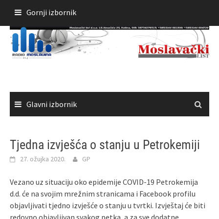
Skoči
Gornji izbornik
do
sadržaja
Glavni izbornik
Tjedna izvješća o stanju u Petrokemiji
27. ožujka 2020.
GP
Vezano uz situaciju oko epidemije COVID-19 Petrokemija
d.d. će na svojim mrežnim stranicama i Facebook profilu
objavljivati tjedno izvješće o stanju u tvrtki. Izvještaj će biti
redovno objavljivan svakog petka, a za sve dodatne