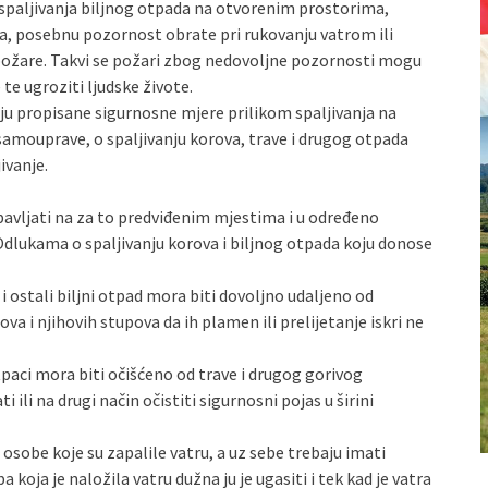
paljivanja biljnog otpada na otvorenim prostorima,
, posebnu pozornost obrate pri rukovanju vatrom ili
požare. Takvi se požari zbog nedovoljne pozornosti mogu
te ugroziti ljudske živote.
 propisane sigurnosne mjere prilikom spaljivanja na
amouprave, o spaljivanju korova, trave i drugog otpada
ivanje.
obavljati na za to predviđenim mjestima i u određeno
lukama o spaljivanju korova i biljnog otpada koju donose
 i ostali biljni otpad mora biti dovoljno udaljeno od
va i njihovih stupova da ih plamen ili prelijetanje iskri ne
 otpaci mora biti očišćeno od trave i drugog gorivog
 ili na drugi način očistiti sigurnosni pojas u širini
 osobe koje su zapalile vatru, a uz sebe trebaju imati
oja je naložila vatru dužna ju je ugasiti i tek kad je vatra