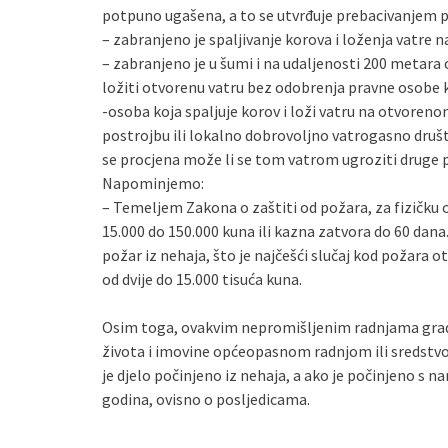
potpuno ugašena, a to se utvrđuje prebacivanjem p
– zabranjeno je spaljivanje korova i loženja vatre 
– zabranjeno je u šumi i na udaljenosti 200 metara o
ložiti otvorenu vatru bez odobrenja pravne osobe
-osoba koja spaljuje korov i loži vatru na otvoren
postrojbu ili lokalno dobrovoljno vatrogasno društvo
se procjena može li se tom vatrom ugroziti druge pov
Napominjemo:
– Temeljem Zakona o zaštiti od požara, za fizičku
15.000 do 150.000 kuna ili kazna zatvora do 60 dan
požar iz nehaja, što je najčešći slučaj kod požara
od dvije do 15.000 tisuća kuna.
Osim toga, ovakvim nepromišljenim radnjama građ
života i imovine općeopasnom radnjom ili sredstvom
je djelo počinjeno iz nehaja, a ako je počinjeno s 
godina, ovisno o posljedicama.