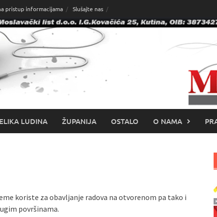
na pristup informacijama
Slušajte nas
ELIKA LUDINA
ŽUPANIJA
OSTALO
O NAMA
PRA
jeme koriste za obavljanje radova na otvorenom pa tako i
drugim površinama.