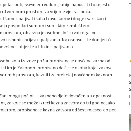
epela i polijeva¬njem vodom, smije napustiti to mjesto.
na otvorenom prostoru za vrijeme vjetra i noću.
d šume spaljivati suhu travu, korov i druge tvari, kao i
 koja gospodari šumom i šumskim zemljištem.
om prostoru, obvezna je osobno doći u vatrogasnu
 i ispuniti prijavu spaljivanja. Na osnovu iste donijeti će
ršine i objekte u blizini spaljivanja.
 osobu koja izazove požar propisana je novčana kazna od
a. Istim je Zakonom propisano da će se osoba koja izazove
 otvorenih prostora, kazniti za prekršaj novčanom kaznom
ani mogu počiniti i kazneno djelo dovođenja u opasnost
, za koje se može izreći kazna zatvora do tri godine, ako
I
namjerom, propisana je kazna zatvora od šest mjeseci do pet