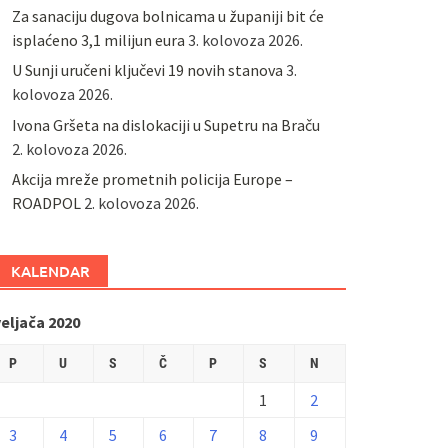
Za sanaciju dugova bolnicama u županiji bit će
isplaćeno 3,1 milijun eura
3. kolovoza 2026.
U Sunji uručeni ključevi 19 novih stanova
3.
kolovoza 2026.
Ivona Gršeta na dislokaciji u Supetru na Braču
2. kolovoza 2026.
​Akcija mreže prometnih policija Europe –
ROADPOL
2. kolovoza 2026.
KALENDAR
eljača 2020
P
U
S
Č
P
S
N
1
2
3
4
5
6
7
8
9