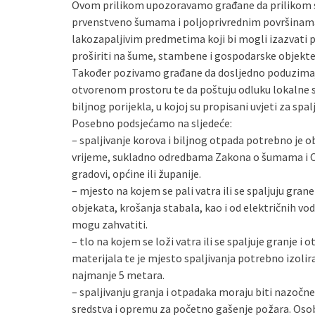
Ovom prilikom upozoravamo građane da prilikom s
prvenstveno šumama i poljoprivrednim površinama
lakozapaljivim predmetima koji bi mogli izazvati 
proširiti na šume, stambene i gospodarske objekte 
Također pozivamo građane da dosljedno poduzimaju
otvorenom prostoru te da poštuju odluku lokalne s
biljnog porijekla, u kojoj su propisani uvjeti za spalj
Posebno podsjećamo na sljedeće:
– spaljivanje korova i biljnog otpada potrebno je 
vrijeme, sukladno odredbama Zakona o šumama i Od
gradovi, općine ili županije.
– mjesto na kojem se pali vatra ili se spaljuju grane
objekata, krošanja stabala, kao i od električnih vodo
mogu zahvatiti.
– tlo na kojem se loži vatra ili se spaljuje granje i
materijala te je mjesto spaljivanja potrebno izolirati
najmanje 5 metara.
– spaljivanju granja i otpadaka moraju biti nazočne
sredstva i opremu za početno gašenje požara. Osoba k