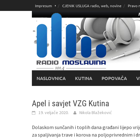
Skoči
Impresum
CJENIK USLUGA radio, web, novine
Pravo 
do
sadržaja
NASLOVNICA
KUTINA
POPOVAČA
V
Apel i savjet VZG Kutina
19. veljače 2020.
Nikola Blažeković
Dolaskom sunčanih i toplih dana građani lijepo vri
za spaljivanja trave i korova na poljoprivrednim i 