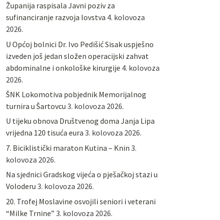
Županija raspisala Javni poziv za
sufinanciranje razvoja lovstva
4. kolovoza
2026.
U Općoj bolnici Dr. Ivo Pedišić Sisak uspješno
izveden još jedan složen operacijski zahvat
abdominalne i onkološke kirurgije
4. kolovoza
2026.
ŠNK Lokomotiva pobjednik Memorijalnog
turnira u Šartovcu
3. kolovoza 2026.
U tijeku obnova Društvenog doma Janja Lipa
vrijedna 120 tisuća eura
3. kolovoza 2026.
7. Biciklistički maraton Kutina – Knin
3.
kolovoza 2026.
Na sjednici Gradskog vijeća o pješačkoj stazi u
Voloderu
3. kolovoza 2026.
20. Trofej Moslavine osvojili seniori i veterani
“Milke Trnine”
3. kolovoza 2026.