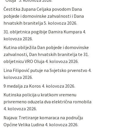
“Oluja”
5. kolovoza 2026.
Čestitka župana Celjaka povodom Dana
pobjede i domovinske zahvalnosti i Dana
hrvatskih branitelja
5. kolovoza 2026.
31. obljetnica pogibije Damira Kumpara
4.
kolovoza 2026.
Kutina obilježila Dan pobjede i domovinske
zahvalnosti, Dan hrvatskih branitelja te 31.
obljetnicu VRO Oluja
4. kolovoza 2026.
Lina Filipović putuje na Svjetsko prvenstvo
4.
kolovoza 2026.
9 medalja za Koros
4. kolovoza 2026.
Kutinska policija u kratkom vremenu
privremeno oduzela dva električna romobila
4. kolovoza 2026.
Najava: Tretiranje komaraca na području
Općine Velika Ludina
4. kolovoza 2026.