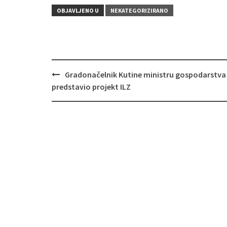
OBJAVLJENO U
NEKATEGORIZIRANO
Gradonačelnik Kutine ministru gospodarstva
Navigacija
predstavio projekt ILZ
objava