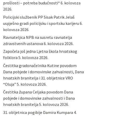
prošlosti – potreba budućnosti“
6. kolovoza
2026.
Policijski službenik PP Sisak Patrik Jelaš
uspješno gradi policijsku i sportsku karijeru
6.
kolovoza 2026.
Ravnateljica NPB na susretu ravnatelja
zdravstvenih ustanova
6. kolovoza 2026.
Započela još jedna Ljetna škola hrvatskog
folklora
5. kolovoza 2026.
Čestitka gradonačelnika Kutine povodom
Dana pobjede i domovinske zahvalnosti, Dana
hrvatskih branitelja i 31. obljetnice VRO
“Oluja”
5. kolovoza 2026.
Čestitka župana Celjaka povodom Dana
pobjede i domovinske zahvalnosti i Dana
hrvatskih branitelja
5. kolovoza 2026.
31. obljetnica pogibije Damira Kumpara
4.