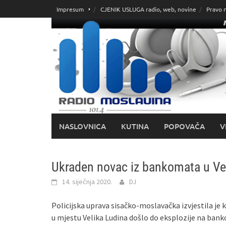
Skoči
Impresum
CJENIK USLUGA radio, web, novine
Pravo 
do
sadržaja
NASLOVNICA
KUTINA
POPOVAČA
V
Ukraden novac iz bankomata u Vel
14. siječnja 2020.
DJ
Policijska uprava sisačko-moslavačka izvjestila je k
u mjestu Velika Ludina došlo do eksplozije na ban