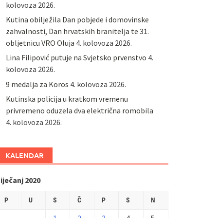
kolovoza 2026.
Kutina obilježila Dan pobjede i domovinske
zahvalnosti, Dan hrvatskih branitelja te 31.
obljetnicu VRO Oluja
4. kolovoza 2026.
Lina Filipović putuje na Svjetsko prvenstvo
4.
kolovoza 2026.
9 medalja za Koros
4. kolovoza 2026.
Kutinska policija u kratkom vremenu
privremeno oduzela dva električna romobila
4. kolovoza 2026.
KALENDAR
iječanj 2020
P
U
S
Č
P
S
N