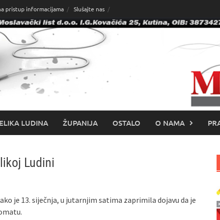
na pristup informacijama
Slušajte nas
ELIKA LUDINA
ŽUPANIJA
OSTALO
O NAMA
PRA
ikoj Ludini
ako je 13. siječnja, u jutarnjim satima zaprimila dojavu da je
komatu.