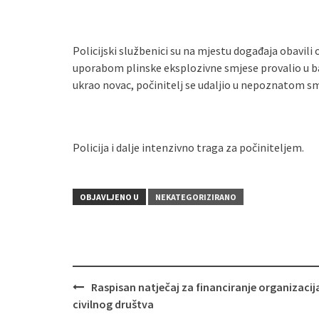
Policijski službenici su na mjestu događaja obavili 
uporabom plinske eksplozivne smjese provalio u b
ukrao novac, počinitelj se udaljio u nepoznatom sm
Policija i dalje intenzivno traga za počiniteljem.
OBJAVLJENO U
NEKATEGORIZIRANO
Raspisan natječaj za financiranje organizacij
Navigacija
civilnog društva
objava