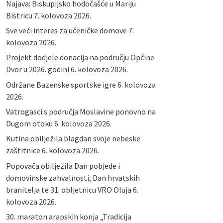
Najava: Biskupijsko hodočašće u Mariju
Bistricu
7. kolovoza 2026.
Sve veći interes za učeničke domove
7.
kolovoza 2026.
Projekt dodjele donacija na području Općine
Dvor u 2026. godini
6. kolovoza 2026.
Održane Bazenske sportske igre
6. kolovoza
2026.
Vatrogasci s područja Moslavine ponovno na
Dugom otoku
6. kolovoza 2026.
Kutina obilježila blagdan svoje nebeske
zaštitnice
6. kolovoza 2026.
Popovača obilježila Dan pobjede i
domovinske zahvalnosti, Dan hrvatskih
branitelja te 31. obljetnicu VRO Oluja
6.
kolovoza 2026.
30. maraton arapskih konja „Tradicija