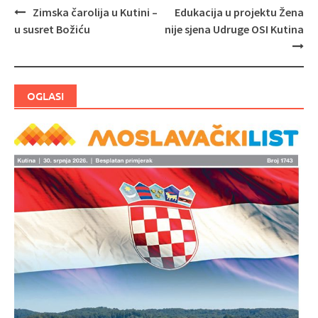
Zimska čarolija u Kutini –
Edukacija u projektu Žena
Navigacija
u susret Božiću
nije sjena Udruge OSI Kutina
objava
OGLASI