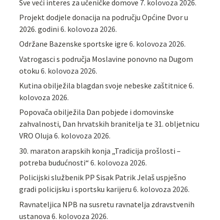
Sve veći interes za učeničke domove
7. kolovoza 2026.
Projekt dodjele donacija na području Općine Dvor u
2026. godini
6. kolovoza 2026.
Održane Bazenske sportske igre
6. kolovoza 2026.
Vatrogasci s područja Moslavine ponovno na Dugom
otoku
6. kolovoza 2026.
Kutina obilježila blagdan svoje nebeske zaštitnice
6.
kolovoza 2026.
Popovača obilježila Dan pobjede i domovinske
zahvalnosti, Dan hrvatskih branitelja te 31. obljetnicu
VRO Oluja
6. kolovoza 2026.
30. maraton arapskih konja „Tradicija prošlosti –
potreba budućnosti“
6. kolovoza 2026.
Policijski službenik PP Sisak Patrik Jelaš uspješno
gradi policijsku i sportsku karijeru
6. kolovoza 2026.
Ravnateljica NPB na susretu ravnatelja zdravstvenih
ustanova
6. kolovoza 2026.