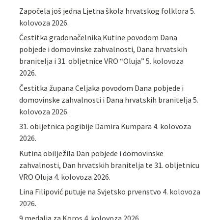
Započela još jedna Ljetna škola hrvatskog folklora
5.
kolovoza 2026.
Čestitka gradonačelnika Kutine povodom Dana
pobjede i domovinske zahvalnosti, Dana hrvatskih
branitelja i 31. obljetnice VRO “Oluja”
5. kolovoza
2026.
Čestitka župana Celjaka povodom Dana pobjede i
domovinske zahvalnosti i Dana hrvatskih branitelja
5.
kolovoza 2026.
31. obljetnica pogibije Damira Kumpara
4. kolovoza
2026.
Kutina obilježila Dan pobjede i domovinske
zahvalnosti, Dan hrvatskih branitelja te 31. obljetnicu
VRO Oluja
4. kolovoza 2026.
Lina Filipović putuje na Svjetsko prvenstvo
4. kolovoza
2026.
9 medalja za Koros
4. kolovoza 2026.