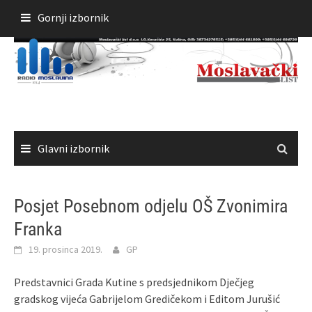
Skoči
Gornji izbornik
do
sadržaja
Glavni izbornik
Posjet Posebnom odjelu OŠ Zvonimira
Franka
19. prosinca 2019.
GP
Predstavnici Grada Kutine s predsjednikom Dječjeg
gradskog vijeća Gabrijelom Gredičekom i Editom Jurušić