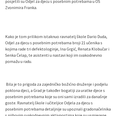
posjetili su Odjel za djecu s posebnim potrebama u OŠ
Zvonimira Franka.
Kako je tom prilikom istaknuo ravnatelj škole Dario Duda,
Odjel za djecu s posebnim potrebama broji 21 učenika s
kojima rade tri defektologinje, Ina Grgić, Renata Klobučar i
Senka Ćelap, te asistenti u nastavi koji im svakodnevno
pomažu u radu.
Bila je to prigoda za zajedničko božićno druženje i podjelu
poklona djeci, a Grad je također bogatiji za uratke djece s
posebnim potrebama koje su oni sami izradili za današnje
goste. Ravnatelj škole i učiteljice Odjela za djecu s
posebnim potrebama detaljnije su upoznali gradonačelnika
s njihovim svakodnevnim aktivnostima koje su usmjerene