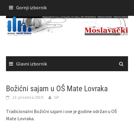
Skoči
Gornji izbornik
do
sadržaja
Glavni izbornik
Božićni sajam u OŠ Mate Lovraka
23. prosinca 2019.
GP
Tradicionalni Božićni sajam i ove je godine održan u OŠ
Mate Lovraka.