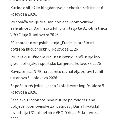
Kutina obilježila blagdan svoje nebeske zaštitnice
6.
kolovoza 2026.
Popovača obilježila Dan pobjede i domovinske
zahvalnosti, Dan hrvatskih branitelja te 31. obljetnicu
VRO Oluja
6. kolovoza 2026.
30. maraton arapskih konja „Tradicija prošlosti –
potreba budućnosti“
6. kolovoza 2026.
Policijski službenik PP Sisak Patrik Jelaš uspješno
gradi policijsku i sportsku karijeru
6. kolovoza 2026.
Ravnateljica NPB na susretu ravnatelja zdravstvenih
ustanova
6. kolovoza 2026.
Započela još jedna Ljetna škola hrvatskog folklora
5.
kolovoza 2026.
Čestitka gradonačelnika Kutine povodom Dana
pobjede i domovinske zahvalnosti, Dana hrvatskih
branitelja i 31. obljetnice VRO “Oluja”
5. kolovoza