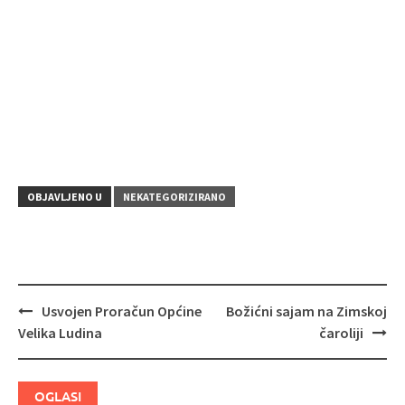
OBJAVLJENO U
NEKATEGORIZIRANO
Usvojen Proračun Općine
Božićni sajam na Zimskoj
Navigacija
Velika Ludina
čaroliji
objava
OGLASI