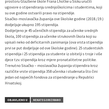
prostoru Glazbene škole Frana Lhotke u Sisku uručili
ugovore o stipendiranju srednjoškolcima i studentima, koji
su ove godine ostvarili pravo na stipendije.
Sisačko-moslavačka županija ove školske godine (2018./19.)
dodjeljuje ukupno 195 stipendija.
Dodijeljeno je 45 učeničkih stipendija za učenike srednjih
škola, 100 stipendija za učenike strukovnih škola koji su
upisali neko od deficitarnih zanimanja (ova vrsta stipendija
prvi se put dodjeljuje od ove školske godine). 25 studentskih
stipendija i 25 stipendija za studente iz obitelji s troje i više
djece tzv. stipendija kroz mjere pronatalitetne politike.
Trenutno Sisačko – moslavačka županija stipendira kroz
različite vrste stipendija 358 učenika i studenata što čini
jedan od najvećih fondova za stipendiranje u Republici
Hrvatskoj.
OBJAVLJENO U
NEKATEGORIZIRANO