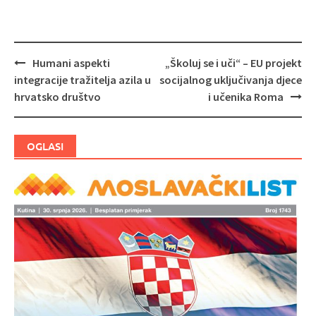
Humani aspekti
„Školuj se i uči“ – EU projekt
Navigacija
integracije tražitelja azila u
socijalnog uključivanja djece
objava
hrvatsko društvo
i učenika Roma
OGLASI