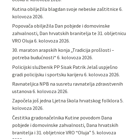
Kutina obilježila blagdan svoje nebeske zaštitnice
6.
kolovoza 2026.
Popovača obilježila Dan pobjede i domovinske
zahvalnosti, Dan hrvatskih branitelja te 31. obljetnicu
VRO Oluja
6. kolovoza 2026.
30. maraton arapskih konja „Tradicija prošlosti –
potreba budućnosti“
6. kolovoza 2026.
Policijski službenik PP Sisak Patrik Jelaš uspješno
gradi policijsku i sportsku karijeru
6. kolovoza 2026.
Ravnateljica NPB na susretu ravnatelja zdravstvenih
ustanova
6. kolovoza 2026.
Započela još jedna Ljetna škola hrvatskog folklora
5.
kolovoza 2026.
Čestitka gradonačelnika Kutine povodom Dana
pobjede i domovinske zahvalnosti, Dana hrvatskih
branitelja i 31. obljetnice VRO “Oluja”
5. kolovoza