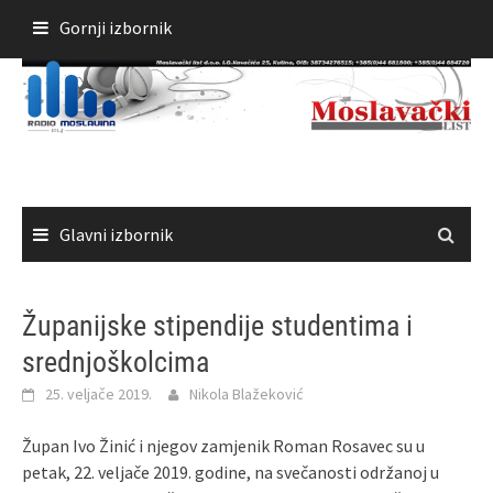
Skoči
Gornji izbornik
do
sadržaja
Glavni izbornik
Županijske stipendije studentima i
srednjoškolcima
25. veljače 2019.
Nikola Blažeković
Župan Ivo Žinić i njegov zamjenik Roman Rosavec su u
petak, 22. veljače 2019. godine, na svečanosti održanoj u